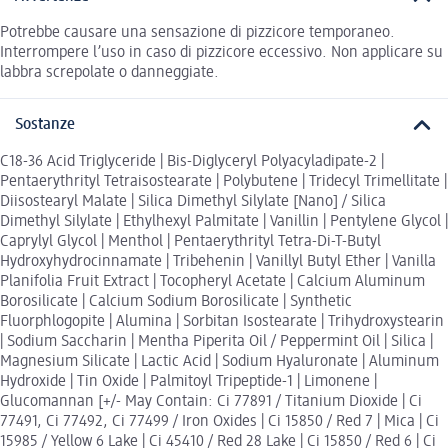
Potrebbe causare una sensazione di pizzicore temporaneo.
Interrompere l’uso in caso di pizzicore eccessivo. Non applicare su
labbra screpolate o danneggiate.
Sostanze
C18-36 Acid Triglyceride | Bis-Diglyceryl Polyacyladipate-2 |
Pentaerythrityl Tetraisostearate | Polybutene | Tridecyl Trimellitate |
Diisostearyl Malate | Silica Dimethyl Silylate [Nano] / Silica
Dimethyl Silylate | Ethylhexyl Palmitate | Vanillin | Pentylene Glycol |
Caprylyl Glycol | Menthol | Pentaerythrityl Tetra-Di-T-Butyl
Hydroxyhydrocinnamate | Tribehenin | Vanillyl Butyl Ether | Vanilla
Planifolia Fruit Extract | Tocopheryl Acetate | Calcium Aluminum
Borosilicate | Calcium Sodium Borosilicate | Synthetic
Fluorphlogopite | Alumina | Sorbitan Isostearate | Trihydroxystearin
| Sodium Saccharin | Mentha Piperita Oil / Peppermint Oil | Silica |
Magnesium Silicate | Lactic Acid | Sodium Hyaluronate | Aluminum
Hydroxide | Tin Oxide | Palmitoyl Tripeptide-1 | Limonene |
Glucomannan [+/- May Contain: Ci 77891 / Titanium Dioxide | Ci
77491, Ci 77492, Ci 77499 / Iron Oxides | Ci 15850 / Red 7 | Mica | Ci
15985 / Yellow 6 Lake | Ci 45410 / Red 28 Lake | Ci 15850 / Red 6 | Ci