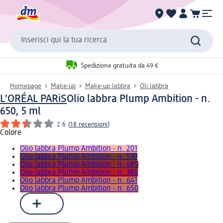
Inserisci qui la tua ricerca
Spedizione gratuita da 49 €
Homepage
Make-up
Make-up labbra
Oli labbra
L'ORÉAL PARiS
Olio labbra Plump Ambition - n.
650, 5 ml
2.6
(
18 recensioni
)
Colore
Olio labbra Plump Ambition - n. 201
Olio labbra Plump Ambition - n. 510
Olio labbra Plump Ambition - n. 485
Olio labbra Plump Ambition - n. 380
Olio labbra Plump Ambition - n. 641
Olio labbra Plump Ambition - n. 650