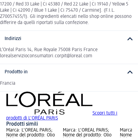
17200 / Red 33 Lake | Ci 45380 / Red 22 Lake | Ci 19140 / Yellow 5
Lake | Ci 42090 / Blue 1 Lake | Ci 75470 / Carmine]. (F.I.L.
Z70057455/1). Gli ingredienti elencati nello shop online possono
differire da quelli riportati sulla confezione.
Indirizzi
L’Oréal Paris 14, Rue Royale 75008 Paris France
lorealservizioconsumatori.corpit@loreal.com
Prodotto in
Francia
Scopri tutti i
prodotti di L'ORÉAL PARiS
Prodotti simili
Marca: L'ORÉAL PARiS;
Marca: L'ORÉAL PARiS;
Marca: L
Nome del prodotto: Olio
Nome del prodotto: Olio
Nome del