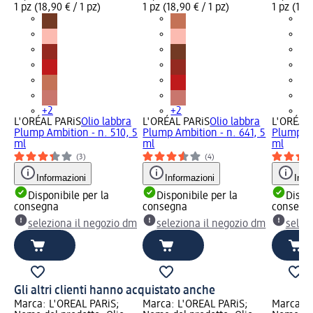
1 pz (18,90 € / 1 pz)
1 pz (18,90 € / 1 pz)
1 pz (18,9
+2
+2
+2
L'ORÉAL PARiS
Olio labbra
L'ORÉAL PARiS
Olio labbra
L'ORÉAL 
Plump Ambition - n. 510, 5
Plump Ambition - n. 641, 5
Plump Am
ml
ml
ml
(3)
(4)
Informazioni
Informazioni
Info
Disponibile per la
Disponibile per la
Dispon
consegna
consegna
consegn
seleziona il negozio dm
seleziona il negozio dm
selez
Gli altri clienti hanno acquistato anche
Marca: L'ORÉAL PARiS;
Marca: L'ORÉAL PARiS;
Marca: L