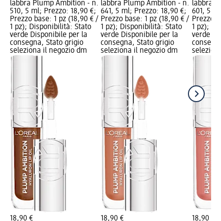
labbra Plump Ambition - n.
labbra Plump Ambition - n.
labbra P
510, 5 ml; Prezzo: 18,90 €;
641, 5 ml; Prezzo: 18,90 €;
601, 5 ml
Prezzo base: 1 pz (18,90 € /
Prezzo base: 1 pz (18,90 € /
Prezzo ba
1 pz); Disponibilità: Stato
1 pz); Disponibilità: Stato
1 pz); Di
verde Disponibile per la
verde Disponibile per la
verde Dis
consegna, Stato grigio
consegna, Stato grigio
consegna
seleziona il negozio dm
seleziona il negozio dm
selezion
18,90 €
18,90 €
18,90 €