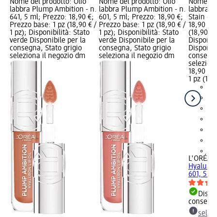
Nome del prodotto: Olio
Nome del prodotto: Olio
Nome del
labbra Plump Ambition - n.
labbra Plump Ambition - n.
labbra H
641, 5 ml; Prezzo: 18,90 €;
601, 5 ml; Prezzo: 18,90 €;
Stain - n
Prezzo base: 1 pz (18,90 € /
Prezzo base: 1 pz (18,90 € /
18,90 €; 
1 pz); Disponibilità: Stato
1 pz); Disponibilità: Stato
(18,90 € /
verde Disponibile per la
verde Disponibile per la
Disponibi
consegna, Stato grigio
consegna, Stato grigio
Disponibi
seleziona il negozio dm
seleziona il negozio dm
consegna
selezion
18,90 €
1 pz (18,9
+2
L'ORÉAL 
Hyaluron 
601, 5 ml
Dispon
consegn
selez