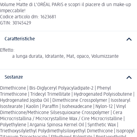
Volume Matte di L'ORÉAL PARiS e scopri il piacere di un make-up
impeccabile!
Codice articolo dm: 1623681
GTIN: 30145429
Caratteristiche
Effetto:
a lunga durata, Idratante, Mat, opaco, Volumizzante
Sostanze
Dimethicone | Bis-Diglyceryl Polyacyladipate-2 | Phenyl
Trimethicone | Tridecyl Trimellitate | Hydrogenated Polyisobutene |
Hydrogenated Jojoba Oil | Dimethicone Crosspolymer | Isostearyl
Isostearate | Kaolin | Paraffin | Isohexadecane | Nylon-12 | Vinyl
Dimethicone/Methicone Silsesquioxane Crosspolymer | Cera
Microcristallina / Microcrystalline Wax / Cire Microcristalline |
Polyethylene | Argania Spinosa Kernel Oil | Synthetic Wax |
Triethoxysilylethyl Polydimethylsiloxyethyl Dimethicone | Isopropyl