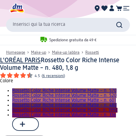
Inserisci qui la tua ricerca
Spedizione gratuita da 49 €
Homepage
Make-up
Make-up labbra
Rossetti
L'ORÉAL PARiS
Rossetto Color Riche Intense
Volume Matte – n. 480, 1,8 g
4.5
(
6 recensioni
)
Colore
Rossetto Color Riche Intense Volume Matte – n. 570
Rossetto Color Riche Intense Volume Matte – n. 520
Rossetto Color Riche Intense Volume Matte – n. 601
Rossetto Color Riche Intense Volume Matte – n. 480
Rossetto Color Riche Intense Volume Matte - n. 1990
Rossetto Color Riche Intense Volume Matte – n. 336