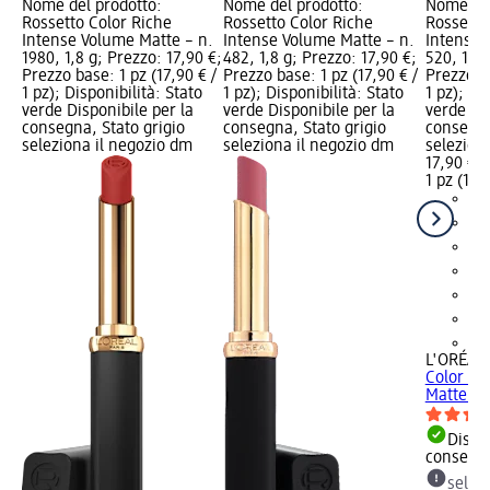
Nome del prodotto:
Nome del prodotto:
Nome del
Rossetto Color Riche
Rossetto Color Riche
Rossetto
Intense Volume Matte – n.
Intense Volume Matte – n.
Intense 
1980, 1,8 g; Prezzo: 17,90 €;
482, 1,8 g; Prezzo: 17,90 €;
520, 1,8 
Prezzo base: 1 pz (17,90 € /
Prezzo base: 1 pz (17,90 € /
Prezzo ba
1 pz); Disponibilità: Stato
1 pz); Disponibilità: Stato
1 pz); Di
verde Disponibile per la
verde Disponibile per la
verde Dis
consegna, Stato grigio
consegna, Stato grigio
consegna
seleziona il negozio dm
seleziona il negozio dm
selezion
17,90 €
1 pz (17,9
+9
L'ORÉAL 
Color Ri
Matte – n
Dispon
consegn
selez