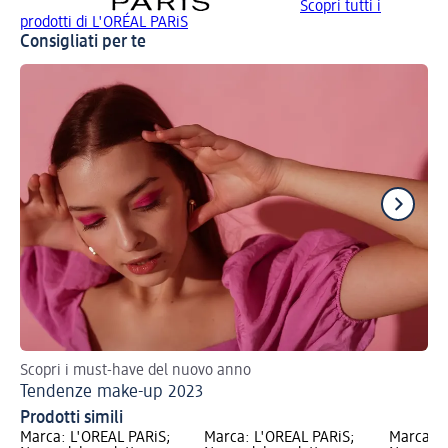
Scopri tutti i
prodotti di L'ORÉAL PARiS
Consigliati per te
Scopri i must-have del nuovo anno
Val
Tendenze make-up 2023
Ma
Prodotti simili
Marca: L'ORÉAL PARiS;
Marca: L'ORÉAL PARiS;
Marca: L