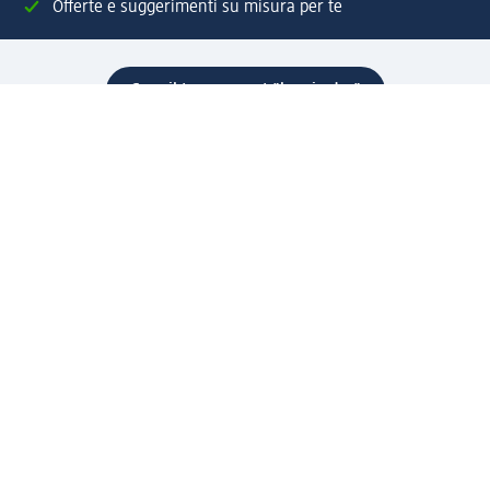
Offerte e suggerimenti su misura per te
Crea il tuo account "la mia dm"
Aiuto e contatti
Servizi
Servizio clienti
Spedizione e consegna
Reso e rimborso
L'azienda
La nostra azienda
Corporate Responsibility
Lavora con noi
Press e news
Espansione
Un mondo di prodotti
Il mondo dm