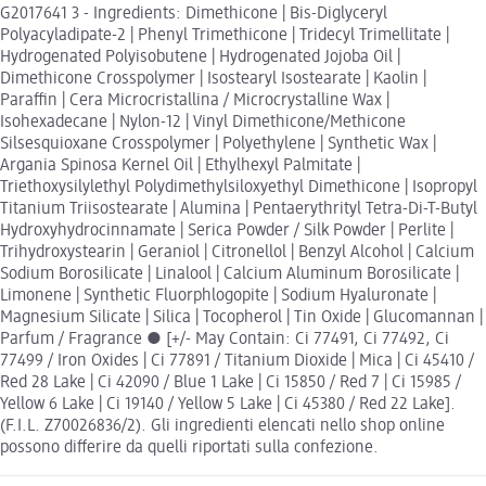
G2017641 3 - Ingredients: Dimethicone | Bis-Diglyceryl
Polyacyladipate-2 | Phenyl Trimethicone | Tridecyl Trimellitate |
Hydrogenated Polyisobutene | Hydrogenated Jojoba Oil |
Dimethicone Crosspolymer | Isostearyl Isostearate | Kaolin |
Paraffin | Cera Microcristallina / Microcrystalline Wax |
Isohexadecane | Nylon-12 | Vinyl Dimethicone/Methicone
Silsesquioxane Crosspolymer | Polyethylene | Synthetic Wax |
Argania Spinosa Kernel Oil | Ethylhexyl Palmitate |
Triethoxysilylethyl Polydimethylsiloxyethyl Dimethicone | Isopropyl
Titanium Triisostearate | Alumina | Pentaerythrityl Tetra-Di-T-Butyl
Hydroxyhydrocinnamate | Serica Powder / Silk Powder | Perlite |
Trihydroxystearin | Geraniol | Citronellol | Benzyl Alcohol | Calcium
Sodium Borosilicate | Linalool | Calcium Aluminum Borosilicate |
Limonene | Synthetic Fluorphlogopite | Sodium Hyaluronate |
Magnesium Silicate | Silica | Tocopherol | Tin Oxide | Glucomannan |
Parfum / Fragrance ● [+/- May Contain: Ci 77491, Ci 77492, Ci
77499 / Iron Oxides | Ci 77891 / Titanium Dioxide | Mica | Ci 45410 /
Red 28 Lake | Ci 42090 / Blue 1 Lake | Ci 15850 / Red 7 | Ci 15985 /
Yellow 6 Lake | Ci 19140 / Yellow 5 Lake | Ci 45380 / Red 22 Lake].
(F.I.L. Z70026836/2). Gli ingredienti elencati nello shop online
possono differire da quelli riportati sulla confezione.