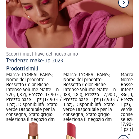
Scopri i must-have del nuovo anno
Val
Tendenze make-up 2023
Ma
Prodotti simili
Marca: L'ORÉAL PARiS;
Marca: L'ORÉAL PARiS;
Marca: L
Nome del prodotto:
Nome del prodotto:
Nome del
Rossetto Color Riche
Rossetto Color Riche
Rossetto
Intense Volume Matte – n.
Intense Volume Matte – n.
Intense 
520, 1,8 g; Prezzo: 17,90 €;
188, 1,8 g; Prezzo: 17,90 €;
336, 1,8 
Prezzo base: 1 pz (17,90 € /
Prezzo base: 1 pz (17,90 € /
Prezzo ba
1 pz); Disponibilità: Stato
1 pz); Disponibilità: Stato
1 pz); Di
verde Disponibile per la
verde Disponibile per la
verde Dis
consegna, Stato grigio
consegna, Stato grigio
consegna
seleziona il negozio dm
seleziona il negozio dm
selezion
17,90 €
1 pz (17,9