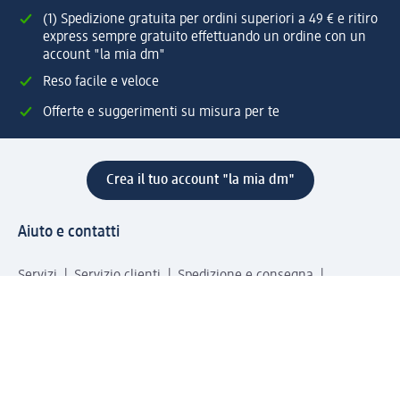
(1) Spedizione gratuita per ordini superiori a 49 € e ritiro
express sempre gratuito effettuando un ordine con un
account "la mia dm"
Reso facile e veloce
Offerte e suggerimenti su misura per te
Crea il tuo account "la mia dm"
Aiuto e contatti
Servizi
Servizio clienti
Spedizione e consegna
Reso e rimborso
L'azienda
La nostra azienda
Corporate Responsibility