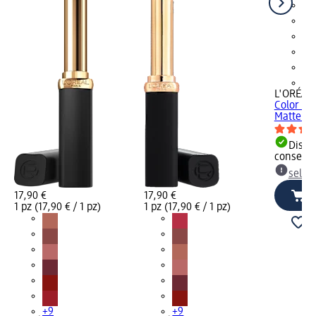
+9
L'ORÉAL 
Color Ri
Matte – n
Dispon
consegn
selez
17,90 €
17,90 €
1 pz (17,90 € / 1 pz)
1 pz (17,90 € / 1 pz)
+9
+9