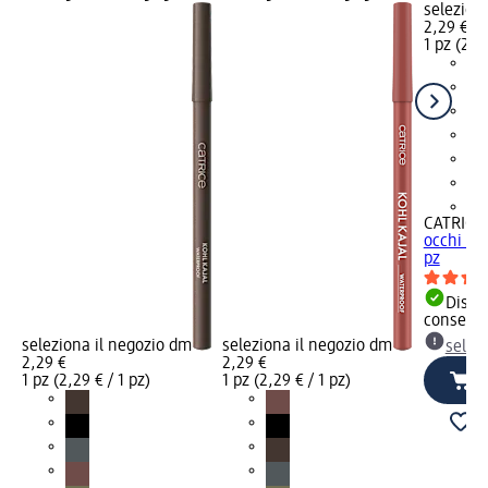
selezion
2,29 €
1 pz (2,29
+1
CATRICE
occhi wat
pz
Dispon
consegn
seleziona il negozio dm
seleziona il negozio dm
selez
2,29 €
2,29 €
1 pz (2,29 € / 1 pz)
1 pz (2,29 € / 1 pz)