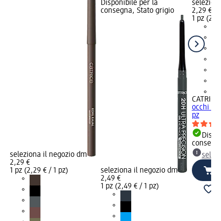
Disponibile per la
selezion
consegna, Stato grigio
2,29 €
1 pz (2,29
+1
CATRICE
occhi wat
pz
Dispon
consegn
seleziona il negozio dm
selez
2,29 €
1 pz (2,29 € / 1 pz)
seleziona il negozio dm
2,49 €
1 pz (2,49 € / 1 pz)