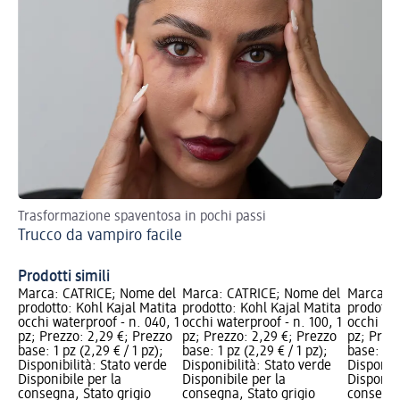
Trasformazione spaventosa in pochi passi
Con
Trucco da vampiro facile
Co
Prodotti simili
Marca: CATRICE; Nome del
Marca: CATRICE; Nome del
Marca: C
prodotto: Kohl Kajal Matita
prodotto: Kohl Kajal Matita
prodotto
occhi waterproof - n. 040, 1
occhi waterproof - n. 100, 1
occhi wat
pz; Prezzo: 2,29 €; Prezzo
pz; Prezzo: 2,29 €; Prezzo
pz; Prez
base: 1 pz (2,29 € / 1 pz);
base: 1 pz (2,29 € / 1 pz);
base: 1 p
Disponibilità: Stato verde
Disponibilità: Stato verde
Disponibi
Disponibile per la
Disponibile per la
Disponibi
consegna, Stato grigio
consegna, Stato grigio
consegna