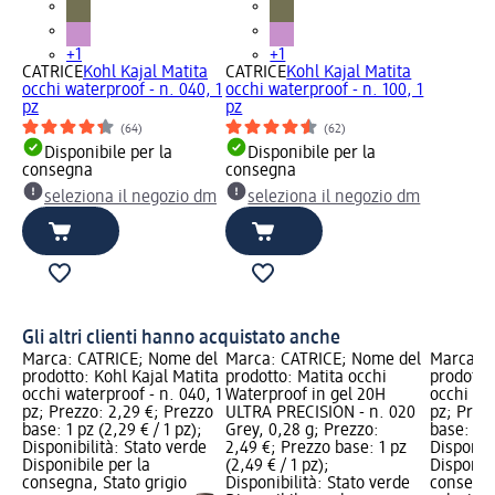
+1
+1
CATRICE
Kohl Kajal Matita
CATRICE
Kohl Kajal Matita
occhi waterproof - n. 040, 1
occhi waterproof - n. 100, 1
pz
pz
(64)
(62)
Disponibile per la
Disponibile per la
consegna
consegna
seleziona il negozio dm
seleziona il negozio dm
Gli altri clienti hanno acquistato anche
Marca: CATRICE; Nome del
Marca: CATRICE; Nome del
Marca: C
prodotto: Kohl Kajal Matita
prodotto: Matita occhi
prodotto
occhi waterproof - n. 040, 1
Waterproof in gel 20H
occhi wat
pz; Prezzo: 2,29 €; Prezzo
ULTRA PRECISION - n. 020
pz; Prez
base: 1 pz (2,29 € / 1 pz);
Grey, 0,28 g; Prezzo:
base: 1 p
Disponibilità: Stato verde
2,49 €; Prezzo base: 1 pz
Disponibi
Disponibile per la
(2,49 € / 1 pz);
Disponibi
consegna, Stato grigio
Disponibilità: Stato verde
consegna