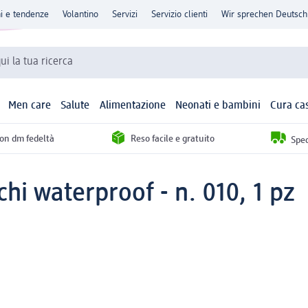
ni e tendenze
Volantino
Servizi
Servizio clienti
Wir sprechen Deutsch
qui la tua ricerca
Men care
Salute
Alimentazione
Neonati e bambini
Cura ca
con dm fedeltà
Reso facile e gratuito
Sped
chi waterproof - n. 010, 1 pz