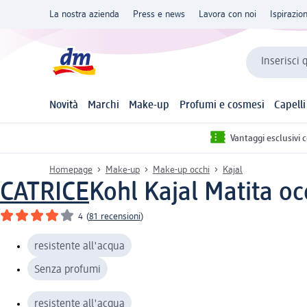
La nostra azienda
Press e news
Lavora con noi
Ispirazio
Inserisci 
Novità
Marchi
Make-up
Profumi e cosmesi
Capelli
Vantaggi esclusivi 
Homepage
Make-up
Make-up occhi
Kajal
CATRICE
Kohl Kajal Matita oc
4
(
81 recensioni
)
resistente all'acqua
Senza profumi
resistente all'acqua