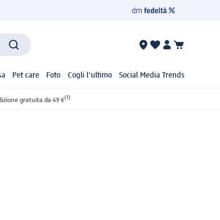
sa
Pet care
Foto
Cogli l'ultimo
Social Media Trends
(1)
izione gratuita da 49 €