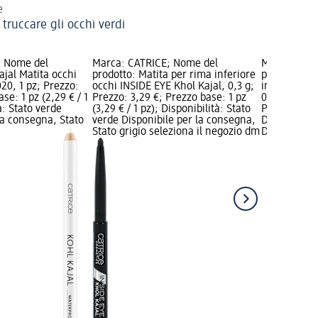
e
truccare gli occhi verdi
; Nome del
Marca: CATRICE; Nome del
Marca: CAT
ajal Matita occhi
prodotto: Matita per rima inferiore
prodotto: M
020, 1 pz; Prezzo:
occhi INSIDE EYE Khol Kajal, 0,3 g;
in gel 20H 
se: 1 pz (2,29 € / 1
Prezzo: 3,29 €; Prezzo base: 1 pz
010 Black, 0
à: Stato verde
(3,29 € / 1 pz); Disponibilità: Stato
Prezzo base:
la consegna, Stato
verde Disponibile per la consegna,
Disponibilit
Stato grigio seleziona il negozio dm
Disponibile