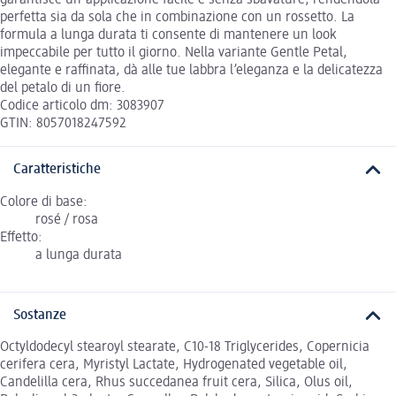
garantisce un'applicazione facile e senza sbavature, rendendola
perfetta sia da sola che in combinazione con un rossetto. La
formula a lunga durata ti consente di mantenere un look
impeccabile per tutto il giorno. Nella variante Gentle Petal,
elegante e raffinata, dà alle tue labbra l’eleganza e la delicatezza
del petalo di un fiore.
Codice articolo dm: 3083907
GTIN: 8057018247592
Caratteristiche
Colore di base:
rosé / rosa
Effetto:
a lunga durata
Sostanze
Octyldodecyl stearoyl stearate, C10-18 Triglycerides, Copernicia
cerifera cera, Myristyl Lactate, Hydrogenated vegetable oil,
Candelilla cera, Rhus succedanea fruit cera, Silica, Olus oil,