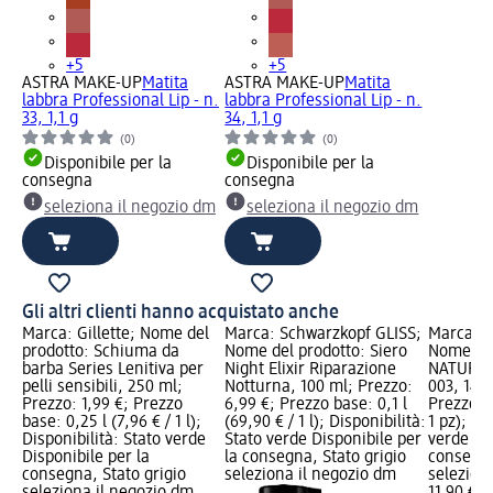
+5
+5
ASTRA MAKE-UP
Matita
ASTRA MAKE-UP
Matita
labbra Professional Lip - n.
labbra Professional Lip - n.
33, 1,1 g
34, 1,1 g
(0)
(0)
Disponibile per la
Disponibile per la
consegna
consegna
seleziona il negozio dm
seleziona il negozio dm
Gli altri clienti hanno acquistato anche
Marca: Gillette; Nome del
Marca: Schwarzkopf GLISS;
Marca: 
prodotto: Schiuma da
Nome del prodotto: Siero
Nome del
barba Series Lenitiva per
Night Elixir Riparazione
NATURAL
pelli sensibili, 250 ml;
Notturna, 100 ml; Prezzo:
003, 14 g
Prezzo: 1,99 €; Prezzo
6,99 €; Prezzo base: 0,1 l
Prezzo ba
base: 0,25 l (7,96 € / 1 l);
(69,90 € / 1 l); Disponibilità:
1 pz); Di
Disponibilità: Stato verde
Stato verde Disponibile per
verde Dis
Disponibile per la
la consegna, Stato grigio
consegna
consegna, Stato grigio
seleziona il negozio dm
selezion