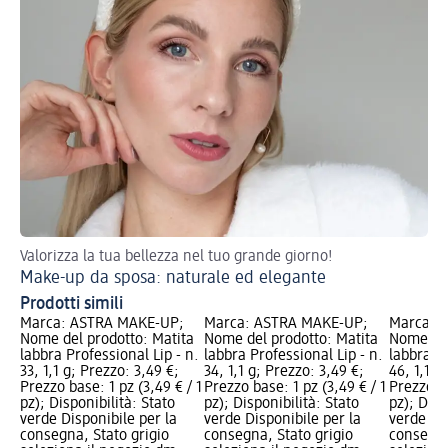
Valorizza la tua bellezza nel tuo grande giorno!
Sc
Make-up da sposa: naturale ed elegante
Te
Prodotti simili
Marca: ASTRA MAKE-UP;
Marca: ASTRA MAKE-UP;
Marca: 
Nome del prodotto: Matita
Nome del prodotto: Matita
Nome del
labbra Professional Lip - n.
labbra Professional Lip - n.
labbra Pr
33, 1,1 g; Prezzo: 3,49 €;
34, 1,1 g; Prezzo: 3,49 €;
46, 1,1 g
Prezzo base: 1 pz (3,49 € / 1
Prezzo base: 1 pz (3,49 € / 1
Prezzo ba
pz); Disponibilità: Stato
pz); Disponibilità: Stato
pz); Disp
verde Disponibile per la
verde Disponibile per la
verde Dis
consegna, Stato grigio
consegna, Stato grigio
consegna