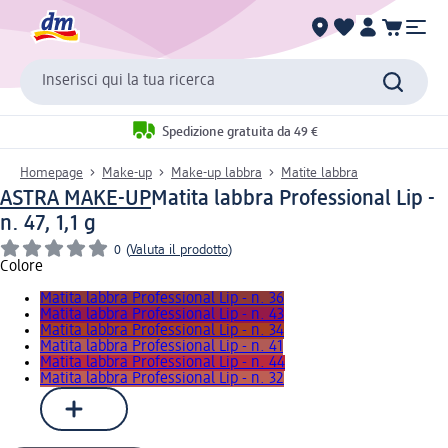
Inserisci qui la tua ricerca
Spedizione gratuita da 49 €
Homepage
Make-up
Make-up labbra
Matite labbra
ASTRA MAKE-UP
Matita labbra Professional Lip -
n. 47, 1,1 g
0
(
Valuta il prodotto
)
Colore
Matita labbra Professional Lip - n. 36
Matita labbra Professional Lip - n. 43
Matita labbra Professional Lip - n. 34
Matita labbra Professional Lip - n. 41
Matita labbra Professional Lip - n. 44
Matita labbra Professional Lip - n. 32