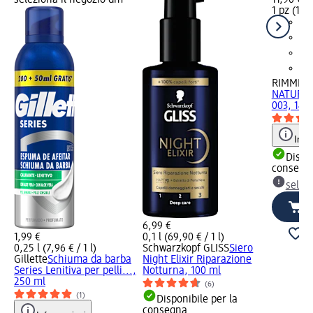
seleziona il negozio dm
11,90 €
1 pz (11,9
RIMMEL
NATURAL
003, 14 g
Info
Dispon
consegn
selez
6,99 €
1,99 €
0,1 l (69,90 € / 1 l)
0,25 l (7,96 € / 1 l)
Schwarzkopf GLISS
Siero
Gillette
Schiuma da barba
Night Elixir Riparazione
Series Lenitiva per pelli...,
Notturna, 100 ml
250 ml
(6)
(1)
Disponibile per la
consegna