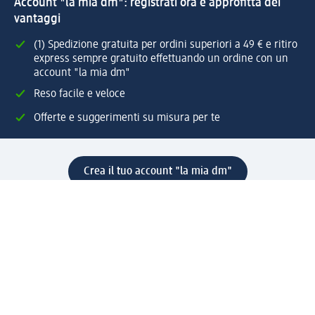
Account "la mia dm": registrati ora e approfitta dei
vantaggi
(1) Spedizione gratuita per ordini superiori a 49 € e ritiro
express sempre gratuito effettuando un ordine con un
account "la mia dm"
Reso facile e veloce
Offerte e suggerimenti su misura per te
Crea il tuo account "la mia dm"
Aiuto e contatti
Servizi
Servizio clienti
Spedizione e consegna
Reso e rimborso
L'azienda