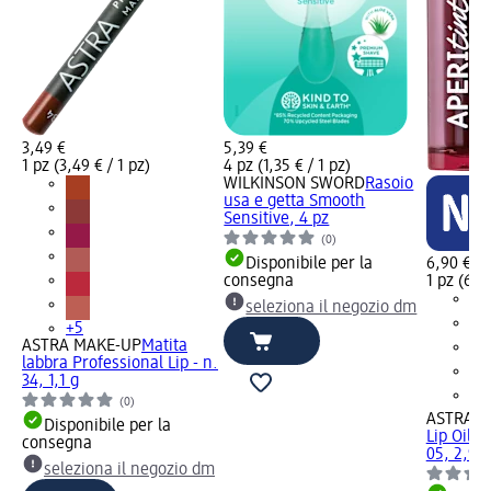
3,49 €
5,39 €
1 pz (3,49 € / 1 pz)
4 pz (1,35 € / 1 pz)
WILKINSON SWORD
Rasoio
usa e getta Smooth
Sensitive, 4 pz
(0)
Disponibile per la
6,90 €
consegna
1 pz (6,90
seleziona il negozio dm
+5
ASTRA MAKE-UP
Matita
labbra Professional Lip - n.
34, 1,1 g
(0)
ASTRA M
Disponibile per la
Lip Oil S
consegna
05, 2,9 
seleziona il negozio dm