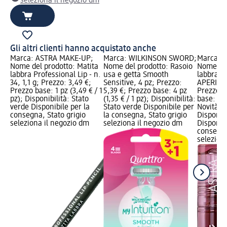
seleziona il negozio dm
Gli altri clienti hanno acquistato anche
Marca: ASTRA MAKE-UP;
Marca: WILKINSON SWORD;
Marca: 
Nome del prodotto: Matita
Nome del prodotto: Rasoio
Nome del
labbra Professional Lip - n.
usa e getta Smooth
labbra Li
34, 1,1 g; Prezzo: 3,49 €;
Sensitive, 4 pz; Prezzo:
APERItint
Prezzo base: 1 pz (3,49 € / 1
5,39 €; Prezzo base: 4 pz
Prezzo: 
pz); Disponibilità: Stato
(1,35 € / 1 pz); Disponibilità:
base: 1 p
verde Disponibile per la
Stato verde Disponibile per
Novità gr
consegna, Stato grigio
la consegna, Stato grigio
Disponibi
seleziona il negozio dm
seleziona il negozio dm
Disponibi
consegna
selezion