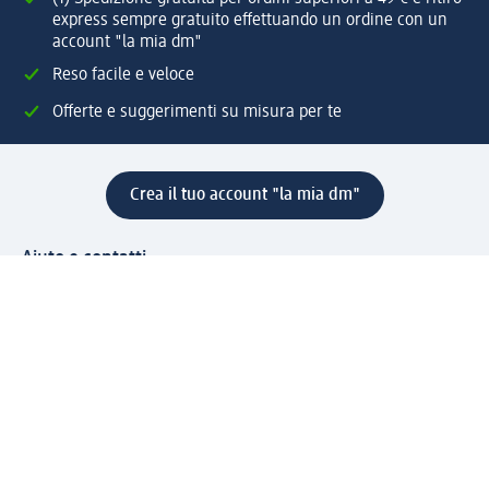
express sempre gratuito effettuando un ordine con un
account "la mia dm"
Reso facile e veloce
Offerte e suggerimenti su misura per te
Crea il tuo account "la mia dm"
Aiuto e contatti
Servizi
Servizio clienti
Spedizione e consegna
Reso e rimborso
L'azienda
La nostra azienda
Corporate Responsibility
Lavora con noi
Press e news
Espansione