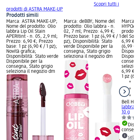
Scopri tutti i
prodotti di ASTRA MAKE-UP
Prodotti simili
Marca: ASTRA MAKE-UP;
Marca: deBBY; Nome del
Marca: B
Nome del prodotto: Olio
prodotto: Olio labbra - n.
HYPOAlle
labbra Lip Oil Stain
02, 7 ml; Prezzo: 4,99 €;
prodotto
APERItint - n. 05, 2,9 ml;
Prezzo base: 1 pz (4,99 € / 1
del Sol -
Prezzo: 6,90 €; Prezzo
pz); Disponibilità: Stato
6,99 €; P
base: 1 pz (6,90 € / 1 pz);
verde Disponibile per la
(6,99 € / 
Novità grafica;
consegna, Stato grigio
Disponibi
Disponibilità: Stato verde
seleziona il negozio dm
Disponibi
Disponibile per la
consegna
consegna, Stato grigio
selezion
seleziona il negozio dm
6,99 €
1 pz (6,99
Bell HYP
labbra Au
10 g
Dispon
consegn
selez