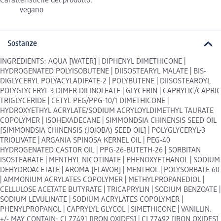
Caratteristiche del prodotto:
vegano
Sostanze
INGREDIENTS: AQUA [WATER] | DIPHENYL DIMETHICONE |
HYDROGENATED POLYISOBUTENE | DIISOSTEARYL MALATE | BIS-
DIGLYCERYL POLYACYLADIPATE-2 | POLYBUTENE | DIISOSTEAROYL
POLYGLYCERYL-3 DIMER DILINOLEATE | GLYCERIN | CAPRYLIC/CAPRIC
TRIGLYCERIDE | CETYL PEG/PPG-10/1 DIMETHICONE |
HYDROXYETHYL ACRYLATE/SODIUM ACRYLOYLDIMETHYL TAURATE
COPOLYMER | ISOHEXADECANE | SIMMONDSIA CHINENSIS SEED OIL
[SIMMONDSIA CHINENSIS (JOJOBA) SEED OIL] | POLYGLYCERYL-3
TRIOLIVATE | ARGANIA SPINOSA KERNEL OIL | PEG-40
HYDROGENATED CASTOR OIL | PPG-26-BUTETH-26 | SORBITAN
ISOSTEARATE | MENTHYL NICOTINATE | PHENOXYETHANOL | SODIUM
DEHYDROACETATE | AROMA [FLAVOR] | MENTHOL | POLYSORBATE 60
| AMMONIUM ACRYLATES COPOLYMER | METHYLPROPANEDIOL |
CELLULOSE ACETATE BUTYRATE | TRICAPRYLIN | SODIUM BENZOATE |
SODIUM LEVULINATE | SODIUM ACRYLATES COPOLYMER |
PHENYLPROPANOL | CAPRYLYL GLYCOL | SIMETHICONE | VANILLIN.
+/- MAY CONTAIN: CI 77491 [IRON OXIDES] | CI 77492 [IRON OXIDES]