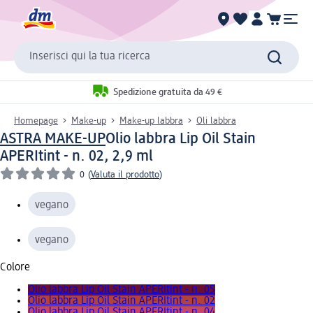
Inserisci qui la tua ricerca
Spedizione gratuita da 49 €
Homepage
Make-up
Make-up labbra
Oli labbra
ASTRA MAKE-UP
Olio labbra Lip Oil Stain
APERItint - n. 02, 2,9 ml
0
(
Valuta il prodotto
)
vegano
vegano
Colore
Olio labbra Lip Oil Stain APERItint - n. 05
Olio labbra Lip Oil Stain APERItint - n. 02
Olio labbra Lip Oil Stain APERItint - n. 04