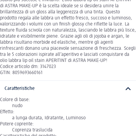
subito più succose e invitanti? L’olio labbra lip oil stain APERITINT
di ASTRA MAKE-UP è la scelta ideale se si desidera unire la
brillantezza di un gloss alla leggerezza di una tinta. Questo
prodotto regala alle labbra un effetto fresco, succoso e luminoso,
valorizzando i volumi con un finish glossy che riflette la luce. La
texture fluida scivola con naturalezza, lasciando le labbra più lisce,
idratate e visibilmente piene. Grazie agli oli di jojoba e argan, le
labbra risultano morbide ed elastiche, mentre gli agenti
rinfrescanti donano una piacevole sensazione di freschezza. Scegli
tra le 5 colorazioni ispirate all’aperitivo e lasciati conquistare da
olio labbra lip oil stain APERITINT di ASTRA MAKE-UP!
Codice articolo dm: 3147023
GTIN: 8059693660161
Caratteristiche
Colore di base:
nudo
Effetto:
a lunga durata, Idratante, Luminoso
Potere coprente:
Coprenza traslucida