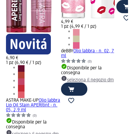
4,99 €
1 pz (4,99 € / 1 pz)
deBBY
Olio labbra - n. 02, 7
ml
6,90 €
(0)
1 pz (6,90 € / 1 pz)
Disponibile per la
consegna
seleziona il negozio dm
ASTRA MAKE-UP
Olio labbra
Lip Oil Stain APERItint - n.
05, 2,9 ml
(0)
Disponibile per la
consegna