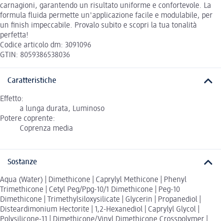
carnagioni, garantendo un risultato uniforme e confortevole. La
formula fluida permette un'applicazione facile e modulabile, per
un finish impeccabile. Provalo subito e scopri la tua tonalità
perfetta!
Codice articolo dm: 3091096
GTIN: 8059386538036
Caratteristiche
Effetto:
a lunga durata, Luminoso
Potere coprente:
Coprenza media
Sostanze
Aqua (Water) | Dimethicone | Caprylyl Methicone | Phenyl
Trimethicone | Cetyl Peg/Ppg-10/1 Dimethicone | Peg-10
Dimethicone | Trimethylsiloxysilicate | Glycerin | Propanediol |
Disteardimonium Hectorite | 1,2-Hexanediol | Caprylyl Glycol |
Polysilicone-11 | Dimethicone/Vinyl Dimethicone Crosspolymer |