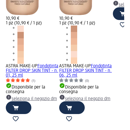
selez
10,90 €
10,90 €
1 pz (10,90 € / 1 pz)
1 pz (10,90 € / 1 pz)
ASTRA MAKE-UP
Fondotinta
ASTRA MAKE-UP
Fondotinta
FILTER DROP SKIN TINT - n.
FILTER DROP SKIN TINT - n.
01, 25 ml
06, 25 ml
(1)
(0)
Disponibile per la
Disponibile per la
consegna
consegna
seleziona il negozio dm
seleziona il negozio dm