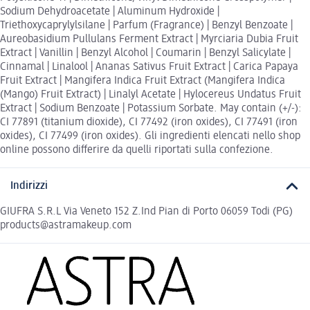
Sodium Dehydroacetate | Aluminum Hydroxide |
Triethoxycaprylylsilane | Parfum (Fragrance) | Benzyl Benzoate |
Aureobasidium Pullulans Ferment Extract | Myrciaria Dubia Fruit
Extract | Vanillin | Benzyl Alcohol | Coumarin | Benzyl Salicylate |
Cinnamal | Linalool | Ananas Sativus Fruit Extract | Carica Papaya
Fruit Extract | Mangifera Indica Fruit Extract (Mangifera Indica
(Mango) Fruit Extract) | Linalyl Acetate | Hylocereus Undatus Fruit
Extract | Sodium Benzoate | Potassium Sorbate. May contain (+/-):
CI 77891 (titanium dioxide), CI 77492 (iron oxides), CI 77491 (iron
oxides), CI 77499 (iron oxides). Gli ingredienti elencati nello shop
online possono differire da quelli riportati sulla confezione.
Indirizzi
GIUFRA S.R.L Via Veneto 152 Z.Ind Pian di Porto 06059 Todi (PG)
products@astramakeup.com