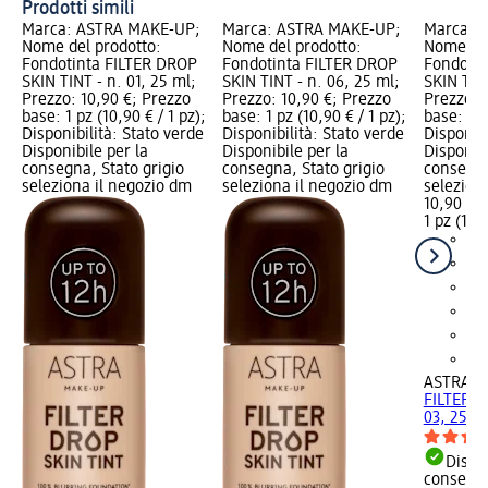
Prodotti simili
Marca: ASTRA MAKE-UP;
Marca: ASTRA MAKE-UP;
Marca: 
Nome del prodotto:
Nome del prodotto:
Nome del
Fondotinta FILTER DROP
Fondotinta FILTER DROP
Fondotin
SKIN TINT - n. 01, 25 ml;
SKIN TINT - n. 06, 25 ml;
SKIN TINT
Prezzo: 10,90 €; Prezzo
Prezzo: 10,90 €; Prezzo
Prezzo: 
base: 1 pz (10,90 € / 1 pz);
base: 1 pz (10,90 € / 1 pz);
base: 1 p
Disponibilità: Stato verde
Disponibilità: Stato verde
Disponibi
Disponibile per la
Disponibile per la
Disponibi
consegna, Stato grigio
consegna, Stato grigio
consegna
seleziona il negozio dm
seleziona il negozio dm
selezion
10,90 €
1 pz (10,9
ASTRA M
FILTER D
03, 25 m
Dispon
consegn