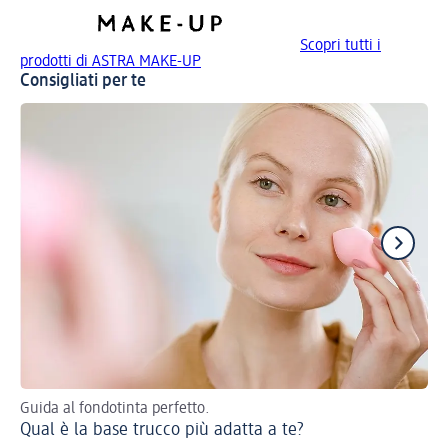
Scopri tutti i
prodotti di ASTRA MAKE-UP
Consigliati per te
Guida al fondotinta perfetto.
5 e
Qual è la base trucco più adatta a te?
Gl