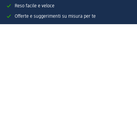
Reso facile e veloce
Offerte e suggerimenti su misura per te
Crea il tuo account "la mia dm"
Aiuto e contatti
Servizi
Servizio clienti
Spedizione e consegna
Reso e rimborso
L'azienda
La nostra azienda
Corporate Responsibility
Lavora con noi
Press e news
Espansione
Un mondo di prodotti