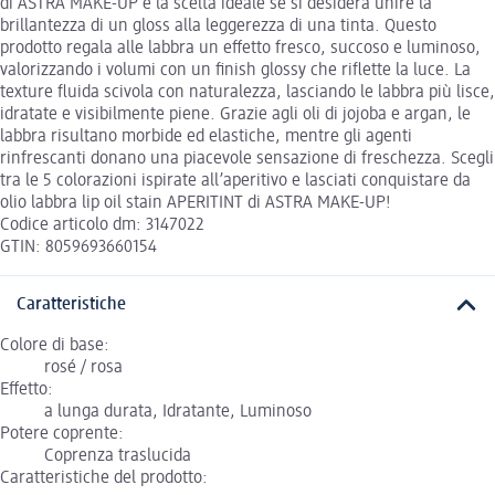
di ASTRA MAKE-UP è la scelta ideale se si desidera unire la
brillantezza di un gloss alla leggerezza di una tinta. Questo
prodotto regala alle labbra un effetto fresco, succoso e luminoso,
valorizzando i volumi con un finish glossy che riflette la luce. La
texture fluida scivola con naturalezza, lasciando le labbra più lisce,
idratate e visibilmente piene. Grazie agli oli di jojoba e argan, le
labbra risultano morbide ed elastiche, mentre gli agenti
rinfrescanti donano una piacevole sensazione di freschezza. Scegli
tra le 5 colorazioni ispirate all’aperitivo e lasciati conquistare da
olio labbra lip oil stain APERITINT di ASTRA MAKE-UP!
Codice articolo dm: 3147022
GTIN: 8059693660154
Caratteristiche
Colore di base:
rosé / rosa
Effetto:
a lunga durata, Idratante, Luminoso
Potere coprente:
Coprenza traslucida
Caratteristiche del prodotto: