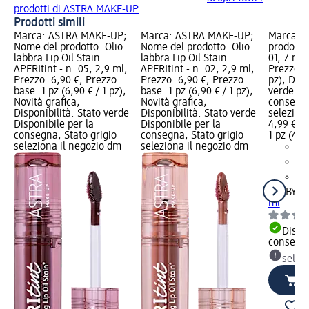
prodotti di ASTRA MAKE-UP
Prodotti simili
Marca: ASTRA MAKE-UP;
Marca: ASTRA MAKE-UP;
Marca: d
Nome del prodotto: Olio
Nome del prodotto: Olio
prodotto:
labbra Lip Oil Stain
labbra Lip Oil Stain
01, 7 ml;
APERItint - n. 05, 2,9 ml;
APERItint - n. 02, 2,9 ml;
Prezzo ba
Prezzo: 6,90 €; Prezzo
Prezzo: 6,90 €; Prezzo
pz); Disp
base: 1 pz (6,90 € / 1 pz);
base: 1 pz (6,90 € / 1 pz);
verde Dis
Novità grafica;
Novità grafica;
consegna
Disponibilità: Stato verde
Disponibilità: Stato verde
selezion
Disponibile per la
Disponibile per la
4,99 €
consegna, Stato grigio
consegna, Stato grigio
1 pz (4,99
seleziona il negozio dm
seleziona il negozio dm
deBBY
Oli
ml
Dispon
consegn
selez