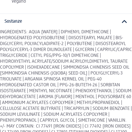
vegano
Sostanze
INGREDIENTS: AQUA [WATER] | DIPHENYL DIMETHICONE |
HYDROGENATED POLYISOBUTENE | DIISOSTEARYL MALATE | BIS-
DIGLYCERYL POLYACYLADIPATE-2 | POLYBUTENE | DIISOSTEAROYL
POLYGLYCERYL-3 DIMER DILINOLEATE | GLYCERIN | CAPRYLIC/CAPRIC
TRIGLYCERIDE | CETYL PEG/PPG-10/1 DIMETHICONE |
HYDROXYETHYL ACRYLATE/SODIUM ACRYLOYLDIMETHYL TAURATE
COPOLYMER | ISOHEXADECANE | SIMMONDSIA CHINENSIS SEED OIL
[SIMMONDSIA CHINENSIS (JOJOBA) SEED OIL] | POLYGLYCERYL-3
TRIOLIVATE | ARGANIA SPINOSA KERNEL OIL | PEG-40
HYDROGENATED CASTOR OIL | PPG-26-BUTETH-26 | SORBITAN
ISOSTEARATE | MENTHYL NICOTINATE | PHENOXYETHANOL | SODIUM
DEHYDROACETATE | AROMA [FLAVOR] | MENTHOL | POLYSORBATE 60
| AMMONIUM ACRYLATES COPOLYMER | METHYLPROPANEDIOL |
CELLULOSE ACETATE BUTYRATE | TRICAPRYLIN | SODIUM BENZOATE |
SODIUM LEVULINATE | SODIUM ACRYLATES COPOLYMER |
PHENYLPROPANOL | CAPRYLYL GLYCOL | SIMETHICONE | VANILLIN.
+/- MAY CONTAIN: CI 77491 [IRON OXIDES] | CI 77492 [IRON OXIDES]