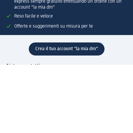
express sempre gratuito effettuando un ordine con un
account "la mia dm"
Reso facile e veloce
Offerte e suggerimenti su misura per te
Crea il tuo account "la mia dm"
Aiuto e contatti
Servizi
Servizio clienti
Spedizione e consegna
Reso e rimborso
L'azienda
La nostra azienda
Corporate Responsibility
Lavora con noi
Press e news
Espansione
Un mondo di prodotti