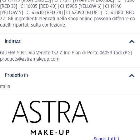
| CI 77499 [IRON OXIDES] | CI 77891 [TITANIUM DIOXIDE] | CI 17200
[RED 33] | CI 16035 [RED 40] | CI 15985 [YELLOW 6] | CI 19140
[YELLOW 5] | CI 45410 [RED 28] | CI 42090 [BLUE 1] | CI 45380 [RED
22] Gli ingredienti elencati nello shop online possono differire da
quelli riportati sulla confezione.
Indirizzi
GIUFRA S.R.L Via Veneto 152 Z.Ind Pian di Porto 06059 Todi (PG)
products@astramakeup.com
Prodotto in
Italia
Scopri tutti i