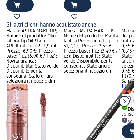
Gli altri clienti hanno acquistato anche
Marca: ASTRA MAKE-UP;
Marca: ASTRA MAKE-UP;
Marca: 
Nome del prodotto: Olio
Nome del prodotto: Matita
del prod
labbra Lip Oil Stain
labbra Professional Lip - n.
naturale,
APERItint - n. 02, 2,9 ml;
41, 1,1 g; Prezzo: 3,49 €;
0,45 €; P
Prezzo: 6,90 €; Prezzo
Prezzo base: 1 pz (3,49 € / 1
(0,45 € / 
base: 1 pz (6,90 € / 1 pz);
pz); Disponibilità: Stato
Stato ve
Novità grafica;
verde Disponibile per la
la conse
Disponibilità: Stato verde
consegna, Stato grigio
selezion
Disponibile per la
seleziona il negozio dm
0,45 €
consegna, Stato grigio
1 l (0,45 €
seleziona il negozio dm
Sant'An
1 l
Info
Dispon
consegn
selez