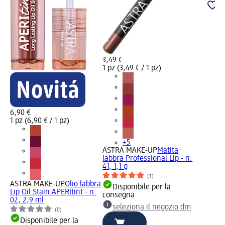
3,49 €
1 pz (3,49 € / 1 pz)
6,90 €
1 pz (6,90 € / 1 pz)
+5
ASTRA MAKE-UP
Matita
labbra Professional Lip - n.
41, 1,1 g
(1)
ASTRA MAKE-UP
Olio labbra
Disponibile per la
Lip Oil Stain APERItint - n.
consegna
02, 2,9 ml
seleziona il negozio dm
(0)
Disponibile per la