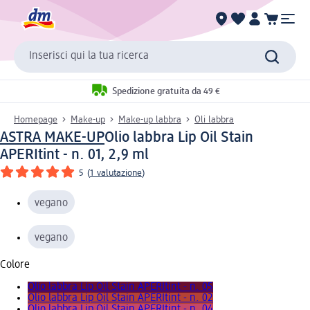
Inserisci qui la tua ricerca
Spedizione gratuita da 49 €
Homepage
Make-up
Make-up labbra
Oli labbra
ASTRA MAKE-UP
Olio labbra Lip Oil Stain
APERItint - n. 01, 2,9 ml
5
(
1 valutazione
)
vegano
vegano
Colore
Olio labbra Lip Oil Stain APERItint - n. 05
Olio labbra Lip Oil Stain APERItint - n. 02
Olio labbra Lip Oil Stain APERItint - n. 04