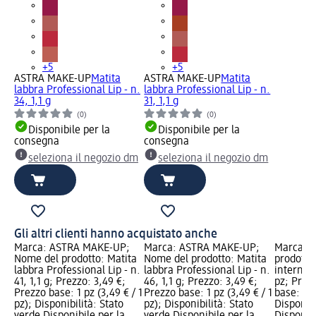
+5
+5
ASTRA MAKE-UP
Matita
ASTRA MAKE-UP
Matita
labbra Professional Lip - n.
labbra Professional Lip - n.
34, 1,1 g
31, 1,1 g
(0)
(0)
Disponibile per la
Disponibile per la
consegna
consegna
seleziona il negozio dm
seleziona il negozio dm
Gli altri clienti hanno acquistato anche
Marca: ASTRA MAKE-UP;
Marca: ASTRA MAKE-UP;
Marca: 
Nome del prodotto: Matita
Nome del prodotto: Matita
prodotto
labbra Professional Lip - n.
labbra Professional Lip - n.
interni 
41, 1,1 g; Prezzo: 3,49 €;
46, 1,1 g; Prezzo: 3,49 €;
pz; Prez
Prezzo base: 1 pz (3,49 € / 1
Prezzo base: 1 pz (3,49 € / 1
base: 16 
pz); Disponibilità: Stato
pz); Disponibilità: Stato
Disponibi