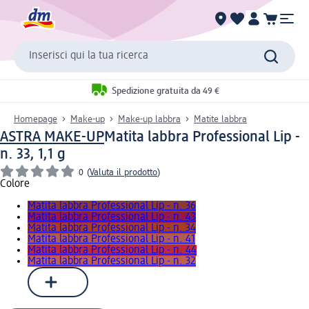
Inserisci qui la tua ricerca
Spedizione gratuita da 49 €
Homepage
Make-up
Make-up labbra
Matite labbra
ASTRA MAKE-UP
Matita labbra Professional Lip -
n. 33, 1,1 g
0
(
Valuta il prodotto
)
Colore
Matita labbra Professional Lip - n. 36
Matita labbra Professional Lip - n. 43
Matita labbra Professional Lip - n. 34
Matita labbra Professional Lip - n. 41
Matita labbra Professional Lip - n. 44
Matita labbra Professional Lip - n. 32