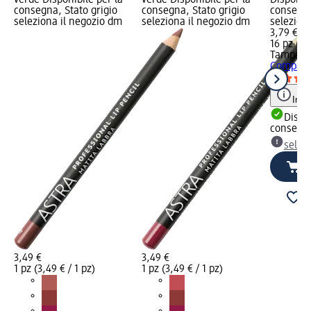
verde Disponibile per la
verde Disponibile per la
Disponibi
consegna, Stato grigio
consegna, Stato grigio
consegna
seleziona il negozio dm
seleziona il negozio dm
selezion
3,79 €
16 pz (0,
Tampax
A
Compak s
Info
Dispon
consegn
selez
3,49 €
3,49 €
1 pz (3,49 € / 1 pz)
1 pz (3,49 € / 1 pz)