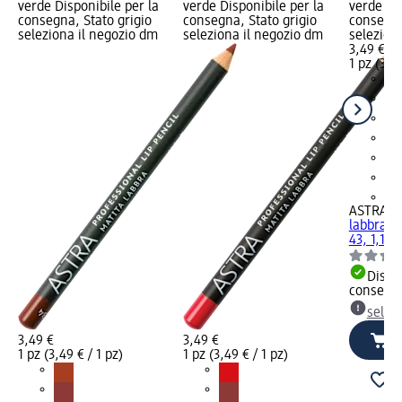
verde Disponibile per la
verde Disponibile per la
verde Dis
consegna, Stato grigio
consegna, Stato grigio
consegna
seleziona il negozio dm
seleziona il negozio dm
selezion
3,49 €
1 pz (3,49
+5
ASTRA M
labbra Pr
43, 1,1 g
Dispon
consegn
selez
3,49 €
3,49 €
1 pz (3,49 € / 1 pz)
1 pz (3,49 € / 1 pz)