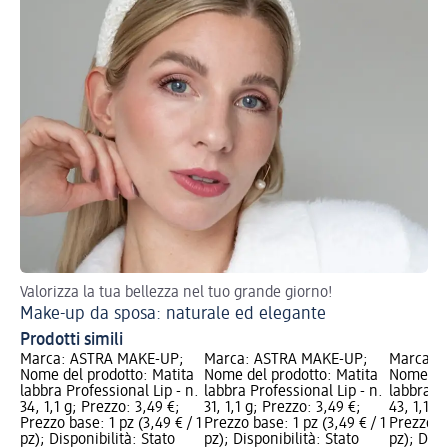
Valorizza la tua bellezza nel tuo grande giorno!
Sc
Make-up da sposa: naturale ed elegante
Te
Prodotti simili
Marca: ASTRA MAKE-UP;
Marca: ASTRA MAKE-UP;
Marca: 
Nome del prodotto: Matita
Nome del prodotto: Matita
Nome del
labbra Professional Lip - n.
labbra Professional Lip - n.
labbra Pr
34, 1,1 g; Prezzo: 3,49 €;
31, 1,1 g; Prezzo: 3,49 €;
43, 1,1 g
Prezzo base: 1 pz (3,49 € / 1
Prezzo base: 1 pz (3,49 € / 1
Prezzo ba
pz); Disponibilità: Stato
pz); Disponibilità: Stato
pz); Disp