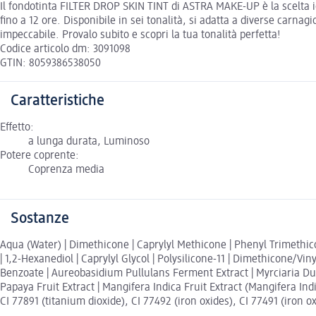
Il fondotinta FILTER DROP SKIN TINT di ASTRA MAKE-UP è la scelta i
fino a 12 ore. Disponibile in sei tonalità, si adatta a diverse carn
impeccabile. Provalo subito e scopri la tua tonalità perfetta!
Codice articolo dm: 3091098
GTIN: 8059386538050
Caratteristiche
Effetto:
a lunga durata, Luminoso
Potere coprente:
Coprenza media
Sostanze
Aqua (Water) | Dimethicone | Caprylyl Methicone | Phenyl Trimethico
| 1,2-Hexanediol | Caprylyl Glycol | Polysilicone-11 | Dimethicone/
Benzoate | Aureobasidium Pullulans Ferment Extract | Myrciaria Dubia 
Papaya Fruit Extract | Mangifera Indica Fruit Extract (Mangifera Ind
CI 77891 (titanium dioxide), CI 77492 (iron oxides), CI 77491 (iron ox