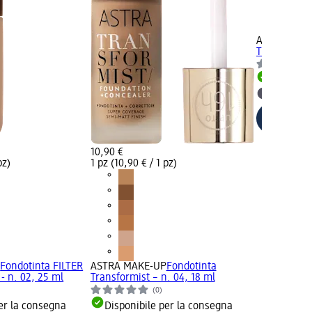
ASTRA MAK
Transformist
Disponib
selezion
10,90 €
pz)
1 pz (10,90 € / 1 pz)
P
Fondotinta FILTER
ASTRA MAKE-UP
Fondotinta
- n. 02, 25 ml
Transformist – n. 04, 18 ml
(0)
er la consegna
Disponibile per la consegna