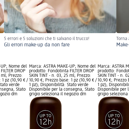
5 errori e 5 soluzioni che ti salvano il trucco!
Torna 
Gli errori make-up da non fare
Make-
-UP; Nome del
Marca: ASTRA MAKE-UP; Nome del
Marca: ASTRA M
a FILTER DROP
prodotto: Fondotinta FILTER DROP
prodotto: Fondo
5 ml; Prezzo:
SKIN TINT - n. 03, 25 ml; Prezzo:
SKIN TINT - n. 0
 1 pz (10,90 € /
10,90 €; Prezzo base: 1 pz (10,90 € /
10,90 €; Prezzo b
Stato verde
1 pz); Disponibilità: Stato verde
1 pz); Disponibil
onsegna, Stato
Disponibile per la consegna, Stato
Disponibile per 
negozio dm
grigio seleziona il negozio dm
grigio seleziona