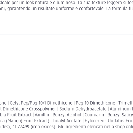
deale per un look naturale e luminoso. La sua texture leggera si fo
agioni, garantendo un risultato uniforme e confortevole. La formula f
ne | Cetyl Peg/Ppg-10/1 Dimethicone | Peg-10 Dimethicone | Trimethy
Vinyl Dimethicone Crosspolymer | Sodium Dehydroacetate | Aluminum H
Fruit Extract | Vanillin | Benzyl Alcohol | Coumarin | Benzyl Salicyl
ica (Mango) Fruit Extract) | Linalyl Acetate | Hylocereus Undatus Fr
ides), CI 77499 (iron oxides). Gli ingredienti elencati nello shop onl