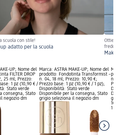
a scuola con stile!
Ottieni un look
up adatto per la scuola
fredde!
Make-up inver
AKE-UP; Nome del
Marca: ASTRA MAKE-UP; Nome del
Marca: AST
tinta FILTER DROP
prodotto: Fondotinta Transformist –
prodotto: F
2, 25 ml; Prezzo:
n. 04, 18 ml; Prezzo: 10,90 €;
n. 06, 18 ml
ase: 1 pz (10,90 € /
Prezzo base: 1 pz (10,90 € / 1 pz);
Prezzo base:
ità: Stato verde
Disponibilità: Stato verde
Disponibilit
la consegna, Stato
Disponibile per la consegna, Stato
Disponibile
 il negozio dm
grigio seleziona il negozio dm
grigio selez
10,90 €
1 pz (10,90 €