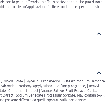
nde con la pelle, offrendo un effetto perfezionante che può durare
luida permette un'applicazione facile e modulabile, per un finish
lsiloxysilicate | Glycerin | Propanediol | Disteardimonium Hectorite
ydroxide | Triethoxycaprylylsilane | Parfum (Fragrance) | Benzyl
ate | Cinnamal | Linalool | Ananas Sativus Fruit Extract | Carica
uit Extract | Sodium Benzoate | Potassium Sorbate. May contain (+/-):
ine possono differire da quelli riportati sulla confezione.