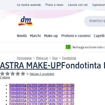
La nostra azienda
Press e news
Lavora con noi
Ispirazio
Inserisci 
Novità
Marchi
Make-up
Profumi e cosmesi
Capelli
Vantaggi esclusivi solo 
Homepage
Make-up
Viso
Fondotinta
ASTRA MAKE-UP
Fondotinta 
0
(
Valuta il prodotto
)
Colore
Fondotinta FILTER DROP SKIN TINT - n. 06
Fondotinta FILTER DROP SKIN TINT - n. 05
Fondotinta FILTER DROP SKIN TINT - n. 04
Fondotinta FILTER DROP SKIN TINT - n. 03
Fondotinta FILTER DROP SKIN TINT - n. 01
Fondotinta FILTER DROP SKIN TINT - n. 02