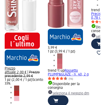
trend !t 
Precise n
0,78 g
Dispon
consegn
selez
3,99 €
1 pz (3,99 € / 1 pz)
Prezzo
trend !t up
Rossetto
attuale:
2,00 €
|
Prezzo
PLUMP&GLAZE - n. 40, 2 g
precedente:
2,99 €
(14)
1 pz (2,00 € / 1 pz)
Sconto:
33%
Disponibile per la
consegna
seleziona il negozio dm