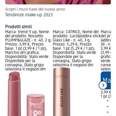
Scopri i must-have del nuovo anno
Rea
Tendenze make-up 2023
lo
Fe
Prodotti simili
Marca: trend !t up; Nome
Marca: CATRICE; Nome del
Marca: t
del prodotto: Rossetto
prodotto: Lucidalabbra stick
del prod
PLUMP&GLAZE - n. 40, 2 g;
Glass Like - n. 40, 3 g;
labbra 
Prezzo: 3,99 €; Prezzo
Prezzo: 5,29 €; Prezzo
30 - n. 4
base: 1 pz (3,99 € / 1 pz);
base: 1 pz (5,29 € / 1 pz);
3,99 €; P
Marchio dm grafica;
Disponibilità: Stato verde
(3,99 € /
Disponibilità: Stato verde
Disponibile per la
grafica; 
Disponibile per la
consegna, Stato grigio
verde Dis
consegna, Stato grigio
seleziona il negozio dm
consegna
seleziona il negozio dm
selezion
3,99 €
1 pz (3,99