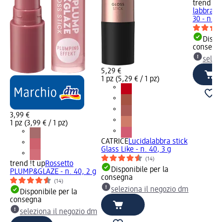
trend !t 
labbra 
30 - n. 4
Dispon
consegn
selez
5,29 €
1 pz (5,29 € / 1 pz)
3,99 €
1 pz (3,99 € / 1 pz)
CATRICE
Lucidalabbra stick
Glass Like - n. 40, 3 g
(14)
trend !t up
Rossetto
Disponibile per la
PLUMP&GLAZE - n. 40, 2 g
consegna
(14)
seleziona il negozio dm
Disponibile per la
consegna
seleziona il negozio dm