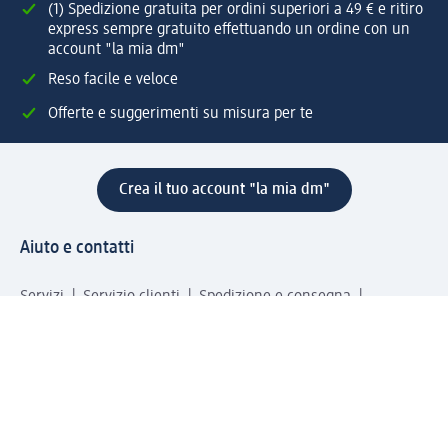
(1) Spedizione gratuita per ordini superiori a 49 € e ritiro
express sempre gratuito effettuando un ordine con un
account "la mia dm"
Reso facile e veloce
Offerte e suggerimenti su misura per te
Crea il tuo account "la mia dm"
Aiuto e contatti
Servizi
Servizio clienti
Spedizione e consegna
Reso e rimborso
L'azienda
La nostra azienda
Corporate Responsibility
Lavora con noi
Press e news
Espansione