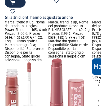
Gli altri clienti hanno acquistato anche
Marca: trend !t up; Nome
Marca: trend !t up; Nome
Marca: t
del prodotto: Lipgloss
del prodotto: Rossetto
del prodo
Power Shine - n. 165, 4 ml;
PLUMP&GLAZE - n. 40, 2 g;
Precise n
Prezzo: 2,00 €; Prezzo
Prezzo: 3,99 €; Prezzo
0,78 g; P
base: 1 pz (2,00 € / 1 pz);
base: 1 pz (3,99 € / 1 pz);
Prezzo ba
Cogli l'ultimo grafica,
Marchio dm grafica;
pz); Mar
Marchio dm grafica;
Disponibilità: Stato verde
Disponibi
Disponibilità: Stato verde
Disponibile per la
Disponibi
Disponibile per la
consegna, Stato grigio
consegna
consegna, Stato grigio
seleziona il negozio dm
selezion
seleziona il negozio dm
1,49 €
1 pz (1,49