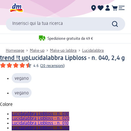
Inserisci qui la tua ricerca
Spedizione gratuita da 49 €
Homepage
Make-up
Make-up labbra
Lucidalabbra
trend !t up
Lucidalabbra Lipbloss - n. 040, 2,4 g
4.6
(
20 recensioni
)
vegano
vegano
Colore
Lucidalabbra Lipbloss - n. 030
Lucidalabbra Lipbloss - n. 020
Lucidalabbra Lipbloss - n. 010
Lucidalabbra Lipbloss - n. 040