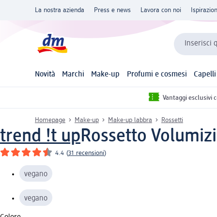
La nostra azienda
Press e news
Lavora con noi
Ispirazio
Inserisci 
Novità
Marchi
Make-up
Profumi e cosmesi
Capelli
Vantaggi esclusivi 
Homepage
Make-up
Make-up labbra
Rossetti
trend !t up
Rossetto Volumizi
4.4
(
31 recensioni
)
vegano
vegano