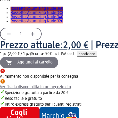
Colore
Rossetto Volumizing Nude 360
Rossetto Volumizing Nude 330
Rossetto Volumizing Nude 340
Rossetto Volumizing Nude 320
Prezzo attuale:
2,00 €
|
Prez
1 pz (2,00 € / 1 pz)
Sconto: 50%
incl. IVA escl.
spedizione
Aggiungi al carrello
Al momento non disponibile per la consegna
Verifica la disponibilità in un negozio dm
Spedizione gratuita a partire da 20 €
Reso facile e gratuito
Ritiro express gratuito per i clienti registrati