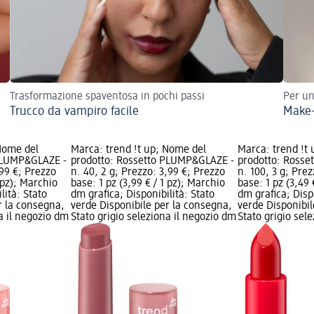
Trasformazione spaventosa in pochi passi
Per un
Trucco da vampiro facile
Make-
 Nome del
Marca: trend !t up; Nome del
Marca: trend !t
 PLUMP&GLAZE -
prodotto: Rossetto PLUMP&GLAZE -
prodotto: Rosset
,99 €; Prezzo
n. 40, 2 g; Prezzo: 3,99 €; Prezzo
n. 100, 3 g; Pre
1 pz); Marchio
base: 1 pz (3,99 € / 1 pz); Marchio
base: 1 pz (3,49 
lità: Stato
dm grafica; Disponibilità: Stato
dm grafica; Disp
r la consegna,
verde Disponibile per la consegna,
verde Disponibil
na il negozio dm
Stato grigio seleziona il negozio dm
Stato grigio sel