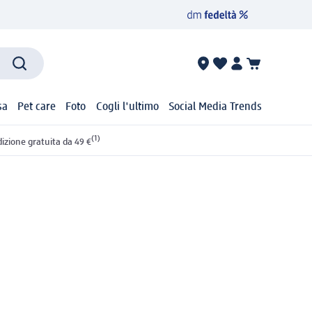
sa
Pet care
Foto
Cogli l'ultimo
Social Media Trends
(1)
izione gratuita da 49 €