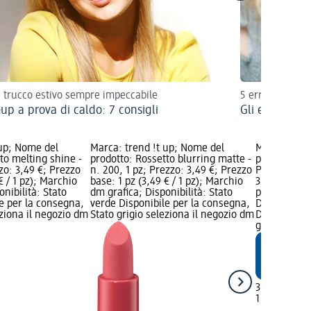
 trucco estivo sempre impeccabile
5 errori e 5 sol
up a prova di caldo: 7 consigli
Gli errori ma
 up; Nome del
Marca: trend !t up; Nome del
Marca: tren
to melting shine -
prodotto: Rossetto blurring matte -
prodotto: Ro
zzo: 3,49 €; Prezzo
n. 200, 1 pz; Prezzo: 3,49 €; Prezzo
Perfect Pair
€ / 1 pz); Marchio
base: 1 pz (3,49 € / 1 pz); Marchio
3,99 €; Prez
onibilità: Stato
dm grafica; Disponibilità: Stato
pz); Marchi
e per la consegna,
verde Disponibile per la consegna,
Disponibilit
eziona il negozio dm
Stato grigio seleziona il negozio dm
Disponibile
grigio selez
3,99 €
1 pz (3,99 € 