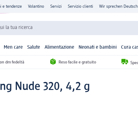
ni e tendenze
Volantino
Servizi
Servizio clienti
Wir sprechen Deutsch
qui la tua ricerca
Men care
Salute
Alimentazione
Neonati e bambini
Cura ca
con dm fedeltà
Reso facile e gratuito
Sped
ng Nude 320, 4,2 g