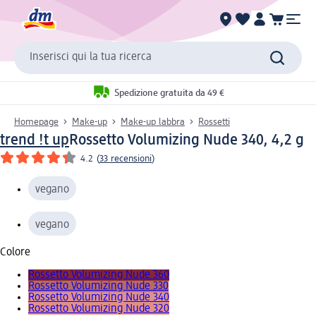
Inserisci qui la tua ricerca
Spedizione gratuita da 49 €
Homepage
Make-up
Make-up labbra
Rossetti
trend !t up
Rossetto Volumizing Nude 340, 4,2 g
4.2
(
33 recensioni
)
vegano
vegano
Colore
Rossetto Volumizing Nude 360
Rossetto Volumizing Nude 330
Rossetto Volumizing Nude 340
Rossetto Volumizing Nude 320