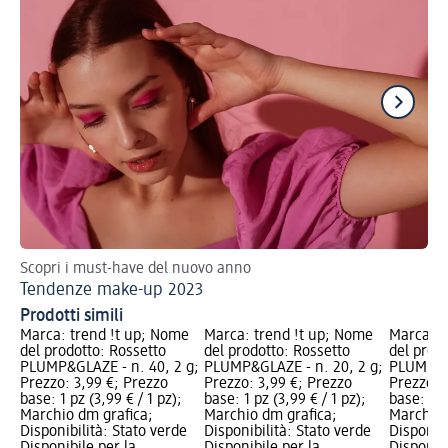
Scopri i must-have del nuovo anno
Tr
Tendenze make-up 2023
Tr
Prodotti simili
Marca: trend !t up; Nome
Marca: trend !t up; Nome
Marca: t
del prodotto: Rossetto
del prodotto: Rossetto
del prod
PLUMP&GLAZE - n. 40, 2 g;
PLUMP&GLAZE - n. 20, 2 g;
PLUMP&GL
Prezzo: 3,99 €; Prezzo
Prezzo: 3,99 €; Prezzo
Prezzo: 
base: 1 pz (3,99 € / 1 pz);
base: 1 pz (3,99 € / 1 pz);
base: 1 p
Marchio dm grafica;
Marchio dm grafica;
Marchio 
Disponibilità: Stato verde
Disponibilità: Stato verde
Disponibi
Disponibile per la
Disponibile per la
Disponibi