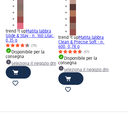
trend !t up
Matita labbra
Glide & Stay - n. 160 Lilac,
trend !t up
Matita labbra
0,35 g
Clean & Precise Soft - n.
(75)
600, 0,78 g
Disponibile per la
(57)
consegna
Disponibile per la
consegna
seleziona il negozio dm
seleziona il negozio dm