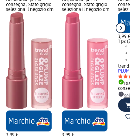
consegna, Stato grigio
consegna, Stato grigio
consegna
seleziona il negozio dm
seleziona il negozio dm
selezion
3,99 €
1 pz (3,99
trend !t 
PLUMP&GL
Dispon
consegn
selez
3,99 €
3,99 €