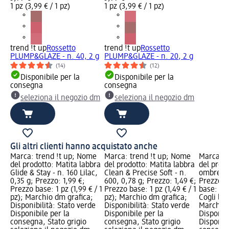
1 pz (3,99 € / 1 pz)
1 pz (3,99 € / 1 pz)
trend !t up
Rossetto
trend !t up
Rossetto
PLUMP&GLAZE - n. 40, 2 g
PLUMP&GLAZE - n. 20, 2 g
(14)
(12)
Disponibile per la
Disponibile per la
consegna
consegna
seleziona il negozio dm
seleziona il negozio dm
Gli altri clienti hanno acquistato anche
Marca: trend !t up; Nome
Marca: trend !t up; Nome
Marca: t
del prodotto: Matita labbra
del prodotto: Matita labbra
del prodo
Glide & Stay - n. 160 Lilac,
Clean & Precise Soft - n.
ombretti
0,35 g; Prezzo: 1,99 €;
600, 0,78 g; Prezzo: 1,49 €;
Prezzo: 
Prezzo base: 1 pz (1,99 € / 1
Prezzo base: 1 pz (1,49 € / 1
base: 1 p
pz); Marchio dm grafica;
pz); Marchio dm grafica;
Cogli l'u
Disponibilità: Stato verde
Disponibilità: Stato verde
Marchio 
Disponibile per la
Disponibile per la
Disponibi
consegna, Stato grigio
consegna, Stato grigio
Disponibi