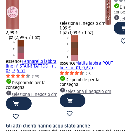
Dispon
consegn
selez
seleziona il negozio dm
1,09 €
2,99 €
1 pz (1,09 € / 1 pz)
1 pz (2,99 € / 1 pz)
essence
Pennarello labbra
essence
Matita labbra POUT
line n' STAIN! TATTOO - n.
line - n. 01, 0,62 g
02, 2,5 ml
(34)
(130)
Disponibile per la
Disponibile per la
consegna
consegna
seleziona il negozio dm
seleziona il negozio dm
Gli altri clienti hanno acquistato anche