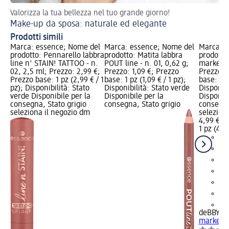
Valorizza la tua bellezza nel tuo grande giorno!
Sc
Make-up da sposa: naturale ed elegante
Te
Prodotti simili
Marca: essence; Nome del
Marca: essence; Nome del
Marca: d
prodotto: Pennarello labbra
prodotto: Matita labbra
prodotto:
line n' STAIN! TATTOO - n.
POUT line - n. 01, 0,62 g;
marker 2i
02, 2,5 ml; Prezzo: 2,99 €;
Prezzo: 1,09 €; Prezzo
Prezzo: 
Prezzo base: 1 pz (2,99 € / 1
base: 1 pz (1,09 € / 1 pz);
base: 1 p
pz); Disponibilità: Stato
Disponibilità: Stato verde
Disponibi
verde Disponibile per la
Disponibile per la
Disponibi
consegna, Stato grigio
consegna, Stato grigio
consegna
seleziona il negozio dm
selezion
4,99 €
1 pz (4,99
+1
deBBY
Ma
marker 2i