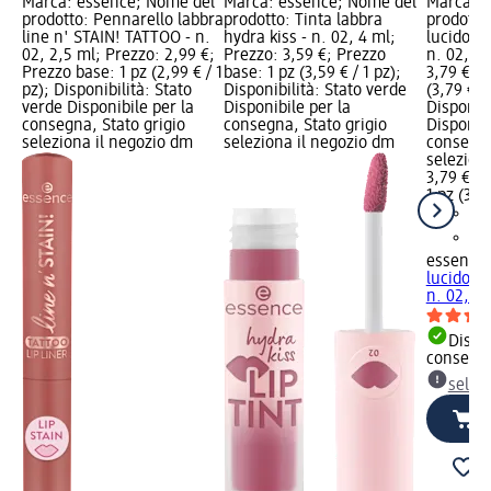
Marca: essence; Nome del
Marca: essence; Nome del
Marca: e
prodotto: Pennarello labbra
prodotto: Tinta labbra
prodotto
line n' STAIN! TATTOO - n.
hydra kiss - n. 02, 4 ml;
lucido th
02, 2,5 ml; Prezzo: 2,99 €;
Prezzo: 3,59 €; Prezzo
n. 02, 10
Prezzo base: 1 pz (2,99 € / 1
base: 1 pz (3,59 € / 1 pz);
3,79 €; P
pz); Disponibilità: Stato
Disponibilità: Stato verde
(3,79 € / 
verde Disponibile per la
Disponibile per la
Disponibi
consegna, Stato grigio
consegna, Stato grigio
Disponibi
seleziona il negozio dm
seleziona il negozio dm
consegna
selezion
3,79 €
1 pz (3,79
essence
lucido th
n. 02, 10
Dispon
consegn
selez