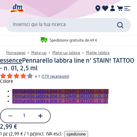
Inserisci qui la tua ricerca
Spedizione gratuita da 49 €
Homepage
Make-up
Make-up labbra
Matite labbra
essence
Pennarello labbra line n' STAIN! TATTOO
- n. 01, 2,5 ml
4.1
(
179 recensioni
)
Colore
Pennarello labbra line n' STAIN! TATTOO - n. 02
Pennarello labbra line n' STAIN! TATTOO - n. 03
Pennarello labbra line n' STAIN! TATTOO - n. 01
2,99 €
1 pz (2,99 € / 1 pz)
incl. IVA escl.
spedizione