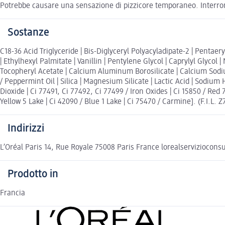
Potrebbe causare una sensazione di pizzicore temporaneo. Interromp
Sostanze
C18-36 Acid Triglyceride | Bis-Diglyceryl Polyacyladipate-2 | Pentaeryt
| Ethylhexyl Palmitate | Vanillin | Pentylene Glycol | Caprylyl Glycol 
Tocopheryl Acetate | Calcium Aluminum Borosilicate | Calcium Sodium
/ Peppermint Oil | Silica | Magnesium Silicate | Lactic Acid | Sodi
Dioxide | Ci 77491, Ci 77492, Ci 77499 / Iron Oxides | Ci 15850 / Red 7
Yellow 5 Lake | Ci 42090 / Blue 1 Lake | Ci 75470 / Carmine]. (F.I.L. 
Indirizzi
L’Oréal Paris 14, Rue Royale 75008 Paris France lorealserviziocon
Prodotto in
Francia