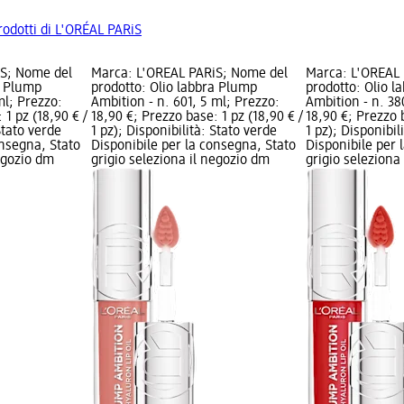
prodotti di L'ORÉAL PARiS
iS; Nome del
Marca: L'ORÉAL PARiS; Nome del
Marca: L'ORÉAL
a Plump
prodotto: Olio labbra Plump
prodotto: Olio 
ml; Prezzo:
Ambition - n. 601, 5 ml; Prezzo:
Ambition - n. 38
 1 pz (18,90 € /
18,90 €; Prezzo base: 1 pz (18,90 € /
18,90 €; Prezzo b
Stato verde
1 pz); Disponibilità: Stato verde
1 pz); Disponibil
onsegna, Stato
Disponibile per la consegna, Stato
Disponibile per 
negozio dm
grigio seleziona il negozio dm
grigio seleziona