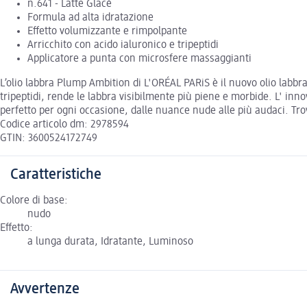
n.641 - Latte Glacé
Formula ad alta idratazione
Effetto volumizzante e rimpolpante
Arricchito con acido ialuronico e tripeptidi
Applicatore a punta con microsfere massaggianti
L’olio labbra Plump Ambition di L'ORÉAL PARiS è il nuovo olio labbra
tripeptidi, rende le labbra visibilmente più piene e morbide. L' inn
perfetto per ogni occasione, dalle nuance nude alle più audaci. Trova 
Codice articolo dm: 2978594
GTIN: 3600524172749
Caratteristiche
Colore di base:
nudo
Effetto:
a lunga durata, Idratante, Luminoso
Avvertenze