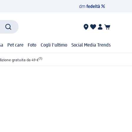
sa
Pet care
Foto
Cogli l'ultimo
Social Media Trends
(1)
izione gratuita da 49 €