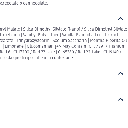
screpolate o danneggiate.
aryl Malate | Silica Dimethyl Silylate [Nano] / Silica Dimethyl Silylate
ibehenin | Vanillyl Butyl Ether | Vanilla Planifolia Fruit Extract |
earate | Trihydroxystearin | Sodium Saccharin | Mentha Piperita Oil
de-1 | Limonene | Glucomannan [+/- May Contain: Ci 77891 / Titanium
 Red 6 | Ci 17200 / Red 33 Lake | Ci 45380 / Red 22 Lake | Ci 19140 /
ire da quelli riportati sulla confezione.