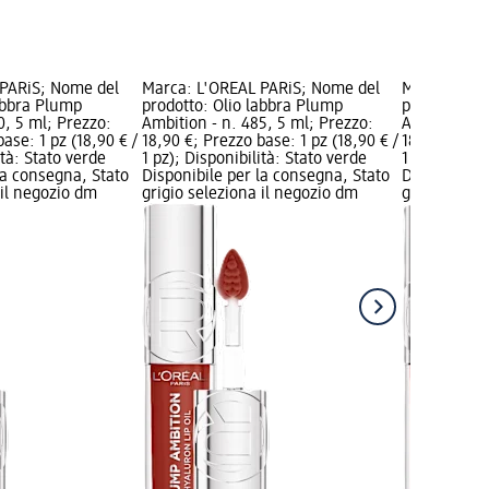
 PARiS; Nome del
Marca: L'ORÉAL PARiS; Nome del
Marca: L'OR
labbra Plump
prodotto: Olio labbra Plump
prodotto: O
0, 5 ml; Prezzo:
Ambition - n. 485, 5 ml; Prezzo:
Ambition - n
ase: 1 pz (18,90 € /
18,90 €; Prezzo base: 1 pz (18,90 € /
18,90 €; Pre
ità: Stato verde
1 pz); Disponibilità: Stato verde
1 pz); Dispo
la consegna, Stato
Disponibile per la consegna, Stato
Disponibile
 il negozio dm
grigio seleziona il negozio dm
grigio selez