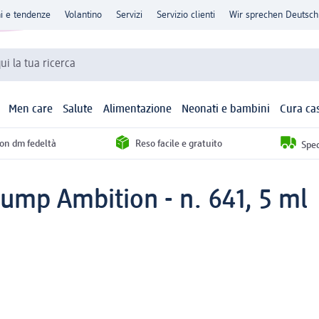
ni e tendenze
Volantino
Servizi
Servizio clienti
Wir sprechen Deutsch
qui la tua ricerca
Men care
Salute
Alimentazione
Neonati e bambini
Cura ca
con dm fedeltà
Reso facile e gratuito
Sped
lump Ambition - n. 641, 5 ml