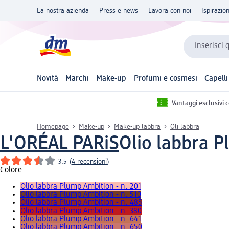
La nostra azienda
Press e news
Lavora con noi
Ispirazio
Inserisci 
Novità
Marchi
Make-up
Profumi e cosmesi
Capelli
Vantaggi esclusivi 
Homepage
Make-up
Make-up labbra
Oli labbra
L'ORÉAL PARiS
Olio labbra P
3.5
(
4 recensioni
)
Colore
Olio labbra Plump Ambition - n. 201
Olio labbra Plump Ambition - n. 510
Olio labbra Plump Ambition - n. 485
Olio labbra Plump Ambition - n. 380
Olio labbra Plump Ambition - n. 641
Olio labbra Plump Ambition - n. 650