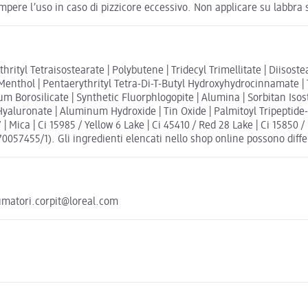
ere l’uso in caso di pizzicore eccessivo. Non applicare su labbra 
hrityl Tetraisostearate | Polybutene | Tridecyl Trimellitate | Diisoste
| Menthol | Pentaerythrityl Tetra-Di-T-Butyl Hydroxyhydrocinnamate | Tr
 Borosilicate | Synthetic Fluorphlogopite | Alumina | Sorbitan Isost
um Hyaluronate | Aluminum Hydroxide | Tin Oxide | Palmitoyl Tripepti
 | Mica | Ci 15985 / Yellow 6 Lake | Ci 45410 / Red 28 Lake | Ci 15850 /
Z70057455/1). Gli ingredienti elencati nello shop online possono differ
sumatori.corpit@loreal.com