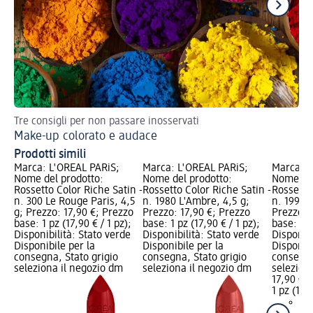
Tre consigli per non passare inosservati
Tr
Make-up colorato e audace
Tr
Prodotti simili
Marca: L'ORÉAL PARiS;
Marca: L'ORÉAL PARiS;
Marca: L
Nome del prodotto:
Nome del prodotto:
Nome del
Rossetto Color Riche Satin -
Rossetto Color Riche Satin -
Rossetto 
n. 300 Le Rouge Paris, 4,5
n. 1980 L'Ambre, 4,5 g;
n. 1990 
g; Prezzo: 17,90 €; Prezzo
Prezzo: 17,90 €; Prezzo
Prezzo: 
base: 1 pz (17,90 € / 1 pz);
base: 1 pz (17,90 € / 1 pz);
base: 1 p
Disponibilità: Stato verde
Disponibilità: Stato verde
Disponibi
Disponibile per la
Disponibile per la
Disponibi
consegna, Stato grigio
consegna, Stato grigio
consegna
seleziona il negozio dm
seleziona il negozio dm
selezion
17,90 €
1 pz (17,9