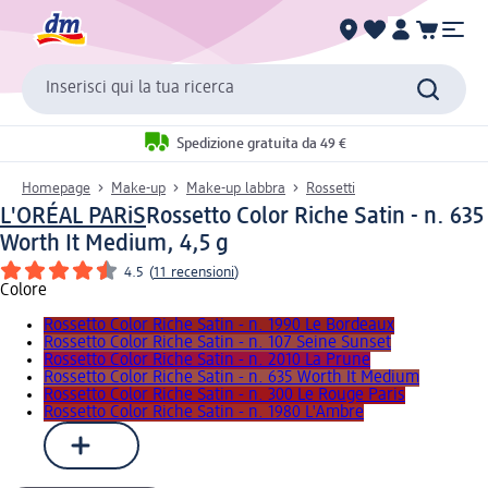
Inserisci qui la tua ricerca
Spedizione gratuita da 49 €
Homepage
Make-up
Make-up labbra
Rossetti
L'ORÉAL PARiS
Rossetto Color Riche Satin - n. 635
Worth It Medium, 4,5 g
4.5
(
11 recensioni
)
Colore
Rossetto Color Riche Satin - n. 1990 Le Bordeaux
Rossetto Color Riche Satin - n. 107 Seine Sunset
Rossetto Color Riche Satin - n. 2010 La Prune
Rossetto Color Riche Satin - n. 635 Worth It Medium
Rossetto Color Riche Satin - n. 300 Le Rouge Paris
Rossetto Color Riche Satin - n. 1980 L'Ambre