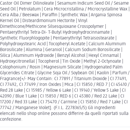
Castor Oil Dimer Dilinoleate | Sesamum Indicum Seed Oil / Sesame
Seed Oil | Petrolatum | Cera Microcristallina / Microcrystalline Wax |
Cera Alba / Beeswax | Paraffin | Synthetic Wax | Argania Spinosa
Kernel Oil | Disteardimonium Hectorite | Vinyl
Dimethicone/Methicone Silsesquioxane Crosspolymer |
Pentaerythrityl Tetra-Di- T-Butyl Hydroxyhydrocinnamate |
Synthetic Fluorphlogopite | Pentaerythrityl Tetraisostearate |
Polyhydroxystearic Acid | Tocopheryl Acetate | Calcium Aluminum
Borosilicate | Alumina | Geraniol | Calcium Sodium Borosilicate |
Silica | Aluminum Hydroxide | Benzyl Alcohol | Hexyl Cinnamal |
Hydroxycitronellal | Tocopherol | Tin Oxide | Methyl 2-Octynoate |
Colophonium / Rosin | Magnesium Silicate | Hydrogenated Palm
Glycerides Citrate | Glycine Soja Oil / Soybean Oil | Kaolin | Parfum /
Fragrance[+/- May Contain: CI 77891 / Titanium Dioxide | CI 77491,
CI 77492, CI 77499 / Iron Oxides | Mica | CI 15850 / RED 7 | CI 45410 /
Red 28 Lake | CI 15985 / Yellow 6 Lake | CI 19140 / Yellow 5 Lake | CI
42090 / Blue 1 Lake | CI 15850 / RED 6 | CI 45380 / Red 22 Lake | CI
17200 / Red 33 Lake | CI 75470 / Carmine | CI 15850 / Red 7 Lake | CI
77742 / Manganese Violet]. (F.I.L. Z278365/5) Gli ingredienti
elencati nello shop online possono differire da quelli riportati sulla
confezione.