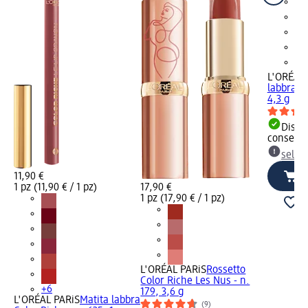
L'ORÉAL 
labbra Co
4,3 g
Dispon
consegn
selez
11,90 €
1 pz (11,90 € / 1 pz)
17,90 €
1 pz (17,90 € / 1 pz)
L'ORÉAL PARiS
Rossetto
Color Riche Les Nus - n.
+6
179, 3,6 g
L'ORÉAL PARiS
Matita labbra
(9)