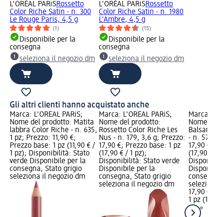
L'ORÉAL PARiS
Rossetto
L'ORÉAL PARiS
Rossetto
Color Riche Satin - n. 300
Color Riche Satin - n. 1980
Le Rouge Paris, 4,5 g
L'Ambre, 4,5 g
(1)
(15)
Disponibile per la
Disponibile per la
consegna
consegna
seleziona il negozio dm
seleziona il negozio dm
Gli altri clienti hanno acquistato anche
Marca: L'ORÉAL PARiS;
Marca: L'ORÉAL PARiS;
Marca: L
Nome del prodotto: Matita
Nome del prodotto:
Nome del
labbra Color Riche - n. 635,
Rossetto Color Riche Les
Balsamo 
1 pz; Prezzo: 11,90 €;
Nus - n. 179, 3,6 g; Prezzo:
- n. 570,
Prezzo base: 1 pz (11,90 € /
17,90 €; Prezzo base: 1 pz
17,90 €; 
1 pz); Disponibilità: Stato
(17,90 € / 1 pz);
(17,90 € /
verde Disponibile per la
Disponibilità: Stato verde
Disponibi
consegna, Stato grigio
Disponibile per la
Disponibi
seleziona il negozio dm
consegna, Stato grigio
consegna
seleziona il negozio dm
selezion
17,90 €
1 pz (17,9