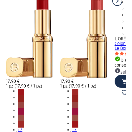
+7
L'ORÉAL 
Color Ric
Le Borde
Dispon
consegn
selez
17,90 €
17,90 €
1 pz (17,90 € / 1 pz)
1 pz (17,90 € / 1 pz)
+7
+7