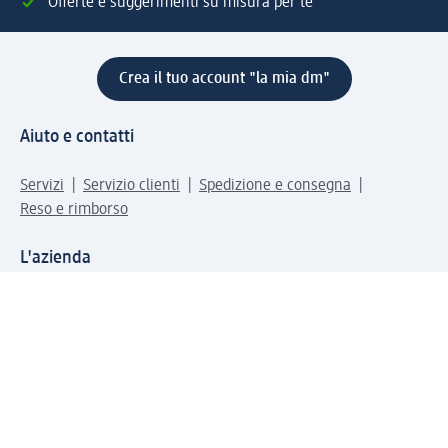
Offerte e suggerimenti su misura per te
Crea il tuo account "la mia dm"
Aiuto e contatti
Servizi
Servizio clienti
Spedizione e consegna
Reso e rimborso
L'azienda
La nostra azienda
Corporate Responsibility
Lavora con noi
Press e news
Espansione
Un mondo di prodotti
Il mondo dm