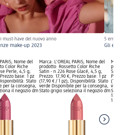
 i must-have del nuovo anno
5 errori e 5 sol
nze make-up 2023
Gli errori ma
 PARiS; Nome del
Marca: L'ORÉAL PARiS; Nome del
Marca: L'OR
to Color Riche
prodotto: Rossetto Color Riche
prodotto: R
se Perle, 4,5 g;
Satin - n.226 Rose Glacé, 4,5 g;
Satin - n. 3
 Prezzo base: 1 pz
Prezzo: 17,90 €; Prezzo base: 1 pz
Prezzo: 17,9
Disponibilità: Stato
(17,90 € / 1 pz); Disponibilità: Stato
(17,90 € / 1 
e per la consegna,
verde Disponibile per la consegna,
verde Dispo
eziona il negozio dm
Stato grigio seleziona il negozio dm
Stato grigio
17,90 €
1 pz (17,90 €