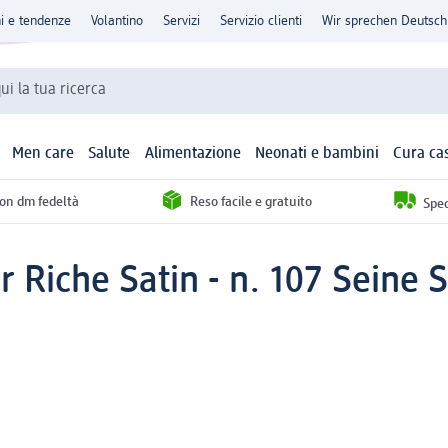
ni e tendenze
Volantino
Servizi
Servizio clienti
Wir sprechen Deutsch
qui la tua ricerca
Men care
Salute
Alimentazione
Neonati e bambini
Cura ca
con dm fedeltà
Reso facile e gratuito
Sped
r Riche Satin - n. 107 Seine 