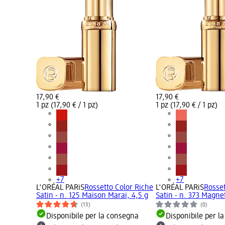
17,90 €
17,90 €
1 pz (17,90 € / 1 pz)
1 pz (17,90 € / 1 pz)
+7
+7
L'ORÉAL PARiS
Rossetto Color Riche
L'ORÉAL PARiS
Rosset
Satin - n. 125 Maison Marai, 4,5 g
Satin - n. 373 Magnet
(13)
(0)
Disponibile per la consegna
Disponibile per l