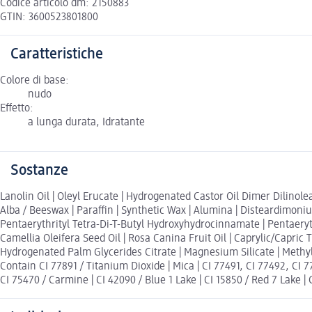
Codice articolo dm: 2150883
GTIN: 3600523801800
Caratteristiche
Colore di base:
nudo
Effetto:
a lunga durata, Idratante
Sostanze
Lanolin Oil | Oleyl Erucate | Hydrogenated Castor Oil Dimer Dilinole
Alba / Beeswax | Paraffin | Synthetic Wax | Alumina | Disteardimon
Pentaerythrityl Tetra-Di-T-Butyl Hydroxyhydrocinnamate | Pentaeryth
Camellia Oleifera Seed Oil | Rosa Canina Fruit Oil | Caprylic/Capric T
Hydrogenated Palm Glycerides Citrate | Magnesium Silicate | Methyl-
Contain CI 77891 / Titanium Dioxide | Mica | CI 77491, CI 77492, CI 774
CI 75470 / Carmine | CI 42090 / Blue 1 Lake | CI 15850 / Red 7 Lake | 