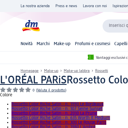
La nostra azienda
Press e news
Lavora con noi
Ispirazio
Inserisci 
Novità
Marchi
Make-up
Profumi e cosmesi
Capelli
Vantaggi esclusivi 
Homepage
Make-up
Make-up labbra
Rossetti
L'ORÉAL PARiS
Rossetto Colo
0
(
Valuta il prodotto
)
Colore
Rossetto Color Riche Satin - n. 1990 Le Bordeaux
Rossetto Color Riche Satin - n. 107 Seine Sunset
Rossetto Color Riche Satin - n. 2010 La Prune
Rossetto Color Riche Satin - n. 635 Worth It Medium
Rossetto Color Riche Satin - n. 300 Le Rouge Paris
Rossetto Color Riche Satin - n. 1980 L'Ambre