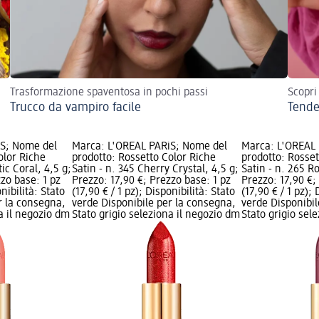
Trasformazione spaventosa in pochi passi
Scopri
Trucco da vampiro facile
Tende
iS; Nome del
Marca: L'ORÉAL PARiS; Nome del
Marca: L'ORÉAL
olor Riche
prodotto: Rossetto Color Riche
prodotto: Rosset
ic Coral, 4,5 g;
Satin - n. 345 Cherry Crystal, 4,5 g;
Satin - n. 265 Ro
zzo base: 1 pz
Prezzo: 17,90 €; Prezzo base: 1 pz
Prezzo: 17,90 €;
onibilità: Stato
(17,90 € / 1 pz); Disponibilità: Stato
(17,90 € / 1 pz); 
r la consegna,
verde Disponibile per la consegna,
verde Disponibil
na il negozio dm
Stato grigio seleziona il negozio dm
Stato grigio sel