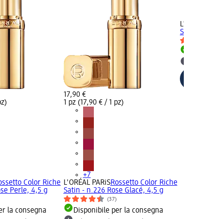
+7
L'ORÉAL PA
Satin - n. 3
Disponib
selezion
17,90 €
pz)
1 pz (17,90 € / 1 pz)
+7
ossetto Color Riche
L'ORÉAL PARiS
Rossetto Color Riche
ose Perle, 4,5 g
Satin - n.226 Rose Glacé, 4,5 g
)
(37)
er la consegna
Disponibile per la consegna