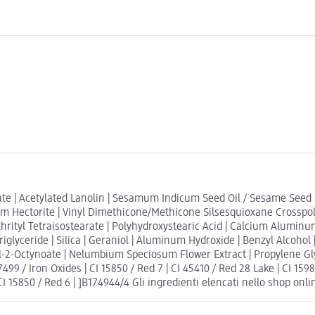
ate | Acetylated Lanolin | Sesamum Indicum Seed Oil / Sesame Seed Oi
ium Hectorite | Vinyl Dimethicone/Methicone Silsesquioxane Crosspol
rityl Tetraisostearate | Polyhydroxystearic Acid | Calcium Aluminum 
riglyceride | Silica | Geraniol | Aluminum Hydroxide | Benzyl Alcohol |
2-Octynoate | Nelumbium Speciosum Flower Extract | Propylene Glycol
99 / Iron Oxides | CI 15850 / Red 7 | CI 45410 / Red 28 Lake | CI 15985
CI 15850 / Red 6 | ]B174944/4 Gli ingredienti elencati nello shop onli