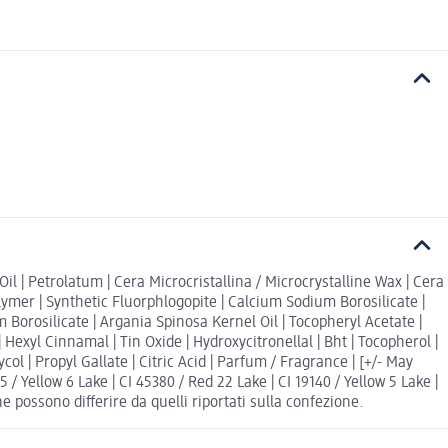
l | Petrolatum | Cera Microcristallina / Microcrystalline Wax | Cera
ymer | Synthetic Fluorphlogopite | Calcium Sodium Borosilicate |
Borosilicate | Argania Spinosa Kernel Oil | Tocopheryl Acetate |
 Hexyl Cinnamal | Tin Oxide | Hydroxycitronellal | Bht | Tocopherol |
 | Propyl Gallate | Citric Acid | Parfum / Fragrance | [+/- May
 / Yellow 6 Lake | CI 45380 / Red 22 Lake | CI 19140 / Yellow 5 Lake |
ne possono differire da quelli riportati sulla confezione.