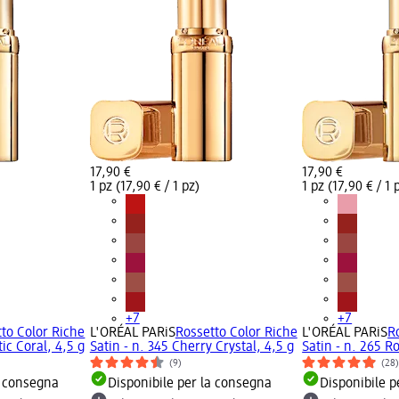
17,90 €
17,90 €
1 pz (17,90 € / 1 pz)
1 pz (17,90 € / 1 
+7
+7
to Color Riche
L'ORÉAL PARiS
Rossetto Color Riche
L'ORÉAL PARiS
R
ic Coral, 4,5 g
Satin - n. 345 Cherry Crystal, 4,5 g
Satin - n. 265 R
(9)
(28
a consegna
Disponibile per la consegna
Disponibile p