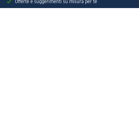
Offerte e suggerimenti su misura per te
Crea il tuo account "la mia dm"
Aiuto e contatti
Servizi
Servizio clienti
Spedizione e consegna
Reso e rimborso
L'azienda
La nostra azienda
Corporate Responsibility
Lavora con noi
Press e news
Espansione
Un mondo di prodotti
Il mondo dm