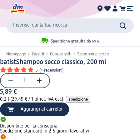
Inserisci qui la tua ricerca
Spedizione gratuita da 49 €
Homepage
Capelli
Cura capelli
Shampoo a secco
batist
Shampoo secco classico, 200 ml
5
(
4 recensioni
)
5,89 €
0,2 l (29,45 € / 1 l)
incl. IVA escl.
spedizione
Aggiungi al carrello
Disponibile per la consegna
Spedizione standard in 2-5 giorni lavorativi