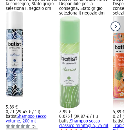
la consegna, Stato grigio
Disponibile per la
Disponibi
seleziona il negozio dm
consegna, Stato grigio
consegna
seleziona il negozio dm
selezion
5,89 €
0,2 l (29,45 € / 1 l)
2,99 €
5,89 €
batist
Shampoo secco
0,075 l (39,87 € / 1 l)
0,2 l (29,
volume, 200 ml
batist
Shampoo secco
batist
Sh
classico minitaglia, 75 ml
Tropical 
(0)