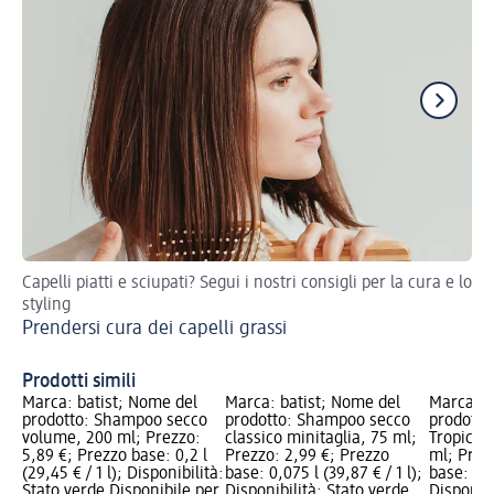
Capelli piatti e sciupati? Segui i nostri consigli per la cura e lo
Pro
styling
un
Prendersi cura dei capelli grassi
Cu
tu
Prodotti simili
Marca: batist; Nome del
Marca: batist; Nome del
Marca: b
prodotto: Shampoo secco
prodotto: Shampoo secco
prodotto
volume, 200 ml; Prezzo:
classico minitaglia, 75 ml;
Tropical 
5,89 €; Prezzo base: 0,2 l
Prezzo: 2,99 €; Prezzo
ml; Prez
(29,45 € / 1 l); Disponibilità:
base: 0,075 l (39,87 € / 1 l);
base: 0,2 
Stato verde Disponibile per
Disponibilità: Stato verde
Disponibi