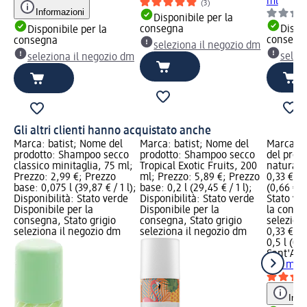
ml
(3)
Informazioni
Disponibile per la
consegna
Dispon
Disponibile per la
consegn
consegna
seleziona il negozio dm
selez
seleziona il negozio dm
Gli altri clienti hanno acquistato anche
Marca: batist; Nome del
Marca: batist; Nome del
Marca: 
prodotto: Shampoo secco
prodotto: Shampoo secco
del prod
classico minitaglia, 75 ml;
Tropical Exotic Fruits, 200
naturale
Prezzo: 2,99 €; Prezzo
ml; Prezzo: 5,89 €; Prezzo
0,33 €; P
base: 0,075 l (39,87 € / 1 l);
base: 0,2 l (29,45 € / 1 l);
(0,66 € / 
Disponibilità: Stato verde
Disponibilità: Stato verde
Stato ve
Disponibile per la
Disponibile per la
la conse
consegna, Stato grigio
consegna, Stato grigio
selezion
seleziona il negozio dm
seleziona il negozio dm
0,33 €
0,5 l (0,6
Sant'An
500 ml
Info