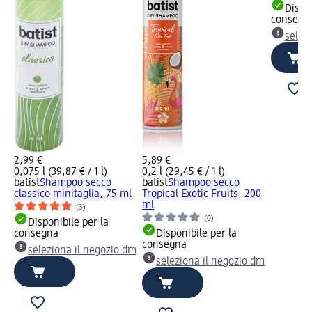
Dispon
consegn
selez
2,99 €
5,89 €
0,075 l (39,87 € / 1 l)
0,2 l (29,45 € / 1 l)
batist
Shampoo secco
batist
Shampoo secco
classico minitaglia, 75 ml
Tropical Exotic Fruits, 200
ml
(3)
(0)
Disponibile per la
consegna
Disponibile per la
consegna
seleziona il negozio dm
seleziona il negozio dm