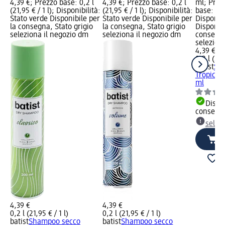
4,39 €; Prezzo base: 0,2 l
4,39 €; Prezzo base: 0,2 l
ml; Prez
(21,95 € / 1 l); Disponibilità:
(21,95 € / 1 l); Disponibilità:
base: 0,2 
Stato verde Disponibile per
Stato verde Disponibile per
Disponibi
la consegna, Stato grigio
la consegna, Stato grigio
Disponibi
seleziona il negozio dm
seleziona il negozio dm
consegna
selezion
4,39 €
0,2 l (21,
batist
Sh
Tropical 
ml
Dispon
consegn
selez
4,39 €
4,39 €
0,2 l (21,95 € / 1 l)
0,2 l (21,95 € / 1 l)
batist
Shampoo secco
batist
Shampoo secco