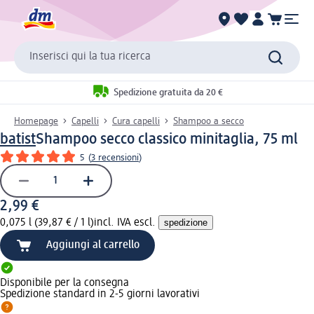
Inserisci qui la tua ricerca
Spedizione gratuita da 20 €
Homepage
Capelli
Cura capelli
Shampoo a secco
batist
Shampoo secco classico minitaglia, 75 ml
5
(
3 recensioni
)
2,99 €
0,075 l (39,87 € / 1 l)
incl. IVA escl.
spedizione
Aggiungi al carrello
Disponibile per la consegna
Spedizione standard in 2-5 giorni lavorativi