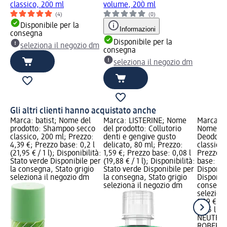
classico, 200 ml
volume, 200 ml
(4)
(0)
Disponibile per la
Informazioni
consegna
Disponibile per la
seleziona il negozio dm
consegna
seleziona il negozio dm
Gli altri clienti hanno acquistato anche
Marca: batist; Nome del
Marca: LISTERINE; Nome
Marca: 
prodotto: Shampoo secco
del prodotto: Collutorio
Nome del
classico, 200 ml; Prezzo:
denti e gengive gusto
Deodoran
4,39 €; Prezzo base: 0,2 l
delicato, 80 ml; Prezzo:
classico 
(21,95 € / 1 l); Disponibilità:
1,59 €; Prezzo base: 0,08 l
Prezzo: 
Stato verde Disponibile per
(19,88 € / 1 l); Disponibilità:
base: 0,05
la consegna, Stato grigio
Stato verde Disponibile per
Disponibi
seleziona il negozio dm
la consegna, Stato grigio
Disponibi
seleziona il negozio dm
consegna
selezion
1,99 €
0,05 l (39
NEUTRO
ROBERT