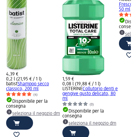
Fresco cl
50 ml
Dispon
consegn
selez
4,39 €
0,2 l (21,95 € / 1 l)
1,59 €
batist
Shampoo secco
0,08 l (19,88 € / 1 l)
classico, 200 ml
LISTERINE
Collutorio denti e
gengive gusto delicato, 80
(4)
ml
Disponibile per la
(0)
consegna
Disponibile per la
seleziona il negozio dm
consegna
seleziona il negozio dm