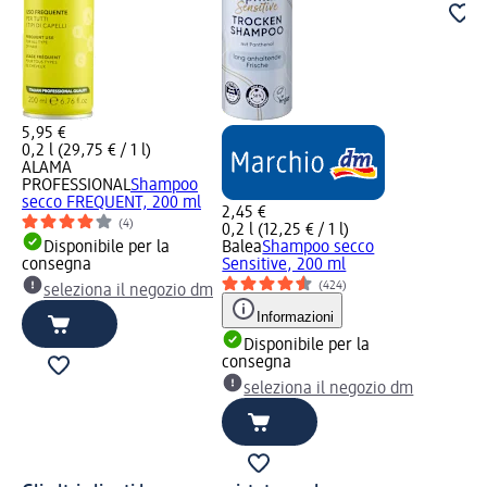
5,95 €
0,2 l (29,75 € / 1 l)
ALAMA
PROFESSIONAL
Shampoo
secco FREQUENT, 200 ml
2,45 €
(4)
0,2 l (12,25 € / 1 l)
Disponibile per la
Balea
Shampoo secco
consegna
Sensitive, 200 ml
(424)
seleziona il negozio dm
Informazioni
Disponibile per la
consegna
seleziona il negozio dm