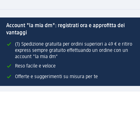
Account "la mia dm": registrati ora e approfitta dei
vantaggi
(1) Spedizione gratuita per ordini superiori a 49 € e ritiro
express sempre gratuito effettuando un ordine con un
account "la mia dm"
Reso facile e veloce
Offerte e suggerimenti su misura per te
Crea il tuo account "la mia dm"
Aiuto e contatti
Servizi
Servizio clienti
Spedizione e consegna