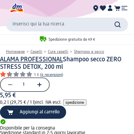
Inserisci qui la tua ricerca
Spedizione gratuita da 49 €
Homepage
Capelli
Cura capelli
Shampoo a secco
ALAMA PROFESSIONAL
Shampoo secco ZERO
STRESS DETOX, 200 ml
1.3
(
4 recensioni
)
5,95 €
0,2 l (29,75 € / 1 l)
incl. IVA escl.
spedizione
Aggiungi al carrello
Disponibile per la consegna
Spedizione standard in 2-5 giorni lavorativi