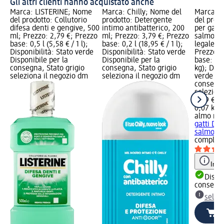
Gli altri clienti hanno acquistato anche
Marca: LISTERINE; Nome
Marca: Chilly; Nome del
Marca: 
del prodotto: Collutorio
prodotto: Detergente
del prod
difesa denti e gengive, 500
intimo antibatterico, 200
per gatti
ml; Prezzo: 2,79 €; Prezzo
ml; Prezzo: 3,79 €; Prezzo
salmone,
base: 0,5 l (5,58 € / 1 l);
base: 0,2 l (18,95 € / 1 l);
legale: 
Disponibilità: Stato verde
Disponibilità: Stato verde
Prezzo: 
Disponibile per la
Disponibile per la
base: 0,0
consegna, Stato grigio
consegna, Stato grigio
kg); Disp
seleziona il negozio dm
seleziona il negozio dm
verde Dis
consegna
selezion
0,69 €
0,07 kg (
almo na
gatti Dai
salmone,
complet
Info
Dispon
consegn
selez