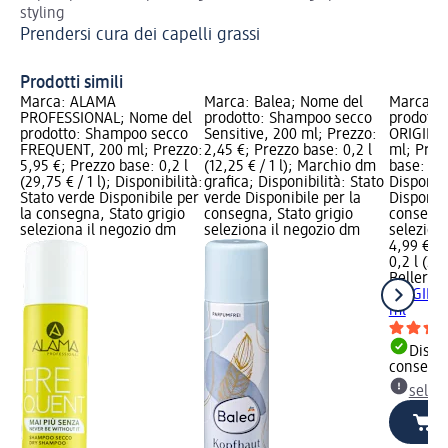
styling
un
Prendersi cura dei capelli grassi
Cu
tu
Prodotti simili
Marca: ALAMA
Marca: Balea; Nome del
Marca: B
PROFESSIONAL; Nome del
prodotto: Shampoo secco
prodotto
prodotto: Shampoo secco
Sensitive, 200 ml; Prezzo:
ORIGINAL
FREQUENT, 200 ml; Prezzo:
2,45 €; Prezzo base: 0,2 l
ml; Prez
5,95 €; Prezzo base: 0,2 l
(12,25 € / 1 l); Marchio dm
base: 0,2 
(29,75 € / 1 l); Disponibilità:
grafica; Disponibilità: Stato
Disponibi
Stato verde Disponibile per
verde Disponibile per la
Disponibi
la consegna, Stato grigio
consegna, Stato grigio
consegna
seleziona il negozio dm
seleziona il negozio dm
selezion
4,99 €
0,2 l (24,
Bellery
S
ORIGINAL
ml
Dispon
consegn
selez