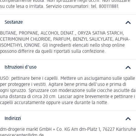
completamente vuota. Non spruzzare negli occhi. Non utilizzare
su cute lesa o irritata. Servizio consumatori: tel. 800111881.
Sostanze
BUTANE, PROPANE, ALCOHOL DENAT., ORYZA SATIVA STARCH,
CETRIMONIUM CHLORIDE, PARFUM, BENZYL SALICYLATE, ALPHA-
ISOMETHYL IONONE. Gli ingredienti elencati nello shop online
possono differire da quelli riportati sulla confezione.
Istruzioni d'uso
USO: pettinare bene i capelli. Mettere un asciugamano sulle spalle
per proteggere i vestiti. Agitare bene prima dell'uso e prima di
ogni spruzzo. Spruzzare con moderazione sulle ciocche asciutte da
una distanza di circa 20 cm. Lasciar agire brevemente e pettinare i
capelli accuratamente oppure usare durante la notte.
Indirizzi
dm-drogerie markt GmbH + Co. KG Am dm-Platz 1, 76227 Karlsruhe
servicecenter@dm.de