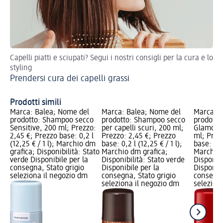
Capelli piatti e sciupati? Segui i nostri consigli per la cura e lo
Pro
styling
un
Prendersi cura dei capelli grassi
Cu
tu
Prodotti simili
Marca: Balea; Nome del
Marca: Balea; Nome del
Marca: B
prodotto: Shampoo secco
prodotto: Shampoo secco
prodotto
Sensitive, 200 ml; Prezzo:
per capelli scuri, 200 ml;
Glamoro
2,45 €; Prezzo base: 0,2 l
Prezzo: 2,45 €; Prezzo
ml; Prez
(12,25 € / 1 l); Marchio dm
base: 0,2 l (12,25 € / 1 l);
base: 0,2 
grafica; Disponibilità: Stato
Marchio dm grafica;
Marchio 
verde Disponibile per la
Disponibilità: Stato verde
Disponibi
consegna, Stato grigio
Disponibile per la
Disponibi
seleziona il negozio dm
consegna, Stato grigio
consegna
seleziona il negozio dm
selezion