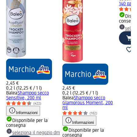
140 pz
Dispon
consegn
selez
2,45 €
0,2 l (12,25 € / 1 l)
2,45 €
Balea
Shampoo secco
0,2 l (12,25 € / 1 l)
Sensitive, 200 ml
Balea
Shampoo secco
Glamorous Moment, 200
(422)
ml
Informazioni
(102)
Disponibile per la
Informazioni
consegna
Disponibile per la
seleziona il negozio dm
consegna