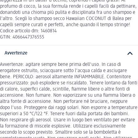
leggerezza in un batter d'occhio, coprendo i capelli grassi! Al
profumo di cocco, la sua formula rende i capelli facili da pettinare,
donandoti una chioma più pulita e disciplinata fra uno shampoo e
l'altro. Scegli lo shampoo secco Hawaiian COCONUT di Balea per
capelli sempre curati e perfetti, anche quando il tempo stringe!
Codice articolo dm: 1460814
GTIN: 4066447376555
Avvertenze
Avvertenze: agitare sempre bene prima dell'uso. In caso di
erogatore ostruito, sciacquare sotto l'acqua calda e asciugare
bene. PERICOLO: aerosol altamente INFIAMMABILE. Contenitore
pressurizzato: può esplodere se riscaldato. Tenere lontano da fonti
di calore, superfici calde, scintille, fiamme libere o altre fonti di
accensione. Non fumare. Non vaporizzare su una fiamma libera o
altra fonte di accensione. Non perforare né bruciare, neppure
dopo l'uso. Proteggere dai raggi solari. Non esporre a temperature
superiori a 50 °C/122 °F. Tenere fuori dalla portata dei bambini.
Non respirare gli aerosol. Usare in luogo ben ventilato per evitare
la formazione di miscele esplosive. Utilizzare esclusivamente
secondo lo scopo previsto. Smaltire solo se la bomboletta è