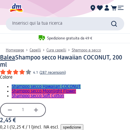
Inserisci qui la tua ricerca
Spedizione gratuita da 49 €
Homepage
Capelli
Cura capelli
Shampoo a secco
Balea
Shampoo secco Hawaiian COCONUT, 200
ml
4.1
(
287 recensioni
)
Colore
Shampoo secco Hawaiian COCONUT
Shampoo secco Moonlight Flower
Shampoo secco Soft Cotton
2,45 €
0,2 l (12,25 € / 1 l)
incl. IVA escl.
spedizione