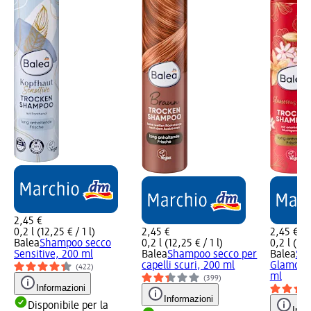
2,45 €
0,2 l (12,25 € / 1 l)
2,45 €
2,45 €
Balea
Shampoo secco
0,2 l (12,25 € / 1 l)
0,2 l (12,
Sensitive, 200 ml
Balea
Shampoo secco per
Balea
Sh
capelli scuri, 200 ml
Glamoro
(422)
ml
(399)
Informazioni
Informazioni
Disponibile per la
Info