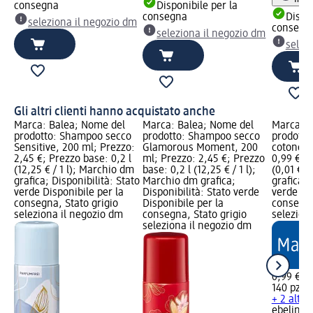
consegna
Disponibile per la
consegna
Dispon
seleziona il negozio dm
consegn
seleziona il negozio dm
selez
Gli altri clienti hanno acquistato anche
Marca: Balea; Nome del
Marca: Balea; Nome del
Marca: e
prodotto: Shampoo secco
prodotto: Shampoo secco
prodotto:
Sensitive, 200 ml; Prezzo:
Glamorous Moment, 200
cotone, 
2,45 €; Prezzo base: 0,2 l
ml; Prezzo: 2,45 €; Prezzo
0,99 €; 
(12,25 € / 1 l); Marchio dm
base: 0,2 l (12,25 € / 1 l);
(0,01 € /
grafica; Disponibilità: Stato
Marchio dm grafica;
grafica; 
verde Disponibile per la
Disponibilità: Stato verde
verde Dis
consegna, Stato grigio
Disponibile per la
consegna
seleziona il negozio dm
consegna, Stato grigio
selezion
seleziona il negozio dm
0,99 €
140 pz (0
+ 2 altre
ebelin
Di