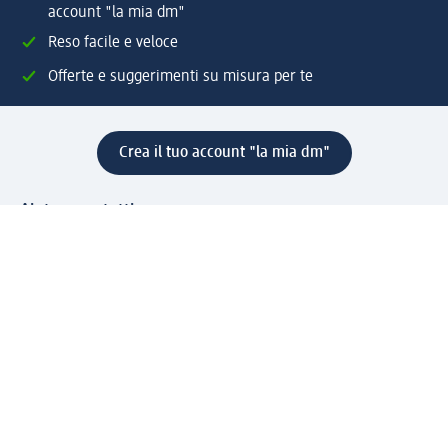
account "la mia dm"
Reso facile e veloce
Offerte e suggerimenti su misura per te
Crea il tuo account "la mia dm"
Aiuto e contatti
Servizi
Servizio clienti
Spedizione e consegna
Reso e rimborso
L'azienda
La nostra azienda
Corporate Responsibility
Lavora con noi
Press e news
Espansione
Un mondo di prodotti