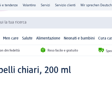
ni e tendenze
Volantino
Servizi
Servizio clienti
Wir sprechen Deutsch
qui la tua ricerca
Men care
Salute
Alimentazione
Neonati e bambini
Cura ca
con dm fedeltà
Reso facile e gratuito
Sped
lli chiari, 200 ml