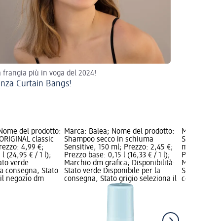
a frangia più in voga del 2024!
nza Curtain Bangs!
 Nome del prodotto:
Marca: Balea; Nome del prodotto:
Marca: Bale
ORIGINAL classic
Shampoo secco in schiuma
Shampoo sec
rezzo: 4,99 €;
Sensitive, 150 ml; Prezzo: 2,45 €;
minitaglia, 
l (24,95 € / 1 l);
Prezzo base: 0,15 l (16,33 € / 1 l);
Prezzo base: 
tato verde
Marchio dm grafica; Disponibilità:
Marchio dm g
la consegna, Stato
Stato verde Disponibile per la
Stato verde 
 il negozio dm
consegna, Stato grigio seleziona il
consegna, St