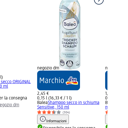
negozio dm
negozio dm
l)
secco ORIGINAL
00 ml
2,45 €
1,29 €
er la consegna
0,15 l (16,33 € / 1 l)
0,1 l (12,90 €
Balea
Shampoo secco in schiuma
Balea
Shamp
negozio dm
Sensitive, 150 ml
minitaglia, 
(304)
Informazioni
Informaz