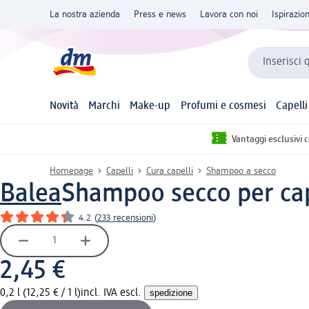
La nostra azienda
Press e news
Lavora con noi
Ispirazio
Inserisci 
Novità
Marchi
Make-up
Profumi e cosmesi
Capelli
Vantaggi esclusivi 
Homepage
Capelli
Cura capelli
Shampoo a secco
Balea
Shampoo secco per cape
4.2
(
233 recensioni
)
2,45 €
0,2 l (12,25 € / 1 l)
incl. IVA escl.
spedizione