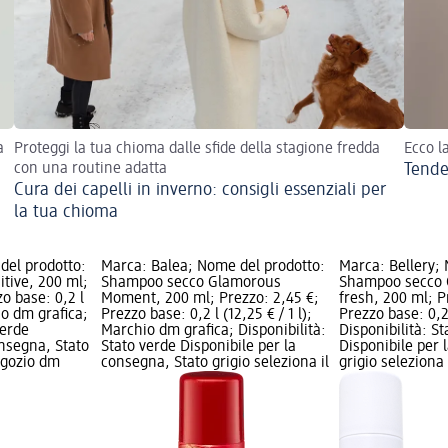
a
Proteggi la tua chioma dalle sfide della stagione fredda
Ecco l
con una routine adatta
Tende
Cura dei capelli in inverno: consigli essenziali per
la tua chioma
del prodotto:
Marca: Balea; Nome del prodotto:
Marca: Bellery;
tive, 200 ml;
Shampoo secco Glamorous
Shampoo secco 
o base: 0,2 l
Moment, 200 ml; Prezzo: 2,45 €;
fresh, 200 ml; P
hio dm grafica;
Prezzo base: 0,2 l (12,25 € / 1 l);
Prezzo base: 0,2 
verde
Marchio dm grafica; Disponibilità:
Disponibilità: S
onsegna, Stato
Stato verde Disponibile per la
Disponibile per 
negozio dm
consegna, Stato grigio seleziona il
grigio seleziona