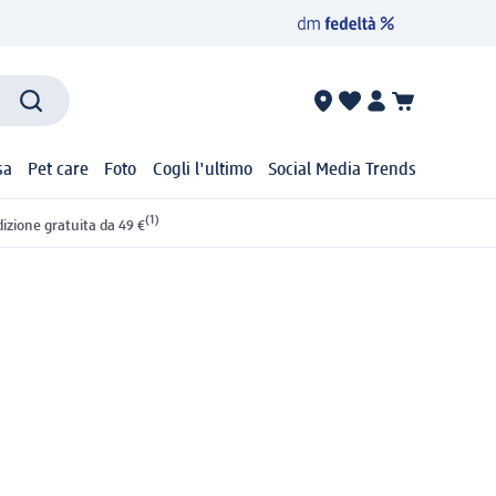
sa
Pet care
Foto
Cogli l'ultimo
Social Media Trends
(1)
izione gratuita da 49 €