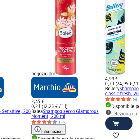
negozio dm
4,99 €
0,2 l (24,95 € / 1 
Bellery
Shampoo 
classic fresh, 2
(4)
2,45 €
0,2 l (12,25 € / 1 l)
Disponibile p
Sensitive, 200
Balea
Shampoo secco Glamorous
seleziona il 
Moment, 200 ml
(102)
Informazioni