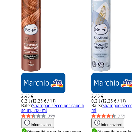
2,45 €
2,45 €
0,2 l (12,25 € / 1 l)
0,2 l (12,25 € / 1 l)
Balea
Shampoo secco per capelli
Balea
Shampoo secco 
scuri, 200 ml
ml
(399)
(422)
Informazioni
Informazioni