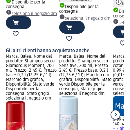
Disponibile per la
Info
consegna
Disponibile per la
consegna
Dispon
seleziona il negozio dm
consegn
seleziona il negozio dm
selez
Gli altri clienti hanno acquistato anche
Marca: Balea; Nome del
Marca: Balea; Nome del
Marca: e
prodotto: Shampoo secco
prodotto: Shampoo secco
prodotto:
Glamorous Moment, 200
Sensitive, 200 ml; Prezzo:
cotone, 
ml; Prezzo: 2,45 €; Prezzo
2,45 €; Prezzo base: 0,2 l
0,99 €; 
base: 0,2 l (12,25 € / 1 l);
(12,25 € / 1 l); Marchio dm
(0,01 € /
Marchio dm grafica;
grafica; Disponibilità: Stato
grafica; 
Disponibilità: Stato verde
verde Disponibile per la
verde Dis
Disponibile per la
consegna, Stato grigio
consegna
consegna, Stato grigio
seleziona il negozio dm
selezion
seleziona il negozio dm
0,99 €
140 pz (0
+ 2 altre