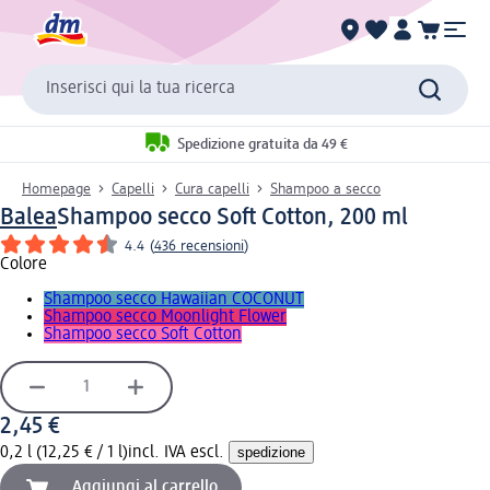
Inserisci qui la tua ricerca
Spedizione gratuita da 49 €
Homepage
Capelli
Cura capelli
Shampoo a secco
Balea
Shampoo secco Soft Cotton, 200 ml
4.4
(
436 recensioni
)
Colore
Shampoo secco Hawaiian COCONUT
Shampoo secco Moonlight Flower
Shampoo secco Soft Cotton
2,45 €
0,2 l (12,25 € / 1 l)
incl. IVA escl.
spedizione
Aggiungi al carrello