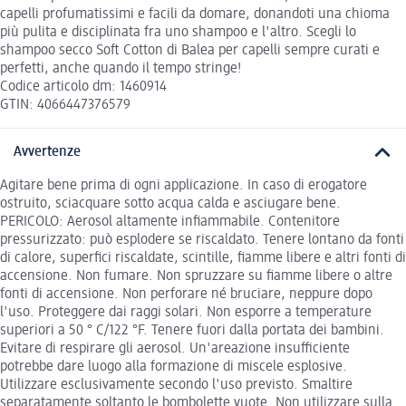
capelli profumatissimi e facili da domare, donandoti una chioma
più pulita e disciplinata fra uno shampoo e l'altro. Scegli lo
shampoo secco Soft Cotton di Balea per capelli sempre curati e
perfetti, anche quando il tempo stringe!
Codice articolo dm: 1460914
GTIN: 4066447376579
Avvertenze
Agitare bene prima di ogni applicazione. In caso di erogatore
ostruito, sciacquare sotto acqua calda e asciugare bene.
PERICOLO: Aerosol altamente infiammabile. Contenitore
pressurizzato: può esplodere se riscaldato. Tenere lontano da fonti
di calore, superfici riscaldate, scintille, fiamme libere e altri fonti di
accensione. Non fumare. Non spruzzare su fiamme libere o altre
fonti di accensione. Non perforare né bruciare, neppure dopo
l'uso. Proteggere dai raggi solari. Non esporre a temperature
superiori a 50 ° C/122 °F. Tenere fuori dalla portata dei bambini.
Evitare di respirare gli aerosol. Un'areazione insufficiente
potrebbe dare luogo alla formazione di miscele esplosive.
Utilizzare esclusivamente secondo l'uso previsto. Smaltire
separatamente soltanto le bombolette vuote. Non utilizzare sulla