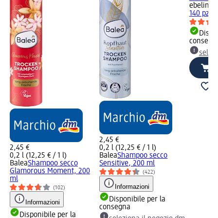
ebelin
Di
140 pz
Dispon
consegn
selez
2,45 €
2,45 €
0,2 l (12,25 € / 1 l)
0,2 l (12,25 € / 1 l)
Balea
Shampoo secco
Balea
Shampoo secco
Sensitive, 200 ml
Glamorous Moment, 200
(422)
ml
Informazioni
(102)
Disponibile per la
Informazioni
consegna
Disponibile per la