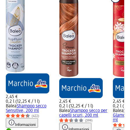
2,45 €
0,2 l (12,25 € / 1 l)
2,45 €
2,45 €
Balea
Shampoo secco
0,2 l (12,25 € / 1 l)
0,2 l (12,
Sensitive, 200 ml
Balea
Shampoo secco per
Balea
Sh
capelli scuri, 200 ml
Glamoro
(422)
ml
(399)
Informazioni
Informazioni