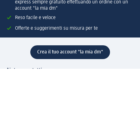
express sempre gratuito effettuando un ordine con un
account "la mia dm"
Reso facile e veloce
Offerte e suggerimenti su misura per te
Crea il tuo account "la mia dm"
Aiuto e contatti
Servizi
Servizio clienti
Spedizione e consegna
Reso e rimborso
L'azienda
La nostra azienda
Corporate Responsibility
Lavora con noi
Press e news
Espansione
Un mondo di prodotti