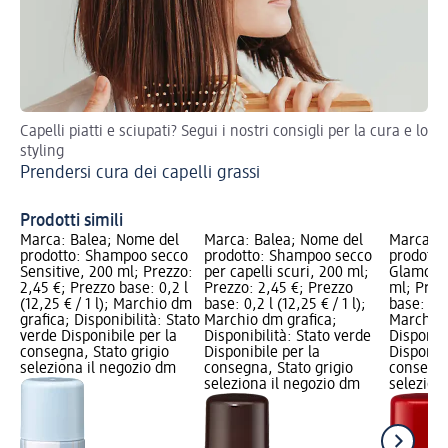
Capelli piatti e sciupati? Segui i nostri consigli per la cura e lo
Pro
styling
un
Prendersi cura dei capelli grassi
Cu
tu
Prodotti simili
Marca: Balea; Nome del
Marca: Balea; Nome del
Marca: B
prodotto: Shampoo secco
prodotto: Shampoo secco
prodotto
Sensitive, 200 ml; Prezzo:
per capelli scuri, 200 ml;
Glamoro
2,45 €; Prezzo base: 0,2 l
Prezzo: 2,45 €; Prezzo
ml; Prez
(12,25 € / 1 l); Marchio dm
base: 0,2 l (12,25 € / 1 l);
base: 0,2 
grafica; Disponibilità: Stato
Marchio dm grafica;
Marchio 
verde Disponibile per la
Disponibilità: Stato verde
Disponibi
consegna, Stato grigio
Disponibile per la
Disponibi
seleziona il negozio dm
consegna, Stato grigio
consegna
seleziona il negozio dm
selezion