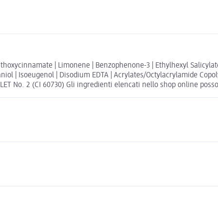
thoxycinnamate | Limonene | Benzophenone-3 | Ethylhexyl Salicylate
Geraniol | Isoeugenol | Disodium EDTA | Acrylates/Octylacrylamide Cop
ET No. 2 (CI 60730) Gli ingredienti elencati nello shop online posson