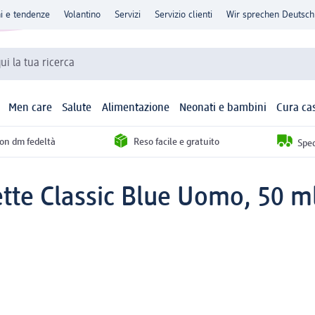
ni e tendenze
Volantino
Servizi
Servizio clienti
Wir sprechen Deutsch
qui la tua ricerca
Men care
Salute
Alimentazione
Neonati e bambini
Cura ca
con dm fedeltà
Reso facile e gratuito
Sped
ette Classic Blue Uomo, 50 m