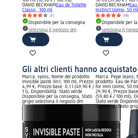
100 ml (16,90 € / 100 ml)
50 ml (39,80 € / 100 
DAVID BECKHAM
Eau de Toilette
DAVID BECKHAM
Eau
Classic, 100 ml
Instinct Uomo, 50 m
(3)
(58)
Disponibile per la consegna
Disponibile per l
seleziona il negozio dm
seleziona il nego
Gli altri clienti hanno acquistat
Marca: syoss; Nome del prodotto:
Marca: Pepe Jeans;
Invisible paste 3in1, 100 ml; Prezzo:
prodotto: Eau de Pa
4,99 €; Prezzo base: 0,1 l (49,90 € /
for Him Uomo, 50 ml
1 l); Disponibilità: Stato verde
29,90 €; Prezzo base
Disponibile per la consegna, Stato
(59,80 € / 100 ml); Di
grigio seleziona il negozio dm
Stato verde Disponibi
consegna, Stato grigi