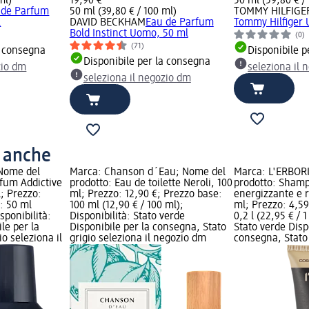
ml)
19,90 €
50 ml (59,80 € /
 de Parfum
50 ml (39,80 € / 100 ml)
TOMMY HILFIGE
l
DAVID BECKHAM
Eau de Parfum
Tommy Hilfiger
Bold Instinct Uomo, 50 ml
(0)
(71)
a consegna
Disponibile p
Disponibile per la consegna
zio dm
seleziona il 
seleziona il negozio dm
o anche
 Nome del
Marca: Chanson d´Eau; Nome del
Marca: L'ERBOR
rfum Addictive
prodotto: Eau de toilette Neroli, 100
prodotto: Sham
; Prezzo:
ml; Prezzo: 12,90 €; Prezzo base:
energizzante e 
: 50 ml
100 ml (12,90 € / 100 ml);
ml; Prezzo: 4,59
sponibilità:
Disponibilità: Stato verde
0,2 l (22,95 € / 1
le per la
Disponibile per la consegna, Stato
Stato verde Disp
o seleziona il
grigio seleziona il negozio dm
consegna, Stato 