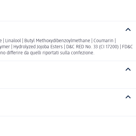
 | Linalool | Butyl Methoxydibenzoylmethane | Coumarin |
olymer | Hydrolyzed Jojoba Esters | D&C RED No. 33 (CI 17200) | FD&C
o differire da quelli riportati sulla confezione.