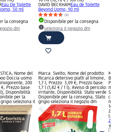
 100 ml)
90 ml (18,78 € / 100 ml)
R
Eau De Toilette
DAVID BECKHAM
Eau de Toilette
 Uomo, 50 ml
Beyond Uomo, 90 ml
(4)
er la consegna
Disponibile per la consegna
negozio dm
seleziona il negozio dm
ISTICA; Nome del
Marca: Svelto; Nome del prodotto:
Marca: LIU 
poo Doccia uomo
Ricarica detersivo piatti al limone,
Body Mist S
rinvigorente, 200
1,7 l; Prezzo: 3,09 €; Prezzo base:
Prezzo: 16,
 €; Prezzo base:
1,7 l (1,82 € / 1 l); Avviso di pericolo:
ml (8,45 € /
 l); Disponibilità:
irritante; Disponibilità: Stato verde
Stato verde 
onibile per la
Disponibile per la consegna, Stato
consegna, St
grigio seleziona il
grigio seleziona il negozio dm
negozio dm
16,90 €
200 ml (8,45
LIU JO
Body 
200 ml