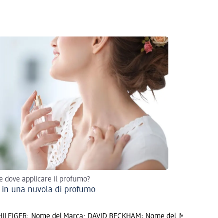
 dove applicare il profumo?
in una nuvola di profumo
ILFIGER; Nome del
Marca: DAVID BECKHAM; Nome del
Marca: BUR