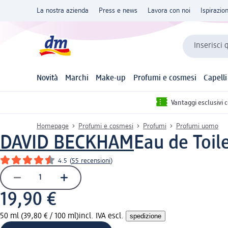
La nostra azienda
Press e news
Lavora con noi
Ispirazio
Inserisci 
Novità
Marchi
Make-up
Profumi e cosmesi
Capelli
Vantaggi esclusivi 
Homepage
Profumi e cosmesi
Profumi
Profumi uomo
DAVID BECKHAM
Eau de Toil
4.5
(
55 recensioni
)
19,90 €
50 ml (39,80 € / 100 ml)
incl. IVA escl.
spedizione