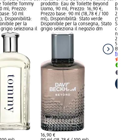
e Toilette Tommy
prodotto: Eau de Toilette Beyond
prodotto: Ea
0 ml; Prezzo:
Uomo, 90 ml; Prezzo: 16,90 €;
for Men Uom
 base: 50 ml
Prezzo base: 90 ml (18,78 € / 100
29,90 €; Pr
); Disponibilità:
ml); Disponibilità: Stato verde
(59,80 € / 1
onibile per la
Disponibile per la consegna, Stato
Stato verde 
grigio seleziona il
grigio seleziona il negozio dm
consegna, St
negozio dm
29,90 €
50 ml (59,80
BURBERRY
E
for Men Uo
Disponib
selezion
16,90 €