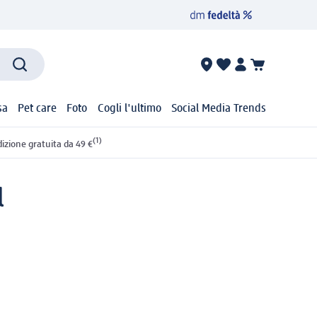
sa
Pet care
Foto
Cogli l'ultimo
Social Media Trends
(1)
izione gratuita da 49 €
l