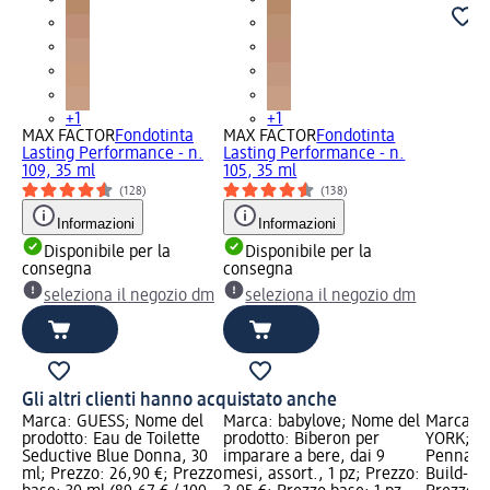
+1
+1
MAX FACTOR
Fondotinta
MAX FACTOR
Fondotinta
Lasting Performance - n.
Lasting Performance - n.
109, 35 ml
105, 35 ml
(128)
(138)
Informazioni
Informazioni
Disponibile per la
Disponibile per la
consegna
consegna
seleziona il negozio dm
seleziona il negozio dm
Gli altri clienti hanno acquistato anche
Marca: GUESS; Nome del
Marca: babylove; Nome del
Marca: 
prodotto: Eau de Toilette
prodotto: Biberon per
YORK; No
Seductive Blue Donna, 30
imparare a bere, dai 9
Penna e 
ml; Prezzo: 26,90 €; Prezzo
mesi, assort., 1 pz; Prezzo:
Build-a-B