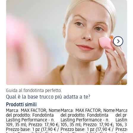
Guida al fondotinta perfetto.
5 e
Qual è la base trucco più adatta a te?
Gl
Prodotti simili
Marca: MAX FACTOR; Nome
Marca: MAX FACTOR; Nome
Marca: 
del prodotto: Fondotinta
del prodotto: Fondotinta
del prod
Lasting Performance - n.
Lasting Performance - n.
Lasting 
109, 35 ml; Prezzo: 17,90 €;
105, 35 ml; Prezzo: 17,90 €;
106, 35 m
Prezzo base: 1 pz (17,90 € /
Prezzo base: 1 pz (17,90 € /
Prezzo ba