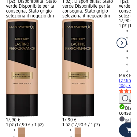
1 pz); Disponibilità: Stato
1 pz); Disponibilità: Stato
1 pz); Di
verde Disponibile per la
verde Disponibile per la
verde Dis
consegna, Stato grigio
consegna, Stato grigio
consegna
seleziona il negozio dm
seleziona il negozio dm
selezion
17,90 €
1 pz (17,9
+1
MAX FA
Lasting 
106, 35 
Info
Dispon
consegn
17,90 €
17,90 €
selez
1 pz (17,90 € / 1 pz)
1 pz (17,90 € / 1 pz)