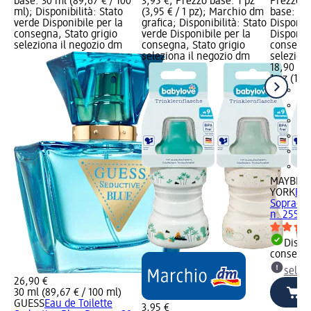
base: 30 ml (89,67 € / 100
3,95 €; Prezzo base: 1 pz
Prezzo: 
ml); Disponibilità: Stato
(3,95 € / 1 pz); Marchio dm
base: 1 p
verde Disponibile per la
grafica; Disponibilità: Stato
Disponibi
consegna, Stato grigio
verde Disponibile per la
Disponibi
seleziona il negozio dm
consegna, Stato grigio
consegna
seleziona il negozio dm
selezion
18,90 €
1 pz (18,9
MAYBELL
YORK
Pen
Sopracci
n. 255, 1
Dispon
consegn
selez
26,90 €
30 ml (89,67 € / 100 ml)
GUESS
Eau de Toilette
3,95 €