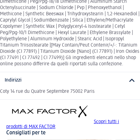
Dimethicone | Peg/Ppg-18/18 Dimethicone | Aluminum Starch
Octenylsuccinate | Sodium Chloride | Pvp | Phenoxyethanol |
Methicone | Synthetic Beeswax | Trihydroxystearin | 1,2-Hexanediol |
Caprylyl Glycol | SodiumBenzoate | Silica | Ethylene/Methacrylate
Copolymer | Synthetic Wax | Polyglyceryl-4 Isostearate | Cetyl
Peg/Ppg-10/1 Dimethicone | Hexyl Laurate | Ethylene Brassylate |
Polyethylene | Aluminum Hydroxide | Stearic Acid | Isopropyl
Titanium Triisostearate |[May Contain/Peut Contenir/+/-: Titanium
Dioxide (CI 77891) | Titanium Dioxide [Nano] (CI 77891) | Iron Oxides
(CI 77491 | CI 77492 | CI 77499)] Gli ingredienti elencati nello shop
online possono differire da quelli riportati sulla confezione.
Indirizzi
Coty 14 rue du Quatre Septembre 75002 Paris
Scopri tutti i
prodotti di MAX FACTOR
Consigliati per te