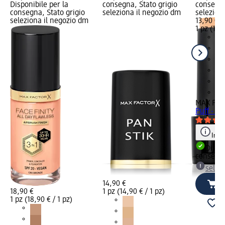
Disponibile per la
consegna, Stato grigio
consegna
consegna, Stato grigio
seleziona il negozio dm
selezion
seleziona il negozio dm
13,90 €
1 pz (13,9
MAX FA
Puff - n.
Info
Dispon
consegn
selez
14,90 €
18,90 €
1 pz (14,90 € / 1 pz)
1 pz (18,90 € / 1 pz)