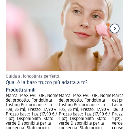
Guida al fondotinta perfetto.
5 e
Qual è la base trucco più adatta a te?
Gl
Prodotti simili
Marca: MAX FACTOR; Nome
Marca: MAX FACTOR; Nome
Marca: 
del prodotto: Fondotinta
del prodotto: Fondotinta
del prod
Lasting Performance - n.
Lasting Performance - n.
Lasting 
108, 35 ml; Prezzo: 17,90 €;
105, 35 ml; Prezzo: 17,90 €;
106, 35 m
Prezzo base: 1 pz (17,90 € /
Prezzo base: 1 pz (17,90 € /
Prezzo ba
1 pz); Disponibilità: Stato
1 pz); Disponibilità: Stato
1 pz); Di
verde Disponibile per la
verde Disponibile per la
verde Dis
consegna, Stato grigio
consegna, Stato grigio
consegna