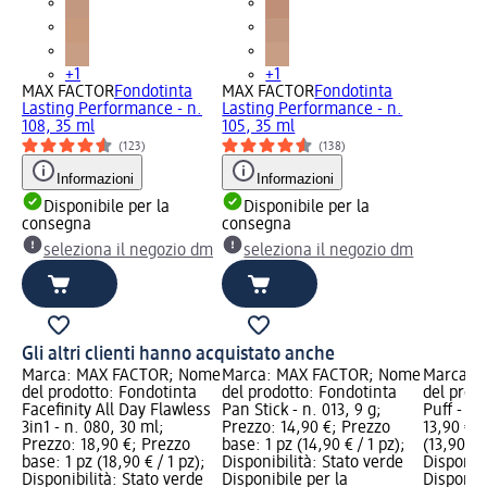
+1
+1
MAX FACTOR
Fondotinta
MAX FACTOR
Fondotinta
Lasting Performance - n.
Lasting Performance - n.
108, 35 ml
105, 35 ml
(123)
(138)
Informazioni
Informazioni
Disponibile per la
Disponibile per la
consegna
consegna
seleziona il negozio dm
seleziona il negozio dm
Gli altri clienti hanno acquistato anche
Marca: MAX FACTOR; Nome
Marca: MAX FACTOR; Nome
Marca: 
del prodotto: Fondotinta
del prodotto: Fondotinta
del prod
Facefinity All Day Flawless
Pan Stick - n. 013, 9 g;
Puff - n.
3in1 - n. 080, 30 ml;
Prezzo: 14,90 €; Prezzo
13,90 €; 
Prezzo: 18,90 €; Prezzo
base: 1 pz (14,90 € / 1 pz);
(13,90 € /
base: 1 pz (18,90 € / 1 pz);
Disponibilità: Stato verde
Disponibi
Disponibilità: Stato verde
Disponibile per la
Disponibi