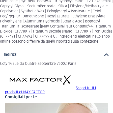
Methicone | Synthetic Beeswax | Trihydroxystearin | 1,2-Hexanediol |
Caprylyl Glycol | SodiumBenzoate | Silica | Ethylene/Methacrylate
Copolymer | Synthetic Wax | Polyglyceryl-4 Isostearate | Cetyl
Peg/Ppg-10/1 Dimethicone | Hexyl Laurate | Ethylene Brassylate |
Polyethylene | Aluminum Hydroxide | Stearic Acid | Isopropyl
Titanium Triisostearate |[May Contain/Peut Contenir/+/-: Titanium
Dioxide (CI 77891) | Titanium Dioxide [Nano] (CI 77891) | Iron Oxides
(CI 77491 | CI 77492 | CI 77499)] Gli ingredienti elencati nello shop
online possono differire da quelli riportati sulla confezione.
Indirizzi
Coty 14 rue du Quatre Septembre 75002 Paris
Scopri tutti i
prodotti di MAX FACTOR
Consigliati per te