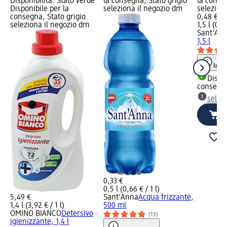
Disponibilità: Stato verde
la consegna, Stato grigio
la conse
Disponibile per la
seleziona il negozio dm
selezion
consegna, Stato grigio
0,48 €
seleziona il negozio dm
1,5 l (0,32
Sant'An
1,5 l
Info
Dispon
consegn
selez
0,33 €
0,5 l (0,66 € / 1 l)
5,49 €
Sant'Anna
Acqua frizzante,
1,4 l (3,92 € / 1 l)
500 ml
OMINO BIANCO
Detersivo
(13)
igienizzante, 1,4 l