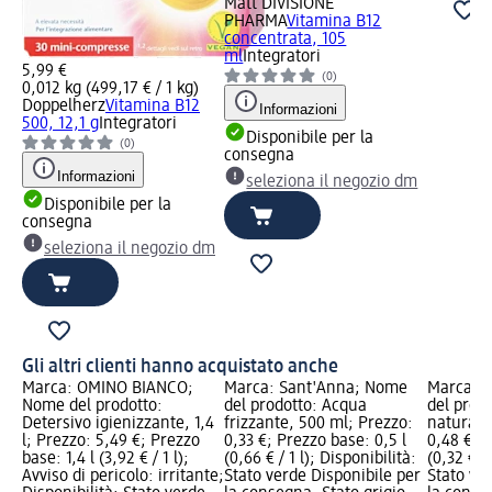
Matt DIVISIONE
PHARMA
Vitamina B12
concentrata, 105
ml
Integratori
5,99 €
(0)
0,012 kg (499,17 € / 1 kg)
Doppelherz
Vitamina B12
Informazioni
500, 12,1 g
Integratori
Disponibile per la
(0)
consegna
Informazioni
seleziona il negozio dm
Disponibile per la
consegna
seleziona il negozio dm
Gli altri clienti hanno acquistato anche
Marca: OMINO BIANCO;
Marca: Sant'Anna; Nome
Marca: 
Nome del prodotto:
del prodotto: Acqua
del prod
Detersivo igienizzante, 1,4
frizzante, 500 ml; Prezzo:
naturale,
l; Prezzo: 5,49 €; Prezzo
0,33 €; Prezzo base: 0,5 l
0,48 €; P
base: 1,4 l (3,92 € / 1 l);
(0,66 € / 1 l); Disponibilità:
(0,32 € / 
Avviso di pericolo: irritante;
Stato verde Disponibile per
Stato ve