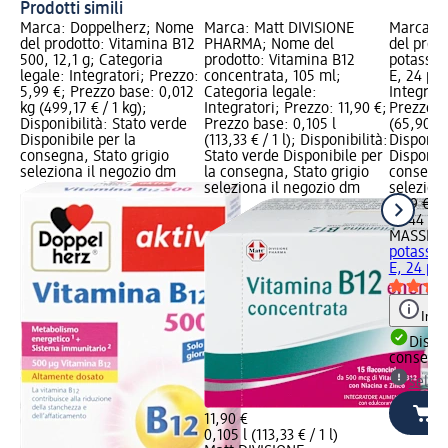
Prodotti simili
Marca: Doppelherz; Nome
Marca: Matt DIVISIONE
Marca: 
del prodotto: Vitamina B12
PHARMA; Nome del
del prod
500, 12,1 g; Categoria
prodotto: Vitamina B12
potassio
legale: Integratori; Prezzo:
concentrata, 105 ml;
E, 24 pz;
5,99 €; Prezzo base: 0,012
Categoria legale:
Integrato
kg (499,17 € / 1 kg);
Integratori; Prezzo: 11,90 €;
Prezzo b
Disponibilità: Stato verde
Prezzo base: 0,105 l
(65,90 € 
Disponibile per la
(113,33 € / 1 l); Disponibilità:
Disponibi
consegna, Stato grigio
Stato verde Disponibile per
Disponibi
seleziona il negozio dm
la consegna, Stato grigio
consegna
seleziona il negozio dm
selezion
9,49 €
0,144 kg 
MASSIG
potassio
E, 24 pz
I
Info
Dispon
consegn
selez
11,90 €
0,105 l (113,33 € / 1 l)