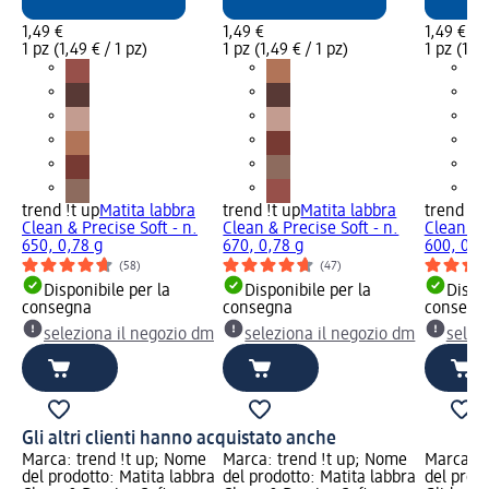
1,49 €
1,49 €
1,49 €
1 pz (1,49 € / 1 pz)
1 pz (1,49 € / 1 pz)
1 pz (1,49
trend !t up
Matita labbra
trend !t up
Matita labbra
trend !t 
Clean & Precise Soft - n.
Clean & Precise Soft - n.
Clean & P
650, 0,78 g
670, 0,78 g
600, 0,7
(58)
(47)
Disponibile per la
Disponibile per la
Dispon
consegna
consegna
consegn
seleziona il negozio dm
seleziona il negozio dm
selez
Gli altri clienti hanno acquistato anche
Marca: trend !t up; Nome
Marca: trend !t up; Nome
Marca: t
del prodotto: Matita labbra
del prodotto: Matita labbra
del prodo