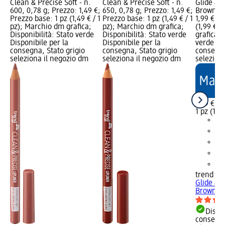
Clean & Precise Soft - n.
Clean & Precise Soft - n.
Glide & S
600, 0,78 g; Prezzo: 1,49 €;
650, 0,78 g; Prezzo: 1,49 €;
Brown, 0
Prezzo base: 1 pz (1,49 € / 1
Prezzo base: 1 pz (1,49 € / 1
1,99 €; P
pz); Marchio dm grafica;
pz); Marchio dm grafica;
(1,99 € /
Disponibilità: Stato verde
Disponibilità: Stato verde
grafica; 
Disponibile per la
Disponibile per la
verde Dis
consegna, Stato grigio
consegna, Stato grigio
consegna
seleziona il negozio dm
seleziona il negozio dm
selezion
1,99 €
1 pz (1,99
trend !t 
Glide & S
Brown, 0
Dispon
consegn