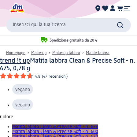
Inserisci qui la tua ricerca
Spedizione gratuita da 20 €
Homepage
Make-up
Make-up labbra
Matite labbra
trend !t up
Matita labbra Clean & Precise Soft - n.
675, 0,78 g
4.8
(
47 recensioni
)
vegano
vegano
Colore
Matita labbra Clean & Precise Soft - n. 675
Matita labbra Clean & Precise Soft - n. 600
Matita labbra Clean & Precise Soft - n. 670