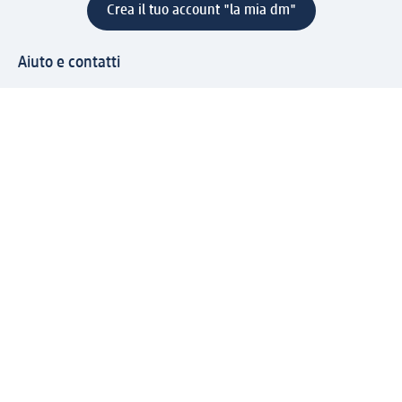
Crea il tuo account "la mia dm"
Aiuto e contatti
Servizi
Servizio clienti
Spedizione e consegna
Reso e rimborso
L'azienda
La nostra azienda
Corporate Responsibility
Lavora con noi
Press e news
Espansione
Un mondo di prodotti
Il mondo dm
Punti vendita
Il nostro Journal
Vivere consapevoli con dm