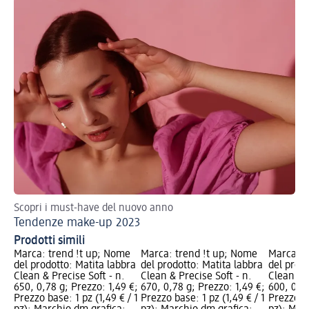
Scopri i must-have del nuovo anno
Val
Tendenze make-up 2023
Ma
Prodotti simili
Marca: trend !t up; Nome
Marca: trend !t up; Nome
Marca: t
del prodotto: Matita labbra
del prodotto: Matita labbra
del prodo
Clean & Precise Soft - n.
Clean & Precise Soft - n.
Clean & P
650, 0,78 g; Prezzo: 1,49 €;
670, 0,78 g; Prezzo: 1,49 €;
600, 0,78
Prezzo base: 1 pz (1,49 € / 1
Prezzo base: 1 pz (1,49 € / 1
Prezzo ba