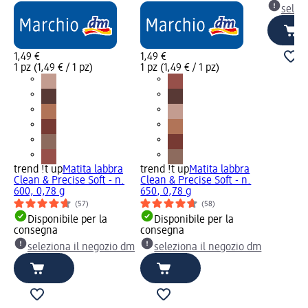
selez
1,49 €
1,49 €
1 pz (1,49 € / 1 pz)
1 pz (1,49 € / 1 pz)
trend !t up
Matita labbra
trend !t up
Matita labbra
Clean & Precise Soft - n.
Clean & Precise Soft - n.
600, 0,78 g
650, 0,78 g
(57)
(58)
Disponibile per la
Disponibile per la
consegna
consegna
seleziona il negozio dm
seleziona il negozio dm