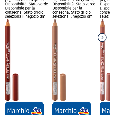
pz); Marchio dm grafica;
pz); Marchio dm grafica;
pz); Mar
Disponibilità: Stato verde
Disponibilità: Stato verde
Disponibi
Disponibile per la
Disponibile per la
Disponibi
consegna, Stato grigio
consegna, Stato grigio
consegna
seleziona il negozio dm
seleziona il negozio dm
selezion