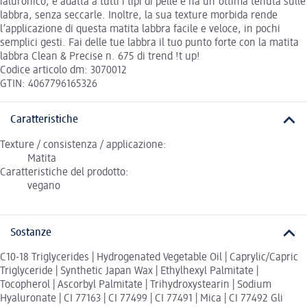
ialuronico, è adatta a tutti i tipi di pelle e ha un'ottima tenuta sulle
labbra, senza seccarle. Inoltre, la sua texture morbida rende
l’applicazione di questa matita labbra facile e veloce, in pochi
semplici gesti. Fai delle tue labbra il tuo punto forte con la matita
labbra Clean & Precise n. 675 di trend !t up!
Codice articolo dm: 3070012
GTIN: 4067796165326
Caratteristiche
Texture / consistenza / applicazione:
Matita
Caratteristiche del prodotto:
vegano
Sostanze
C10-18 Triglycerides | Hydrogenated Vegetable Oil | Caprylic/Capric
Triglyceride | Synthetic Japan Wax | Ethylhexyl Palmitate |
Tocopherol | Ascorbyl Palmitate | Trihydroxystearin | Sodium
Hyaluronate | CI 77163 | CI 77499 | CI 77491 | Mica | CI 77492 Gli