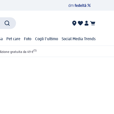
sa
Pet care
Foto
Cogli l'ultimo
Social Media Trends
(1)
izione gratuita da 49 €