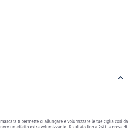
ascara ti permette di allungare e volumizzare le tue ciglia così da
enere un effetto extra volumizzante. Risultato fino a 24H, a prova di