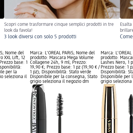
Scopri come trasformare cinque semplici prodotti in tre
Esalta
look da favola!
brillar
3 look diversi con solo 5 prodotti
Come 
iS; Nome del
Marca: L'ORÉAL PARiS; Nome del
Marca: L'ORÉAL
o XXL Lift, 12
prodotto: Mascara Mega Volume
prodotto: Masca
 Prezzo base: 1
Collagene 24h, 9 ml; Prezzo:
Lashes Nero, 1 p
isponibilità:
19,90 €; Prezzo base: 1 pz (19,90 € /
Prezzo base: 1 pz
le per la
1 pz); Disponibilità: Stato verde
Disponibilità: S
o seleziona il
Disponibile per la consegna, Stato
Disponibile per 
grigio seleziona il negozio dm
grigio seleziona