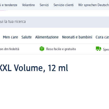
ni e tendenze
Volantino
Servizi
Servizio clienti
Wir sprechen Deutsch
qui la tua ricerca
Men care
Salute
Alimentazione
Neonati e bambini
Cura ca
con dm fedeltà
Reso facile e gratuito
Sped
XXL Volume, 12 ml