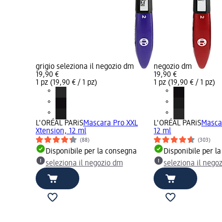
grigio seleziona il negozio dm
negozio dm
19,90 €
19,90 €
1 pz (19,90 € / 1 pz)
1 pz (19,90 € / 1 pz)
L'ORÉAL PARiS
Mascara Pro XXL
L'ORÉAL PARiS
Mascar
Xtension, 12 ml
12 ml
(88)
(303)
Disponibile per la consegna
Disponibile per l
seleziona il negozio dm
seleziona il nego