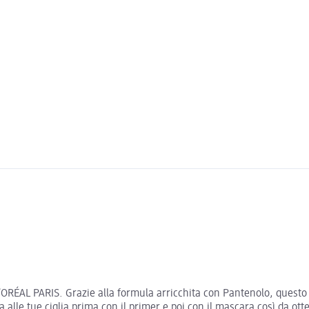
ORÉAL PARIS. Grazie alla formula arricchita con Pantenolo, questo m
 alle tue ciglia prima con il primer e poi con il mascara così da ott