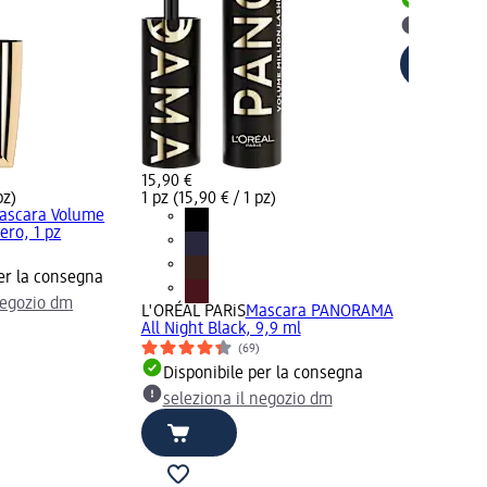
Disponib
selezion
15,90 €
pz)
1 pz (15,90 € / 1 pz)
ascara Volume
ero, 1 pz
)
er la consegna
negozio dm
L'ORÉAL PARiS
Mascara PANORAMA
All Night Black, 9,9 ml
(69)
Disponibile per la consegna
seleziona il negozio dm