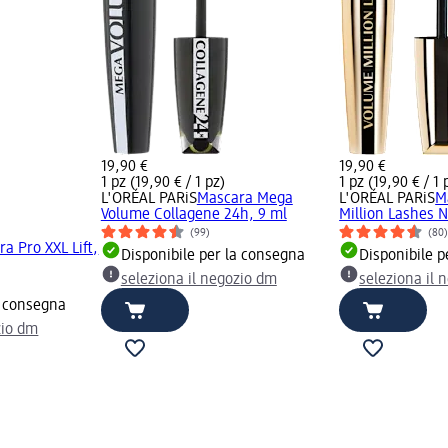
19,90 €
19,90 €
1 pz (19,90 € / 1 pz)
1 pz (19,90 € / 1 
L'ORÉAL PARiS
Mascara Mega
L'ORÉAL PARiS
M
Volume Collagene 24h, 9 ml
Million Lashes N
(99)
(80
a Pro XXL Lift,
Disponibile per la consegna
Disponibile p
seleziona il negozio dm
seleziona il 
a consegna
zio dm