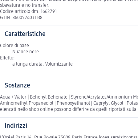
sbavatura e no transfer.
Codice articolo dm: 1662791
GTIN: 3600524031138
Caratteristiche
Colore di base:
Nuance nere
Effetto:
a lunga durata, Volumizzante
Sostanze
Aqua / Water | Behenyl Behenate | Styrene/Acrylates/Ammonium Methac
Aminomethyl Propanediol | Phenoxyethanol | Caprylyl Glycol | Potass
elencati nello shop online possono differire da quelli riportati sull
Indirizzi
L’Oréal Paris 14, Rue Royale 75008 Paris France lorealserviziocon