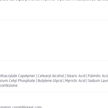
rylate Copolymer | Cetearyl Alcohol | Stearic Acid | Palmitic Acid |
ium Cetyl Phosphate | Butylene Glycol | Myristic Acid | Sodium Laur
a confezione.
sumatori.corpit@loreal.com