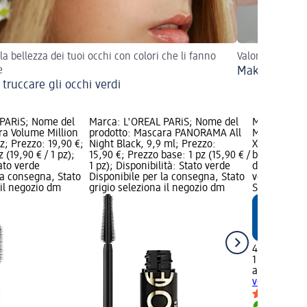
 la bellezza dei tuoi occhi con colori che li fanno
Valorizza la tu
e
Make-up da s
truccare gli occhi verdi
 PARiS; Nome del
Marca: L'ORÉAL PARiS; Nome del
Marca: alve
ra Volume Million
prodotto: Mascara PANORAMA All
Mascara a e
z; Prezzo: 19,90 €;
Night Black, 9,9 ml; Prezzo:
XXL, 12 ml; 
 (19,90 € / 1 pz);
15,90 €; Prezzo base: 1 pz (15,90 € /
base: 1 pz (
tato verde
1 pz); Disponibilità: Stato verde
dm grafica; 
la consegna, Stato
Disponibile per la consegna, Stato
verde Dispo
 il negozio dm
grigio seleziona il negozio dm
Stato grigio
4,99 €
1 pz (4,99 € 
alverde
Masc
volumizzant