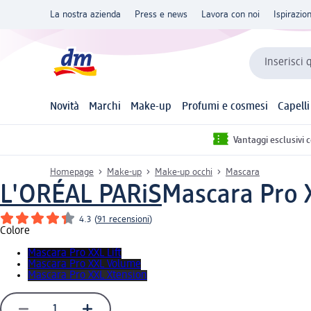
La nostra azienda
Press e news
Lavora con noi
Ispirazio
Inserisci 
Novità
Marchi
Make-up
Profumi e cosmesi
Capelli
Vantaggi esclusivi 
Homepage
Make-up
Make-up occhi
Mascara
L'ORÉAL PARiS
Mascara Pro 
4.3
(
91 recensioni
)
Colore
Mascara Pro XXL Lift
Mascara Pro XXL Volume
Mascara Pro XXL Xtension