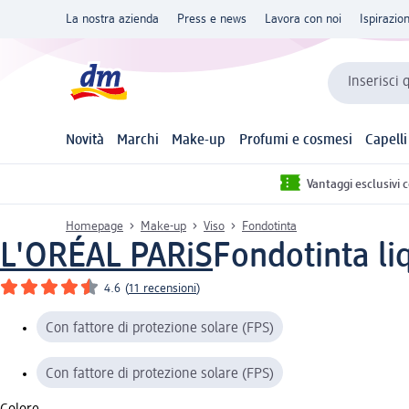
La nostra azienda
Press e news
Lavora con noi
Ispirazio
Inserisci 
Novità
Marchi
Make-up
Profumi e cosmesi
Capelli
Vantaggi esclusivi 
Homepage
Make-up
Viso
Fondotinta
L'ORÉAL PARiS
Fondotinta liq
4.6
(
11 recensioni
)
Con fattore di protezione solare (FPS)
Con fattore di protezione solare (FPS)