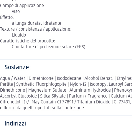
Campo di applicazione:
Viso
Effetto:
a lunga durata, Idratante
Texture / consistenza / applicazione:
Liquido
Caratteristiche del prodotto:
Con fattore di protezione solare (FPS)
Sostanze
Aqua / Water | Dimethicone | Isododecane | Alcohol Denat. | Ethylhe
Perlite | Synthetic Fluorphlogopite | Nylon-12 | Isopropyl Lauroyl S
Dimethicone | Magnesium Sulfate | Aluminum Hydroxide | Phenoxyeth
Ascorbyl Glucoside | Silica Silylate | Parfum / Fragrance | Calcium A
Citronellol | [+/- May Contain CI 77891 / Titanium Dioxide | CI 7749
differire da quelli riportati sulla confezione.
Indirizzi