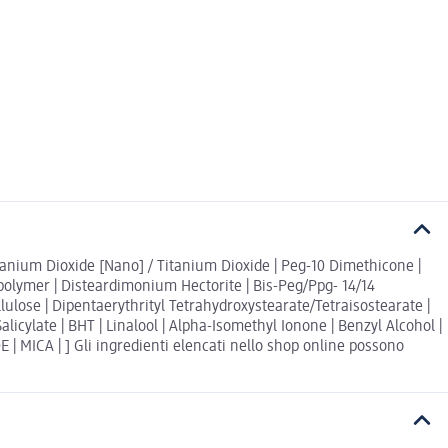
itanium Dioxide [Nano] / Titanium Dioxide | Peg-10 Dimethicone |
sspolymer | Disteardimonium Hectorite | Bis-Peg/Ppg- 14/14
ose | Dipentaerythrityl Tetrahydroxystearate/Tetraisostearate |
alicylate | BHT | Linalool | Alpha-Isomethyl Ionone | Benzyl Alcohol |
 | MICA | ] Gli ingredienti elencati nello shop online possono