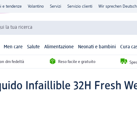
ni e tendenze
Volantino
Servizi
Servizio clienti
Wir sprechen Deutsch
qui la tua ricerca
Men care
Salute
Alimentazione
Neonati e bambini
Cura ca
con dm fedeltà
Reso facile e gratuito
Sped
uido Infaillible 32H Fresh We