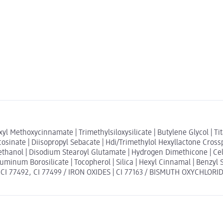
xyl Methoxycinnamate | Trimethylsiloxysilicate | Butylene Glycol | T
arcosinate | Diisopropyl Sebacate | Hdi/Trimethylol Hexyllactone Cro
anol | Disodium Stearoyl Glutamate | Hydrogen Dimethicone | Cellul
luminum Borosilicate | Tocopherol | Silica | Hexyl Cinnamal | Benzyl S
1, CI 77492, CI 77499 / IRON OXIDES | CI 77163 / BISMUTH OXYCHLORIDE