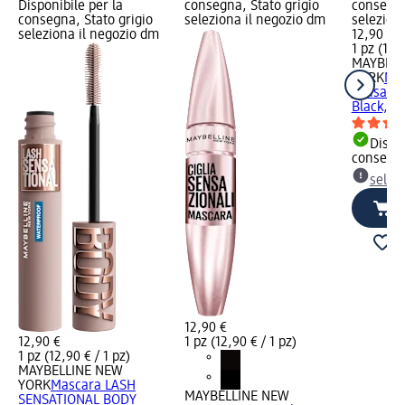
Disponibile per la
consegna, Stato grigio
consegna
consegna, Stato grigio
seleziona il negozio dm
selezion
seleziona il negozio dm
12,90 €
1 pz (12,9
MAYBELL
YORK
Mas
sensazio
Black, 9
Dispon
consegn
selez
12,90 €
12,90 €
1 pz (12,90 € / 1 pz)
1 pz (12,90 € / 1 pz)
MAYBELLINE NEW
YORK
Mascara LASH
MAYBELLINE NEW
SENSATIONAL BODY