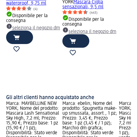
YORK
Mascara Ciglia
waterproof, 9,75 ml
sensazionali, 9,5 ml
(4)
(443)
Disponibile per la
Disponibile per la
consegna
consegna
seleziona il negozio dm
seleziona il negozio dm
Gli altri clienti hanno acquistato anche
Marca: MAYBELLINE NEW
Marca: ebelin; Nome del
Marca: 
YORK; Nome del prodotto:
prodotto: Spugnetta make-
YORK; No
Mascara Lash Sensational
up smussata, assort., 1 pz;
Mascara 
Sky High, 7,2 ml; Prezzo:
Prezzo: 3,45 €; Prezzo
Sky High
15,90 €; Prezzo base: 1 pz
base: 1 pz (3,45 € / 1 pz);
7,2 ml; P
(15,90 € / 1 pz);
Marchio dm grafica;
Prezzo ba
Disponibilità: Stato verde
Disponibilità: Stato verde
1 pz); Di