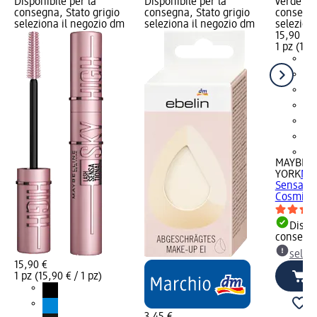
Disponibile per la
Disponibile per la
verde Dis
consegna, Stato grigio
consegna, Stato grigio
consegna
seleziona il negozio dm
seleziona il negozio dm
selezion
15,90 €
1 pz (15,9
+2
MAYBELL
YORK
Mas
Sensatio
Cosmic B
Dispon
consegn
selez
15,90 €
1 pz (15,90 € / 1 pz)