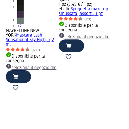
3,45 €
1 pz (3,45 € / 1 pz)
ebelin
Spugnetta make-up
smussata, assort., 1 pz
(191)
Disponibile per la
+2
consegna
MAYBELLINE NEW
YORK
Mascara Lash
seleziona il negozio dm
Sensational Sky High, 7,2
ml
(1251)
Disponibile per la
consegna
seleziona il negozio dm