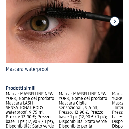
Mascara waterproof
Sc
Te
Prodotti simili
Marca: MAYBELLINE NEW
Marca: MAYBELLINE NEW
Marca: 
YORK; Nome del prodotto:
YORK; Nome del prodotto:
YORK; No
Mascara LASH
Mascara Ciglia
Mascara 
SENSATIONAL BODY
sensazionali, 9,5 ml;
- Intense
waterproof, 9,75 ml;
Prezzo: 12,90 €; Prezzo
Prezzo: 
Prezzo: 12,90 €; Prezzo
base: 1 pz (12,90 € / 1 pz);
base: 1 p
base: 1 pz (12,90 € / 1 pz);
Disponibilità: Stato verde
Disponibi
Disponibilità: Stato verde
Disponibile per la
Disponibi