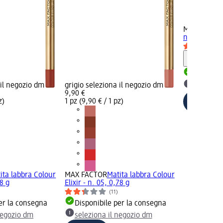
+4
MAX FACTO
n. 050, 4 g
Informaz
Disponib
 il negozio dm
grigio seleziona il negozio dm
selezion
9,90 €
z)
1 pz (9,90 € / 1 pz)
ita labbra Colour
MAX FACTOR
Matita labbra Colour
78 g
Elixir - n. 05, 0,78 g
(11)
er la consegna
Disponibile per la consegna
negozio dm
seleziona il negozio dm