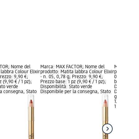
TOR; Nome del
Marca: MAX FACTOR; Nome del
Marca: MAX
 labbra Colour Elixir
prodotto: Matita labbra Colour Elixir
prodotto: Ro
Prezzo: 9,90 €;
- n. 05, 0,78 g; Prezzo: 9,90 €;
050, 4 g; Pr
 (9,90 € / 1 pz);
Prezzo base: 1 pz (9,90 € / 1 pz);
base: 1 pz (1
tato verde
Disponibilità: Stato verde
Disponibilit
la consegna, Stato
Disponibile per la consegna, Stato
Disponibile
grigio selez
12,90 €
1 pz (12,90 €