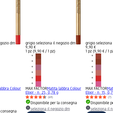
negozio dm
grigio seleziona il negozio dm
grigio seleziona
9,90 €
9,90 €
1 pz (9,90 € / 1 pz)
1 pz (9,90 € / 1 p
labbra Colour
MAX FACTOR
Matita labbra Colour
MAX FACTOR
Mat
Elixir - n. 25, 0,78 g
Elixir - n. 15, 0,
(69)
(7)
Disponibile per la consegna
Disponibile p
seleziona il negozio dm
seleziona il 
a consegna