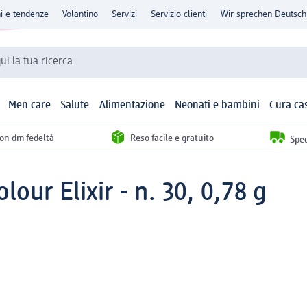
ni e tendenze
Volantino
Servizi
Servizio clienti
Wir sprechen Deutsch
qui la tua ricerca
Men care
Salute
Alimentazione
Neonati e bambini
Cura ca
con dm fedeltà
Reso facile e gratuito
Sped
lour Elixir - n. 30, 0,78 g