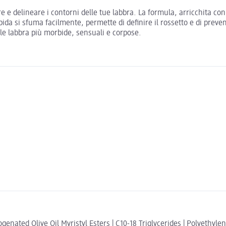
 e delineare i contorni delle tue labbra. La formula, arricchita con 
 si sfuma facilmente, permette di definire il rossetto e di prevenir
 le labbra più morbide, sensuali e corpose.
rogenated Olive Oil Myristyl Esters | C10-18 Triglycerides | Polyethyl