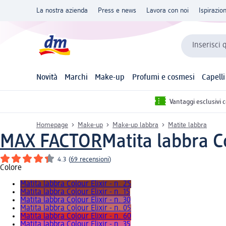
La nostra azienda
Press e news
Lavora con noi
Ispirazio
Inserisci 
Novità
Marchi
Make-up
Profumi e cosmesi
Capelli
Vantaggi esclusivi 
Homepage
Make-up
Make-up labbra
Matite labbra
MAX FACTOR
Matita labbra Co
4.3
(
69 recensioni
)
Colore
Matita labbra Colour Elixir - n. 25
Matita labbra Colour Elixir - n. 15
Matita labbra Colour Elixir - n. 30
Matita labbra Colour Elixir - n. 05
Matita labbra Colour Elixir - n. 60
Matita labbra Colour Elixir - n. 35