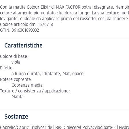
Con la matita Colour Elixir di MAX FACTOR potrai disegnare, riempire
colore altamente pigmentato che dura a lungo. La sua texture morbida
levigante, è ideale da applicare prima del rossetto, così da rendere
Codice articolo dm: 1576718
GTIN: 3616301893332
Caratteristiche
Colore di base:
viola
Effetto:
a lunga durata, Idratante, Mat, opaco
Potere coprente:
Coprenza media
Texture / consistenza / applicazione:
Matita
Sostanze
Caprylic/Capric Triglyceride | Bis-Diglyceryl Polyacyladipate-2 | Hyd