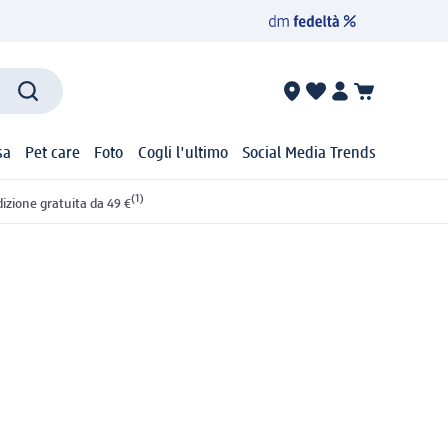
sa
Pet care
Foto
Cogli l'ultimo
Social Media Trends
(1)
izione gratuita da 49 €