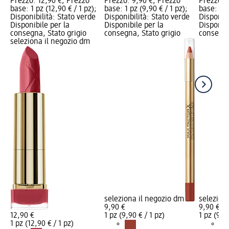
Prezzo: 12,90 €; Prezzo
Prezzo: 9,90 €; Prezzo
Prezzo: 
base: 1 pz (12,90 € / 1 pz);
base: 1 pz (9,90 € / 1 pz);
base: 1 p
Disponibilità: Stato verde
Disponibilità: Stato verde
Disponibi
Disponibile per la
Disponibile per la
Disponibi
consegna, Stato grigio
consegna, Stato grigio
consegna
seleziona il negozio dm
seleziona il negozio dm
selezion
9,90 €
9,90 €
12,90 €
1 pz (9,90 € / 1 pz)
1 pz (9,90
1 pz (12,90 € / 1 pz)