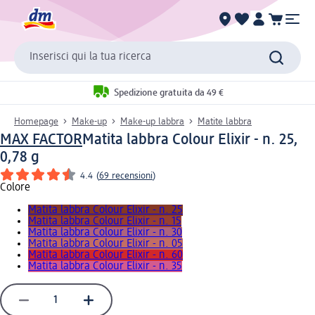
Inserisci qui la tua ricerca
Spedizione gratuita da 49 €
Homepage
Make-up
Make-up labbra
Matite labbra
MAX FACTOR
Matita labbra Colour Elixir - n. 25,
0,78 g
4.4
(
69 recensioni
)
Colore
Matita labbra Colour Elixir - n. 25
Matita labbra Colour Elixir - n. 15
Matita labbra Colour Elixir - n. 30
Matita labbra Colour Elixir - n. 05
Matita labbra Colour Elixir - n. 60
Matita labbra Colour Elixir - n. 35