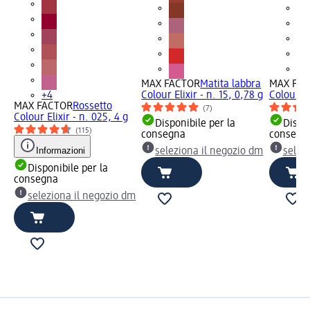
MAX FACTOR
Matita labbra
MAX FA
+4
Colour Elixir - n. 15, 0,78 g
Colour El
MAX FACTOR
Rossetto
(7)
Colour Elixir - n. 025, 4 g
Disponibile per la
Dispon
(115)
consegna
consegn
Informazioni
seleziona il negozio dm
selez
Disponibile per la
consegna
seleziona il negozio dm