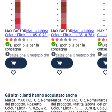
MAX FACTOR
Matita labbra
MAX FACTOR
Matita labbra
MAX FA
Colour Elixir - n. 05, 0,78 g
Colour Elixir - n. 35, 0,78 g
Colour El
(11)
(9)
Disponibile per la
Disponibile per la
Dispon
consegna
consegna
consegn
seleziona il negozio dm
seleziona il negozio dm
selez
Gli altri clienti hanno acquistato anche
Marca: MAX FACTOR; Nome
Marca: MAX FACTOR; Nome
Marca: 
del prodotto: Rossetto
del prodotto: Matita labbra
del prodo
Colour Elixir - n. 025, 4 g;
Colour Elixir - n. 15, 0,78 g;
Colour El