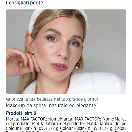
Consigliati per te
Valorizza la tua bellezza nel tuo grande giorno!
Sc
Make-up da sposa: naturale ed elegante
Te
Prodotti simili
Marca: MAX FACTOR; Nome
Marca: MAX FACTOR; Nome
Marca: 
del prodotto: Matita labbra
del prodotto: Matita labbra
del prodo
Colour Elixir - n. 05, 0,78 g;
Colour Elixir - n. 35, 0,78 g;
Colour El