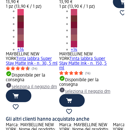
13,90 €
13,90 €
1 pz (13,90 € / 1 pz)
1 pz (13,90 € / 1 pz)
+14
+14
MAYBELLINE NEW
MAYBELLINE NEW
YORK
Tinta labbra Super
YORK
Tinta labbra Super
Stay Matte Ink - n. 30, 5 ml
Stay Matte Ink - n. 150, 5
ml
(34)
(16)
Disponibile per la
consegna
Disponibile per la
consegna
seleziona il negozio dm
seleziona il negozio dm
Gli altri clienti hanno acquistato anche
Marca: MAYBELLINE NEW
Marca: MAYBELLINE NEW
Marca: 
YORK; Nome del prodotto:
YORK; Nome del prodotto:
YORK; No