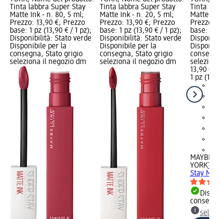
Tinta labbra Super Stay
Tinta labbra Super Stay
Tinta la
Matte Ink - n. 80, 5 ml;
Matte Ink - n. 20, 5 ml;
Matte Ink
Prezzo: 13,90 €; Prezzo
Prezzo: 13,90 €; Prezzo
Prezzo: 
base: 1 pz (13,90 € / 1 pz);
base: 1 pz (13,90 € / 1 pz);
base: 1 p
Disponibilità: Stato verde
Disponibilità: Stato verde
Disponibi
Disponibile per la
Disponibile per la
Disponibi
consegna, Stato grigio
consegna, Stato grigio
consegna
seleziona il negozio dm
seleziona il negozio dm
selezion
13,90 €
1 pz (13,9
+1
MAYBELL
YORK
Tin
Stay Matt
Dispon
consegn
selez