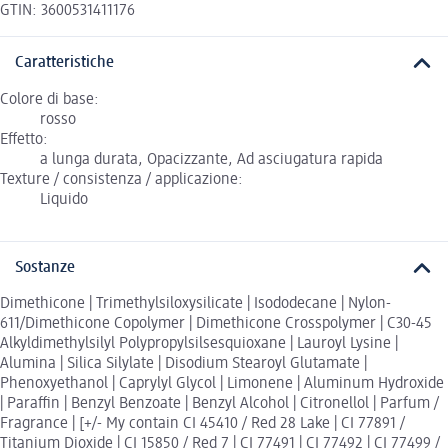
GTIN: 3600531411176
Caratteristiche
Colore di base:
rosso
Effetto:
a lunga durata, Opacizzante, Ad asciugatura rapida
Texture / consistenza / applicazione:
Liquido
Sostanze
Dimethicone | Trimethylsiloxysilicate | Isododecane | Nylon-
611/Dimethicone Copolymer | Dimethicone Crosspolymer | C30-45
Alkyldimethylsilyl Polypropylsilsesquioxane | Lauroyl Lysine |
Alumina | Silica Silylate | Disodium Stearoyl Glutamate |
Phenoxyethanol | Caprylyl Glycol | Limonene | Aluminum Hydroxide
| Paraffin | Benzyl Benzoate | Benzyl Alcohol | Citronellol | Parfum /
Fragrance | [+/- My contain CI 45410 / Red 28 Lake | CI 77891 /
Titanium Dioxide | CI 15850 / Red 7 | CI 77491 | CI 77492 | CI 77499 /