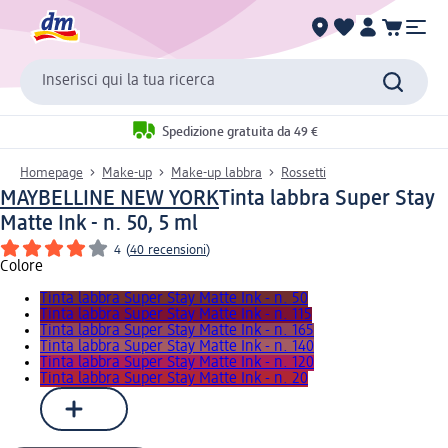
Inserisci qui la tua ricerca
Spedizione gratuita da 49 €
Homepage
Make-up
Make-up labbra
Rossetti
MAYBELLINE NEW YORK
Tinta labbra Super Stay
Matte Ink - n. 50, 5 ml
4
(
40 recensioni
)
Colore
Tinta labbra Super Stay Matte Ink - n. 50
Tinta labbra Super Stay Matte Ink - n. 115
Tinta labbra Super Stay Matte Ink - n. 165
Tinta labbra Super Stay Matte Ink - n. 140
Tinta labbra Super Stay Matte Ink - n. 120
Tinta labbra Super Stay Matte Ink - n. 20