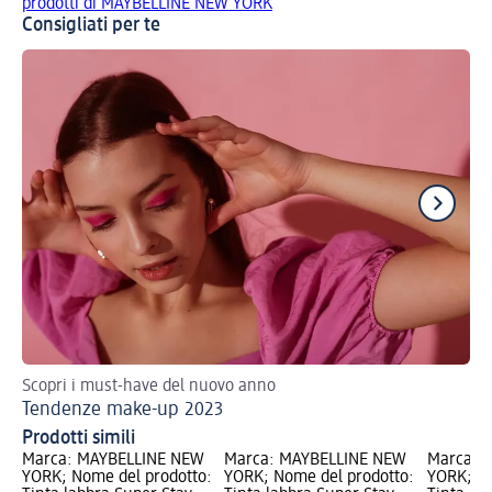
prodotti di MAYBELLINE NEW YORK
Consigliati per te
Scopri i must-have del nuovo anno
5 e
Tendenze make-up 2023
Gl
Prodotti simili
Marca: MAYBELLINE NEW
Marca: MAYBELLINE NEW
Marca: 
YORK; Nome del prodotto:
YORK; Nome del prodotto:
YORK; No