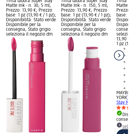
Tinta labbra Super Stay
Tinta labbra Super Stay
Tinta la
Matte Ink - n. 30, 5 ml;
Matte Ink - n. 150, 5 ml;
Matte Ink
Prezzo: 13,90 €; Prezzo
Prezzo: 13,90 €; Prezzo
Prezzo: 
base: 1 pz (13,90 € / 1 pz);
base: 1 pz (13,90 € / 1 pz);
base: 1 p
Disponibilità: Stato verde
Disponibilità: Stato verde
Disponibi
Disponibile per la
Disponibile per la
Disponibi
consegna, Stato grigio
consegna, Stato grigio
consegna
seleziona il negozio dm
seleziona il negozio dm
selezion
13,90 €
1 pz (13,9
+1
MAYBELL
YORK
Tin
Stay Matt
Dispon
consegn
selez