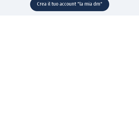
Crea il tuo account "la mia dm"
Aiuto e contatti
Servizi
Servizio clienti
Spedizione e consegna
Reso e rimborso
L'azienda
La nostra azienda
Corporate Responsibility
Lavora con noi
Press e news
Espansione
Un mondo di prodotti
Il mondo dm
Punti vendita
Il nostro Journal
Vivere consapevoli con dm