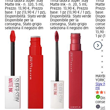
Tinta labbra Super Stay
Tinta labbra Super Stay
Tinta la
Matte Ink - n. 320, 5 ml;
Matte Ink - n. 20, 5 ml;
Matte Ink
Prezzo: 13,90 €; Prezzo
Prezzo: 13,90 €; Prezzo
Prezzo: 
base: 1 pz (13,90 € / 1 pz);
base: 1 pz (13,90 € / 1 pz);
base: 1 p
Disponibilità: Stato verde
Disponibilità: Stato verde
Disponibi
Disponibile per la
Disponibile per la
Disponibi
consegna, Stato grigio
consegna, Stato grigio
consegna
seleziona il negozio dm
seleziona il negozio dm
selezion
13,90 €
1 pz (13,9
+1
MAYBELL
YORK
Tin
Stay Matt
ml
Dispon
consegn
selez