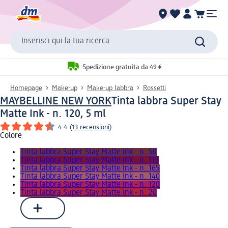
Inserisci qui la tua ricerca
Spedizione gratuita da 49 €
Homepage
Make-up
Make-up labbra
Rossetti
MAYBELLINE NEW YORK
Tinta labbra Super Stay
Matte Ink - n. 120, 5 ml
4.4
(
13 recensioni
)
Colore
Tinta labbra Super Stay Matte Ink - n. 50
Tinta labbra Super Stay Matte Ink - n. 115
Tinta labbra Super Stay Matte Ink - n. 165
Tinta labbra Super Stay Matte Ink - n. 140
Tinta labbra Super Stay Matte Ink - n. 120
Tinta labbra Super Stay Matte Ink - n. 20