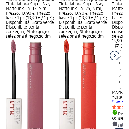
Tinta labbra Super Stay
Tinta labbra Super Stay
Tinta la
Matte Ink - n. 15, 5 ml;
Matte Ink - n. 25, 5 ml;
Matte Ink
Prezzo: 13,90 €; Prezzo
Prezzo: 13,90 €; Prezzo
Prezzo: 
base: 1 pz (13,90 € / 1 pz);
base: 1 pz (13,90 € / 1 pz);
base: 1 p
Disponibilità: Stato verde
Disponibilità: Stato verde
Disponibi
Disponibile per la
Disponibile per la
Disponibi
consegna, Stato grigio
consegna, Stato grigio
consegna
seleziona il negozio dm
seleziona il negozio dm
selezion
13,90 €
1 pz (13,9
+1
MAYBELL
YORK
Tin
Stay Matt
Dispon
consegn
selez