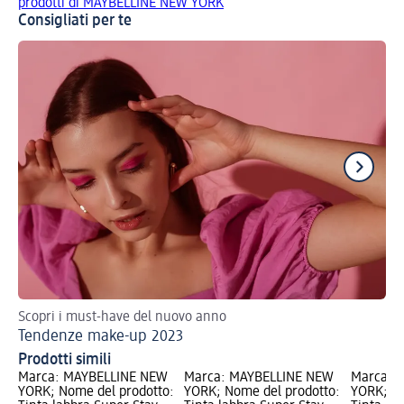
prodotti di MAYBELLINE NEW YORK
Consigliati per te
Scopri i must-have del nuovo anno
5 e
Tendenze make-up 2023
Gl
Prodotti simili
Marca: MAYBELLINE NEW
Marca: MAYBELLINE NEW
Marca: 
YORK; Nome del prodotto:
YORK; Nome del prodotto:
YORK; No