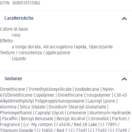
GTIN: 3600531513382
Caratteristiche
Colore di base:
rosa
Effetto:
a lunga durata, Ad asciugatura rapida, Opacizzante
Texture / consistenza / applicazione:
Liquido
Sostanze
Dimethicone | Trimethylsiloxysilicate | Isododecane | Nylon-
611/Dimethicone Copolymer | Dimethicone Crosspolymer | C30-45
Alkyldimethylsilyl Polypropylsilsesquioxane | Lauroyl Lysine |
Alumina | Silica Silylate | Disodium Stearoyl Glutamate |
Phenoxyethanol | Caprylyl Glycol | Limonene | Aluminum Hydroxide
| Paraffin | Benzyl Benzoate | Benzyl Alcohol | Citronellol | Parfum /
Fragrance | [+/- My contain CI 45410 / Red 28 Lake | CI 77891 /
Titanium Dioxide | CI 15850 / Red 7 | CI 77491 | CI 77492 | CI 77499 /