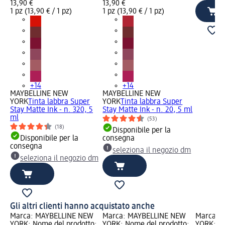
13,90 €
13,90 €
1 pz (13,90 € / 1 pz)
1 pz (13,90 € / 1 pz)
+14
+14
MAYBELLINE NEW
MAYBELLINE NEW
YORK
Tinta labbra Super
YORK
Tinta labbra Super
Stay Matte Ink - n. 320, 5
Stay Matte Ink - n. 20, 5 ml
ml
(53)
(18)
Disponibile per la
Disponibile per la
consegna
consegna
seleziona il negozio dm
seleziona il negozio dm
Gli altri clienti hanno acquistato anche
Marca: MAYBELLINE NEW
Marca: MAYBELLINE NEW
Marca: 
YORK; Nome del prodotto:
YORK; Nome del prodotto:
YORK; No