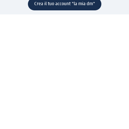
Crea il tuo account "la mia dm"
Aiuto e contatti
Servizi
Servizio clienti
Spedizione e consegna
Reso e rimborso
L'azienda
La nostra azienda
Corporate Responsibility
Lavora con noi
Press e news
Espansione
Un mondo di prodotti
Il mondo dm
Punti vendita
Il nostro Journal
Vivere consapevoli con dm