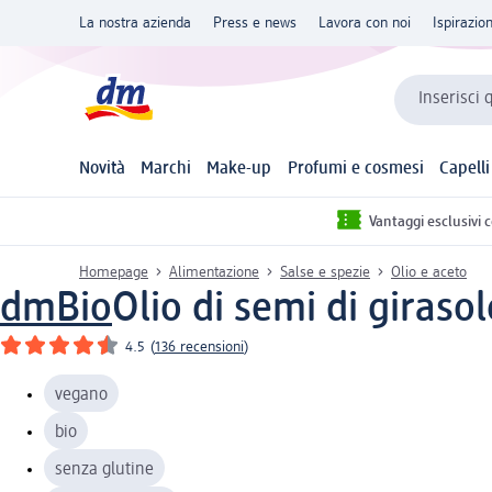
La nostra azienda
Press e news
Lavora con noi
Ispirazio
Inserisci 
Novità
Marchi
Make-up
Profumi e cosmesi
Capelli
Vantaggi esclusivi 
Homepage
Alimentazione
Salse e spezie
Olio e aceto
dmBio
Olio di semi di giraso
4.5
(
136 recensioni
)
vegano
bio
senza glutine