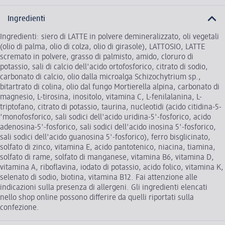
Ingredienti
Ingredienti: siero di LATTE in polvere demineralizzato, oli vegetali
(olio di palma, olio di colza, olio di girasole), LATTOSIO, LATTE
scremato in polvere, grasso di palmisto, amido, cloruro di
potassio, sali di calcio dell'acido ortofosforico, citrato di sodio,
carbonato di calcio, olio dalla microalga Schizochytrium sp.,
bitartrato di colina, olio dal fungo Mortierella alpina, carbonato di
magnesio, L-tirosina, inositolo, vitamina C, L-fenilalanina, L-
triptofano, citrato di potassio, taurina, nucleotidi (acido citidina-5-
'monofosforico, sali sodici dell'acido uridina-5'-fosforico, acido
adenosina-5'-fosforico, sali sodici dell'acido inosina 5'-fosforico,
sali sodici dell'acido guanosina 5'-fosforico), ferro bisglicinato,
solfato di zinco, vitamina E, acido pantotenico, niacina, tiamina,
solfato di rame, solfato di manganese, vitamina B6, vitamina D,
vitamina A, riboflavina, iodato di potassio, acido folico, vitamina K,
selenato di sodio, biotina, vitamina B12. Fai attenzione alle
indicazioni sulla presenza di allergeni. Gli ingredienti elencati
nello shop online possono differire da quelli riportati sulla
confezione.