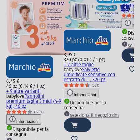
babylove
premium 
kg),..., 
Info
Dispon
consegn
selez
3,95 €
320 pz (0,01 € / 1 pz)
+ 2 altre taglie
babylove
Salviette
umidificate sensitive con
estratto di..., 320 pz
6,45 €
(521)
46 pz (0,14 € / 1 pz)
+ 9 altre varianti
Informazioni
babylove
Pannolini
premium taglia 3 midi (4-9
Disponibile per la
kg), 46 pz
consegna
(1794)
seleziona il negozio dm
Informazioni
Disponibile per la
consegna