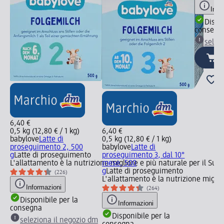
Info
Dispon
consegn
selez
6,40 €
0,5 kg (12,80 € / 1 kg)
6,40 €
babylove
Latte di
0,5 kg (12,80 € / 1 kg)
proseguimento 2, 500
babylove
Latte di
g
Latte di proseguimento
proseguimento 3, dal 10°
L'allattamento è la nutrizione migliore e più naturale per il Su
mese, 500
g
Latte di proseguimento
(226)
L'allattamento è la nutrizione migli
Informazioni
(264)
Disponibile per la
Informazioni
consegna
Disponibile per la
seleziona il negozio dm