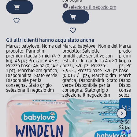
consegna
seleziona il negozio dm
Gli altri clienti hanno acquistato anche
Marca: babylove; Nome del
Marca: babylove; Nome del
Marca: b
prodotto: Pannolini
prodotto: Salviette
prodotto
premium taglia 3 midi (4-9
umidificate sensitive con
premium 
kg), 46 pz; Prezzo: 6,45 €;
estratto di mandorla 4 x 80
kg), con
Prezzo base: 46 pz (0,14 € /
pezzi, 320 pz; Prezzo:
pz; Prez
1 pz); Marchio dm grafica;
3,95 €; Prezzo base: 320 pz
base: 92 
Disponibilità: Stato verde
(0,01 € / 1 pz); Marchio dm
Marchio 
Disponibile per la
grafica; Disponibilità: Stato
Disponibi
consegna, Stato grigio
verde Disponibile per la
Disponibi
seleziona il negozio dm
consegna, Stato grigio
consegna
seleziona il negozio dm
selezion
12,50 €
92 pz (0,
+ 7 altre