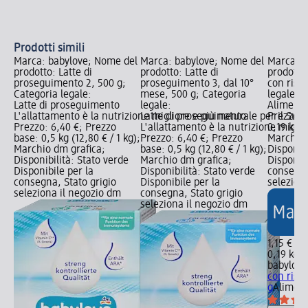
Qu
Prodotti simili
Marca: babylove; Nome del
Marca: babylove; Nome del
Marca: b
prodotto: Latte di
prodotto: Latte di
prodotto:
proseguimento 2, 500 g;
proseguimento 3, dal 10°
con riso,
Categoria legale:
mese, 500 g; Categoria
legale:
Latte di proseguimento
legale:
Alimento
L'allattamento è la nutrizione migliore e più naturale per il Suo
Latte di proseguimento
Prezzo: 1
Prezzo: 6,40 €; Prezzo
L'allattamento è la nutrizione miglio
0,19 kg (
base: 0,5 kg (12,80 € / 1 kg);
Prezzo: 6,40 €; Prezzo
Marchio 
Marchio dm grafica;
base: 0,5 kg (12,80 € / 1 kg);
Disponibi
Disponibilità: Stato verde
Marchio dm grafica;
Disponibi
Disponibile per la
Disponibilità: Stato verde
consegna
consegna, Stato grigio
Disponibile per la
selezion
seleziona il negozio dm
consegna, Stato grigio
seleziona il negozio dm
1,15 €
0,19 kg (
babylove
con riso,
g
Aliment