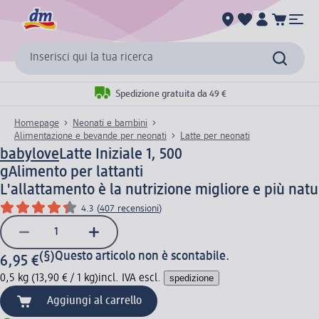
Inserisci qui la tua ricerca
Spedizione gratuita da 49 €
Homepage
Neonati e bambini
Alimentazione e bevande per neonati
Latte per neonati
babylove
Latte Iniziale 1, 500
g
Alimento per lattanti
L'allattamento è la nutrizione migliore e più nat
4.3
(
407 recensioni
)
(§)
Questo articolo non è scontabile.
6,95 €
0,5 kg (13,90 € / 1 kg)
incl. IVA escl.
spedizione
Aggiungi al carrello