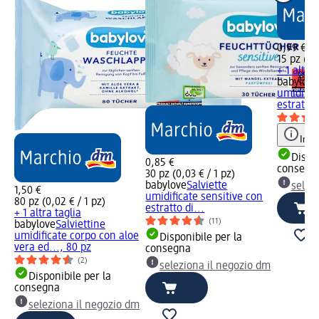
0,99 €
15 pz (0,
+ 1 altra 
babylove
umidific
estratto 
Info
Dispon
0,85 €
consegn
30 pz (0,03 € / 1 pz)
babylove
Salviette
selez
1,50 €
umidificate sensitive con
80 pz (0,02 € / 1 pz)
estratto di...
+ 1 altra taglia
(11)
babylove
Salviettine
umidificate corpo con aloe
Disponibile per la
vera ed..., 80 pz
consegna
(2)
seleziona il negozio dm
Disponibile per la
consegna
seleziona il negozio dm