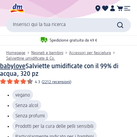
Inserisci qui la tua ricerca
Spedizione gratuita da 49 €
Homepage
Neonati e bambini
Accessori per fasciatura
Salviettine umidificate & Co.
babylove
Salviette umidificate con il 99% di
acqua, 320 pz
4.3
(
2212 recensioni
)
vegano
Senza alcol
Senza profumi
Prodotti per la cura delle pelli sensibili
Particolarmente indicato per i bambini