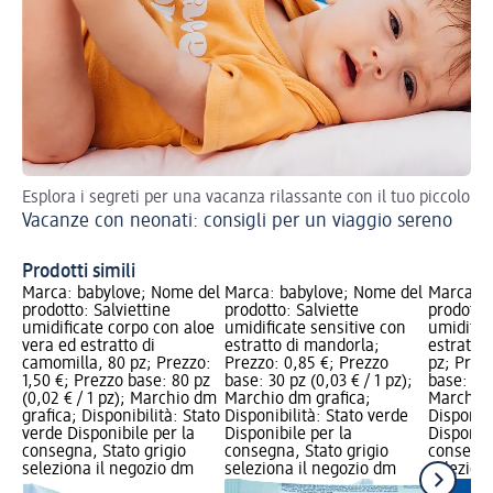
Esplora i segreti per una vacanza rilassante con il tuo piccolo
Pre
Vacanze con neonati: consigli per un viaggio sereno
str
Vi
Prodotti simili
Marca: babylove; Nome del
Marca: babylove; Nome del
Marca: b
prodotto: Salviettine
prodotto: Salviette
prodotto:
umidificate corpo con aloe
umidificate sensitive con
umidific
vera ed estratto di
estratto di mandorla;
estratto 
camomilla, 80 pz; Prezzo:
Prezzo: 0,85 €; Prezzo
pz; Prez
1,50 €; Prezzo base: 80 pz
base: 30 pz (0,03 € / 1 pz);
base: 15 
(0,02 € / 1 pz); Marchio dm
Marchio dm grafica;
Marchio 
grafica; Disponibilità: Stato
Disponibilità: Stato verde
Disponibi
verde Disponibile per la
Disponibile per la
Disponibi
consegna, Stato grigio
consegna, Stato grigio
consegna
seleziona il negozio dm
seleziona il negozio dm
selezion