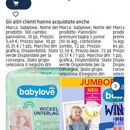
Gli altri clienti hanno acquistato anche
Marca: babylove; Nome del
Marca: babylove; Nome del
Marca: b
prodotto: Teli cambio
prodotto: Pannolini
prodotto
pannolino, 10 pz; Prezzo:
premium taglia 5 junior
premium 
3,49 €; Prezzo base: 10 pz
(10-16 kg), confezione
14 kg), 
(0,35 € / 1 pz); Marchio dm
Jumbo, 72 pz; Prezzo:
84 pz; Pr
grafica; Disponibilità: Stato
12,50 €; Prezzo base: 72 pz
Prezzo ba
verde Disponibile per la
(0,17 € / 1 pz); Marchio dm
1 pz); M
consegna, Stato grigio
grafica; Disponibilità: Stato
Disponibi
seleziona il negozio dm
verde Disponibile per la
Disponibi
consegna, Stato grigio
consegna
seleziona il negozio dm
selezion
12,50 €
84 pz (0,
+ 7 altre
babylove
premium 
14 kg),..