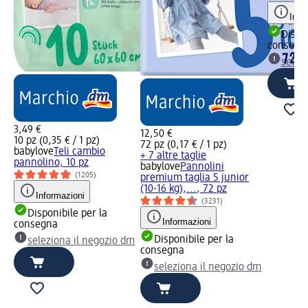
Info
Dispon
consegn
selez
3,49 €
12,50 €
10 pz (0,35 € / 1 pz)
72 pz (0,17 € / 1 pz)
babylove
Teli cambio
+ 7 altre taglie
pannolino, 10 pz
babylove
Pannolini
(1205)
premium taglia 5 junior
(10-16 kg),..., 72 pz
Informazioni
(3231)
Disponibile per la
Informazioni
consegna
Disponibile per la
seleziona il negozio dm
consegna
seleziona il negozio dm