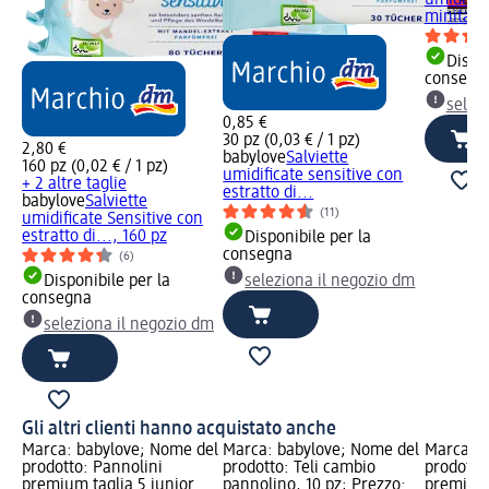
minitagli
Dispon
consegn
selez
0,85 €
30 pz (0,03 € / 1 pz)
2,80 €
babylove
Salviette
160 pz (0,02 € / 1 pz)
umidificate sensitive con
+ 2 altre taglie
estratto di...
babylove
Salviette
(11)
umidificate Sensitive con
estratto di..., 160 pz
Disponibile per la
consegna
(6)
Disponibile per la
seleziona il negozio dm
consegna
seleziona il negozio dm
Gli altri clienti hanno acquistato anche
Marca: babylove; Nome del
Marca: babylove; Nome del
Marca: b
prodotto: Pannolini
prodotto: Teli cambio
prodotto
premium taglia 5 junior
pannolino, 10 pz; Prezzo:
premium 