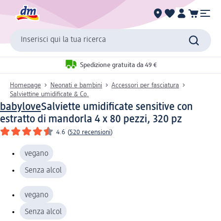
Inserisci qui la tua ricerca
Spedizione gratuita da 49 €
Homepage
Neonati e bambini
Accessori per fasciatura
Salviettine umidificate & Co.
babylove
Salviette umidificate sensitive con
estratto di mandorla 4 x 80 pezzi, 320 pz
4.6
(
520 recensioni
)
vegano
Senza alcol
vegano
Senza alcol