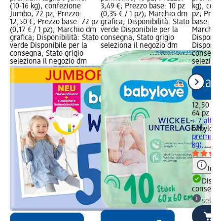
(10-16 kg), confezione
3,49 €; Prezzo base: 10 pz
kg), con
Jumbo, 72 pz; Prezzo:
(0,35 € / 1 pz); Marchio dm
pz; Prez
12,50 €; Prezzo base: 72 pz
grafica; Disponibilità: Stato
base: 64 
(0,17 € / 1 pz); Marchio dm
verde Disponibile per la
Marchio 
grafica; Disponibilità: Stato
consegna, Stato grigio
Disponibi
verde Disponibile per la
seleziona il negozio dm
Disponibi
consegna, Stato grigio
consegna
seleziona il negozio dm
selezion
12,50 €
64 pz (0,
+ 7 altre
babylove
premium 
kg),..., 
Info
Dispon
consegn
selez