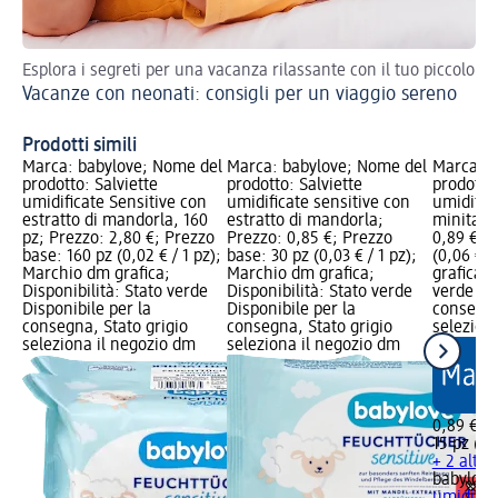
Esplora i segreti per una vacanza rilassante con il tuo piccolo
Pre
Vacanze con neonati: consigli per un viaggio sereno
str
Vi
Prodotti simili
Marca: babylove; Nome del
Marca: babylove; Nome del
Marca: b
prodotto: Salviette
prodotto: Salviette
prodotto:
umidificate Sensitive con
umidificate sensitive con
umidifica
estratto di mandorla, 160
estratto di mandorla;
minitagli
pz; Prezzo: 2,80 €; Prezzo
Prezzo: 0,85 €; Prezzo
0,89 €; 
base: 160 pz (0,02 € / 1 pz);
base: 30 pz (0,03 € / 1 pz);
(0,06 € /
Marchio dm grafica;
Marchio dm grafica;
grafica; 
Disponibilità: Stato verde
Disponibilità: Stato verde
verde Dis
Disponibile per la
Disponibile per la
consegna
consegna, Stato grigio
consegna, Stato grigio
selezion
seleziona il negozio dm
seleziona il negozio dm
0,89 €
15 pz (0,
+ 2 altre
babylove
umidifica