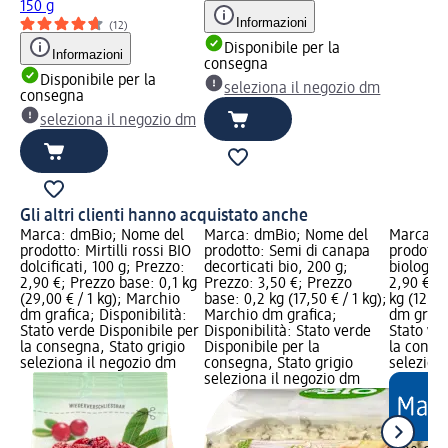
150 g
Informazioni
(12)
Disponibile per la
Informazioni
consegna
Disponibile per la
seleziona il negozio dm
consegna
seleziona il negozio dm
Gli altri clienti hanno acquistato anche
Marca: dmBio; Nome del
Marca: dmBio; Nome del
Marca: 
prodotto: Mirtilli rossi BIO
prodotto: Semi di canapa
prodotto
dolcificati, 100 g; Prezzo:
decorticati bio, 200 g;
biologici
2,90 €; Prezzo base: 0,1 kg
Prezzo: 3,50 €; Prezzo
2,90 €; 
(29,00 € / 1 kg); Marchio
base: 0,2 kg (17,50 € / 1 kg);
kg (12,89
dm grafica; Disponibilità:
Marchio dm grafica;
dm grafic
Stato verde Disponibile per
Disponibilità: Stato verde
Stato ve
la consegna, Stato grigio
Disponibile per la
la conse
seleziona il negozio dm
consegna, Stato grigio
selezion
seleziona il negozio dm