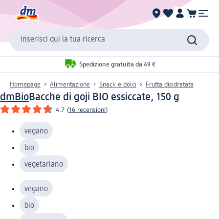
Inserisci qui la tua ricerca
Spedizione gratuita da 49 €
Homepage
Alimentazione
Snack e dolci
Frutta disidratata
dmBio
Bacche di goji BIO essiccate, 150 g
4.7
(
16 recensioni
)
vegano
bio
vegetariano
vegano
bio