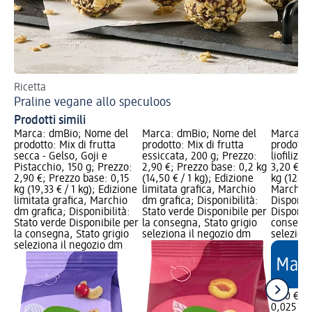
Ricetta
Ric
Praline vegane allo speculoos
St
Prodotti simili
Marca: dmBio; Nome del
Marca: dmBio; Nome del
Marca: 
prodotto: Mix di frutta
prodotto: Mix di frutta
prodotto
secca - Gelso, Goji e
essiccata, 200 g; Prezzo:
liofilizza
Pistacchio, 150 g; Prezzo:
2,90 €; Prezzo base: 0,2 kg
3,20 €; 
2,90 €; Prezzo base: 0,15
(14,50 € / 1 kg); Edizione
kg (128,0
kg (19,33 € / 1 kg); Edizione
limitata grafica, Marchio
Marchio 
limitata grafica, Marchio
dm grafica; Disponibilità:
Disponibi
dm grafica; Disponibilità:
Stato verde Disponibile per
Disponibi
Stato verde Disponibile per
la consegna, Stato grigio
consegna
la consegna, Stato grigio
seleziona il negozio dm
selezion
seleziona il negozio dm
3,20 €
0,025 kg 