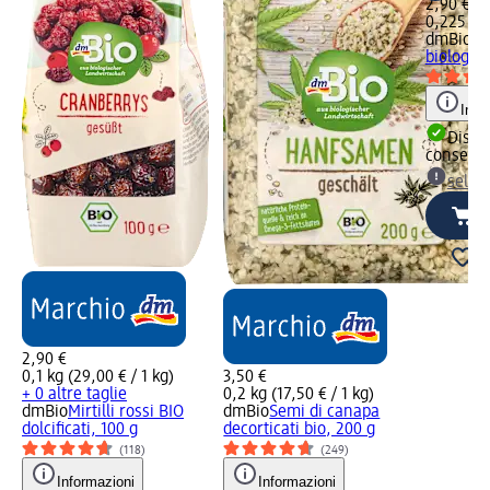
2,90 €
0,225 kg 
dmBio
Se
biologici
Info
Dispon
consegn
selez
2,90 €
0,1 kg (29,00 € / 1 kg)
3,50 €
+ 0 altre taglie
0,2 kg (17,50 € / 1 kg)
dmBio
Mirtilli rossi BIO
dmBio
Semi di canapa
dolcificati, 100 g
decorticati bio, 200 g
(118)
(249)
Informazioni
Informazioni