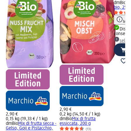
dmBio
La
bio, 25 g
Info
Dispon
consegn
selez
2,90 €
2,90 €
0,2 kg (14,50 € / 1 kg)
0,15 kg (19,33 € / 1 kg)
dmBio
Mix di frutta
dmBio
Mix di frutta secca -
essiccata, 200 g
Gelso, Goji e Pistacchio,
(13)