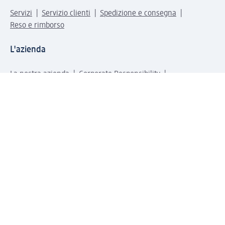
Servizi
Servizio clienti
Spedizione e consegna
Reso e rimborso
L'azienda
La nostra azienda
Corporate Responsibility
Lavora con noi
Press e news
Espansione
Un mondo di prodotti
Il mondo dm
Punti vendita
Il nostro Journal
Vivere consapevoli con dm
Sigilli e certificazioni