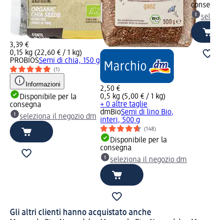
consegn
selez
3,39 €
0,15 kg (22,60 € / 1 kg)
PROBIOS
Semi di chia, 150 g
(1)
Informazioni
2,50 €
0,5 kg (5,00 € / 1 kg)
Disponibile per la
+ 0 altre taglie
consegna
dmBio
Semi di lino Bio,
seleziona il negozio dm
interi, 500 g
(148)
Disponibile per la
consegna
seleziona il negozio dm
Gli altri clienti hanno acquistato anche