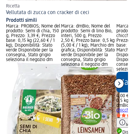
Ricetta
Ric
Vellutata di zucca con cracker di ceci
Ba
Prodotti simili
Marca: PROBIOS; Nome del
Marca: dmBio; Nome del
Marca: 
prodotto: Semi di chia, 150
prodotto: Semi di lino Bio,
prodotto:
g; Prezzo: 3,39 €; Prezzo
interi, 500 g; Prezzo:
chicchi 
base: 0,15 kg (22,60 € / 1
2,50 €; Prezzo base: 0,5 kg
Prezzo: 
kg); Disponibilità: Stato
(5,00 € / 1 kg); Marchio dm
base: 0,5
verde Disponibile per la
grafica; Disponibilità: Stato
Marchio 
consegna, Stato grigio
verde Disponibile per la
Disponibi
seleziona il negozio dm
consegna, Stato grigio
Disponibi
seleziona il negozio dm
consegna
selezion
4,00 €
0,5 kg (8
dmBio
Gr
chicchi 
Info
Dispon