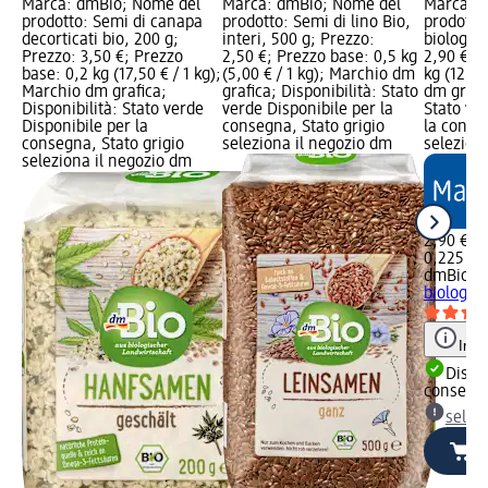
Marca: dmBio; Nome del
Marca: dmBio; Nome del
Marca: 
prodotto: Semi di canapa
prodotto: Semi di lino Bio,
prodotto
decorticati bio, 200 g;
interi, 500 g; Prezzo:
biologici
Prezzo: 3,50 €; Prezzo
2,50 €; Prezzo base: 0,5 kg
2,90 €; 
base: 0,2 kg (17,50 € / 1 kg);
(5,00 € / 1 kg); Marchio dm
kg (12,89
Marchio dm grafica;
grafica; Disponibilità: Stato
dm grafic
Disponibilità: Stato verde
verde Disponibile per la
Stato ve
Disponibile per la
consegna, Stato grigio
la conse
consegna, Stato grigio
seleziona il negozio dm
selezion
seleziona il negozio dm
2,90 €
0,225 kg 
dmBio
Se
biologici
Info
Dispon
consegn
selez