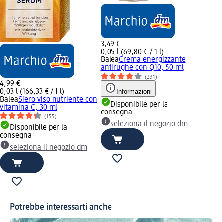
3,49 €
0,05 l (69,80 € / 1 l)
Balea
Crema energizzante
antirughe con Q10, 50 ml
(231)
4,99 €
0,03 l (166,33 € / 1 l)
Informazioni
Balea
Siero viso nutriente con
Disponibile per la
vitamina C, 30 ml
consegna
(155)
seleziona il negozio dm
Disponibile per la
consegna
seleziona il negozio dm
Potrebbe interessarti anche