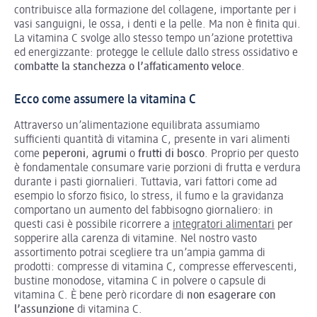
contribuisce alla formazione del collagene, importante per i
vasi sanguigni, le ossa, i denti e la pelle. Ma non è finita qui.
La vitamina C svolge allo stesso tempo un’azione protettiva
ed energizzante: protegge le cellule dallo stress ossidativo e
combatte la stanchezza o l’affaticamento veloce
.
Ecco come assumere la vitamina C
Attraverso un’alimentazione equilibrata assumiamo
sufficienti quantità di vitamina C, presente in vari alimenti
come
peperoni
,
agrumi
o
frutti di bosco
. Proprio per questo
è fondamentale consumare varie porzioni di frutta e verdura
durante i pasti giornalieri. Tuttavia, vari fattori come ad
esempio lo sforzo fisico, lo stress, il fumo e la gravidanza
comportano un aumento del fabbisogno giornaliero: in
questi casi è possibile ricorrere a
integratori alimentari
per
sopperire alla carenza di vitamine. Nel nostro vasto
assortimento potrai scegliere tra un’ampia gamma di
prodotti: compresse di vitamina C, compresse effervescenti,
bustine monodose, vitamina C in polvere o capsule di
vitamina C. È bene però ricordare di
non esagerare con
l’assunzione
di vitamina C.