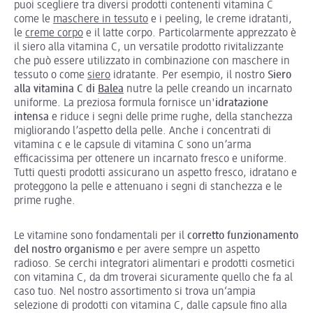
puoi scegliere tra diversi prodotti contenenti vitamina C
come le
maschere in tessuto
e i peeling, le creme idratanti,
le
creme corpo
e il latte corpo. Particolarmente apprezzato è
il siero alla vitamina C, un versatile prodotto rivitalizzante
che può essere utilizzato in combinazione con maschere in
tessuto o come
siero
idratante. Per esempio, il nostro
Siero
alla vitamina C di
Balea
nutre la pelle creando un incarnato
uniforme. La preziosa formula fornisce un'
idratazione
intensa
e riduce i segni delle prime rughe, della stanchezza
migliorando l’aspetto della pelle. Anche i concentrati di
vitamina c e le capsule di vitamina C sono un’arma
efficacissima per ottenere un incarnato fresco e uniforme.
Tutti questi prodotti assicurano un aspetto fresco, idratano e
proteggono la pelle e attenuano i segni di stanchezza e le
prime rughe.
Le vitamine sono fondamentali per il
corretto funzionamento
del nostro organismo
e per avere sempre un aspetto
radioso. Se cerchi integratori alimentari e prodotti cosmetici
con vitamina C, da dm troverai sicuramente quello che fa al
caso tuo. Nel nostro assortimento si trova un‘ampia
selezione di prodotti con vitamina C, dalle capsule fino alla