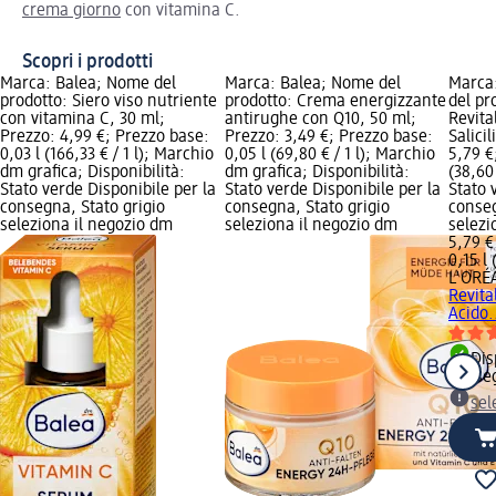
crema giorno
con vitamina C.
Scopri i prodotti
Marca: Balea; Nome del
Marca: Balea; Nome del
Marca
prodotto: Siero viso nutriente
prodotto: Crema energizzante
del pr
con vitamina C, 30 ml;
antirughe con Q10, 50 ml;
Revita
Prezzo: 4,99 €; Prezzo base:
Prezzo: 3,49 €; Prezzo base:
Salici
0,03 l (166,33 € / 1 l); Marchio
0,05 l (69,80 € / 1 l); Marchio
5,79 €
dm grafica; Disponibilità:
dm grafica; Disponibilità:
(38,60 
Stato verde Disponibile per la
Stato verde Disponibile per la
Stato 
consegna, Stato grigio
consegna, Stato grigio
conseg
seleziona il negozio dm
seleziona il negozio dm
selezi
5,79 €
0,15 l 
L'ORÉ
Revita
Acido.
Dis
conse
sel