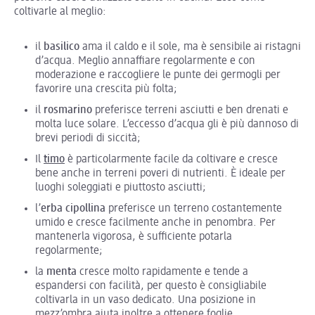
coltivarle al meglio:
il
basilico
ama il caldo e il sole, ma è sensibile ai ristagni
d’acqua. Meglio annaffiare regolarmente e con
moderazione e raccogliere le punte dei germogli per
favorire una crescita più folta;
il
rosmarino
preferisce terreni asciutti e ben drenati e
molta luce solare. L’eccesso d’acqua gli è più dannoso di
brevi periodi di siccità;
Il
timo
è particolarmente facile da coltivare e cresce
bene anche in terreni poveri di nutrienti. È ideale per
luoghi soleggiati e piuttosto asciutti;
l’
erba cipollina
preferisce un terreno costantemente
umido e cresce facilmente anche in penombra. Per
mantenerla vigorosa, è sufficiente potarla
regolarmente;
la
menta
cresce molto rapidamente e tende a
espandersi con facilità, per questo è consigliabile
coltivarla in un vaso dedicato. Una posizione in
mezz’ombra aiuta inoltre a ottenere foglie