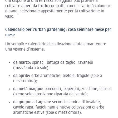
Chi dispone di una
terrazza
soleggiata può provare a
coltivare
alberi da frutto
compatti, come le varietà colonnari
o nane, selezionate appositamente per la coltivazione in
vaso.
Calendario per l’urban gardening: cosa seminare mese per
mese
Un semplice calendario di coltivazione aiuta a mantenere
una visione d’insieme:
da marzo:
spinaci, lattuga da taglio, ravanelli
(mezz’ombra o sole);
da aprile:
erbe aromatiche, bietole, fragole (sole o
mezz’ombra);
da metà maggio:
pomodori, peperoni, zucchine, cetrioli
(pieno sole e posizione riparata dal vento);
da giugno ad agosto:
seconda semina di insalate,
cavolo rapa, fagioli nani e nuove coltivazioni di erbe
aromatiche estive (sole o mezz’ombra).