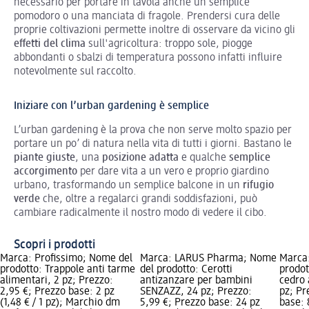
necessario per portare in tavola anche un semplice
pomodoro o una manciata di fragole. Prendersi cura delle
proprie coltivazioni permette inoltre di osservare da vicino gli
effetti del clima
sull'agricoltura: troppo sole, piogge
abbondanti o sbalzi di temperatura possono infatti influire
notevolmente sul raccolto.
Iniziare con l’urban gardening è semplice
L’urban gardening è la prova che non serve molto spazio per
portare un po’ di natura nella vita di tutti i giorni. Bastano le
piante giuste
, una
posizione adatta
e qualche
semplice
accorgimento
per dare vita a un vero e proprio giardino
urbano, trasformando un semplice balcone in un
rifugio
verde
che, oltre a regalarci grandi soddisfazioni, può
cambiare radicalmente il nostro modo di vedere il cibo.
Scopri i prodotti
Marca: Profissimo; Nome del
Marca: LARUS Pharma; Nome
Marca:
prodotto: Trappole anti tarme
del prodotto: Cerotti
prodot
alimentari, 2 pz; Prezzo:
antizanzare per bambini
cedro 
2,95 €; Prezzo base: 2 pz
SENZAZZ, 24 pz; Prezzo:
pz; Pr
(1,48 € / 1 pz); Marchio dm
5,99 €; Prezzo base: 24 pz
base: 8