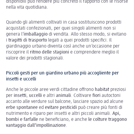
disponibili può rendere più concreto il rapporto con le risorse
nella vita quotidiana.
Quando gli alimenti coltivati in casa sostituiscono prodotti
acquistati confezionati, per quei singoli alimenti non si
genera l’
imballaggio
di vendita. Allo stesso modo, si evitano
i
tragitti di trasporto
legati a quei prodotti specifici. Il
giardinaggio urbano diventa così anche un’occasione per
riscoprire il
ritmo delle stagioni
e comprendere meglio il
valore dei prodotti stagionali.
Piccoli gesti per un giardino urbano più accogliente per
insetti e uccelli
Anche le piccole aree verdi cittadine offrono
habitat
preziosi
per
insetti
,
uccelli
e altri
animali
. Coltivare
fiori
autoctoni
accanto alle verdure sul balcone, lasciare spazio ad alcune
erbe spontanee
ed
evitare pesticidi
può creare più fonti di
nutrimento e riparo per insetti e altri piccoli animali.
Api,
bombi e farfalle
ne beneficiano, e anche
le colture traggono
vantaggio dall’impollinazione
.