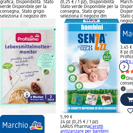
grafica; Disponibilità: Stato
(0,25 € / 1 pz); Disponibilità:
Marchi
verde Disponibile per la
Stato verde Disponibile per la
Dispon
consegna, Stato grigio
consegna, Stato grigio
Dispon
seleziona il negozio dm
seleziona il negozio dm
Stato 
negoz
3,45 €
8 pz (0
Profis
cedro 
pz
Dis
conse
sel
5,99 €
24 pz (0,25 € / 1 pz)
LARUS Pharma
Cerotti
antizanzare per bambini