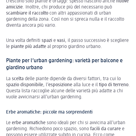
crescono solo piante e ortaggi: spesso nascono anche
nuove
amicizie
. Inoltre, chi produce più del necessario può
scambiare il raccolto
con altri appassionati di urban
gardening della zona. Così non si spreca nulla e il raccolto
diventa ancora più vario.
Una volta definiti
spazi
e
vasi
, il passo successivo è scegliere
le
piante più adatte
al proprio giardino urbano.
Piante per l’urban gardening: varietà per balcone e
giardino urbano
La
scelta
delle piante dipende da diversi fattori, tra cui lo
spazio disponibile
, l’
esposizione
alla luce e il
tipo di terreno
.
Questa lista raccoglie alcune delle varietà più adatte a chi
vuole avvicinarsi all’urban gardening.
Erbe aromatiche: piccole ma sorprendenti
Le
erbe aromatiche
sono ideali per chi si avvicina all’urban
gardening. Richiedono poco spazio, sono
facili da curare
e
possono essere utilizzate subito in cucina. Ecco come