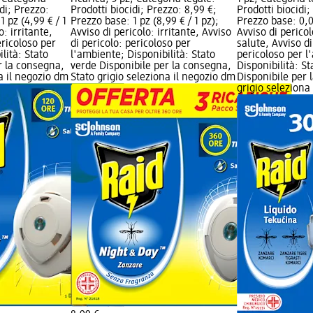
idi; Prezzo:
Prodotti biocidi; Prezzo: 8,99 €;
Prodotti biocidi;
1 pz (4,99 € / 1
Prezzo base: 1 pz (8,99 € / 1 pz);
Prezzo base: 0,02
o: irritante,
Avviso di pericolo: irritante, Avviso
Avviso di pericol
ericoloso per
di pericolo: pericoloso per
salute, Avviso di
lità: Stato
l'ambiente; Disponibilità: Stato
pericoloso per l
r la consegna,
verde Disponibile per la consegna,
Disponibilità: S
na il negozio dm
Stato grigio seleziona il negozio dm
Disponibile per 
grigio seleziona