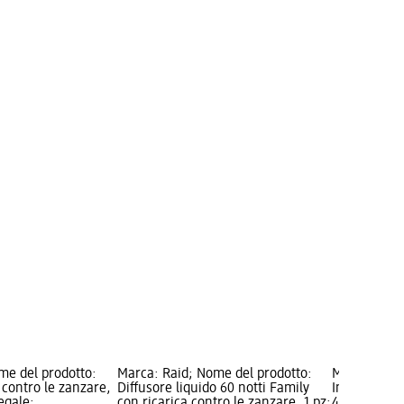
me del prodotto:
Marca: Raid; Nome del prodotto:
Marca: Raid
i contro le zanzare,
Diffusore liquido 60 notti Family
Insetticida
egale:
con ricarica contro le zanzare, 1 pz;
400 ml; Cat