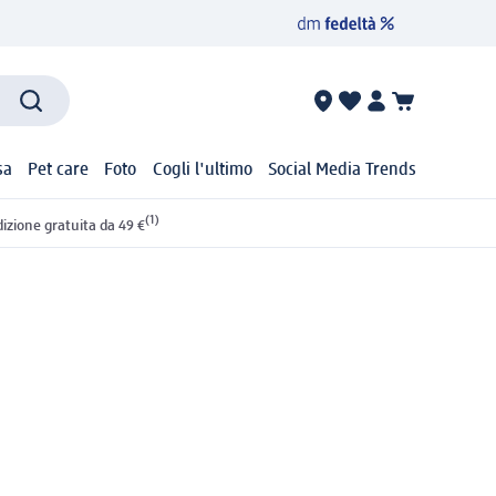
sa
Pet care
Foto
Cogli l'ultimo
Social Media Trends
(1)
izione gratuita da 49 €