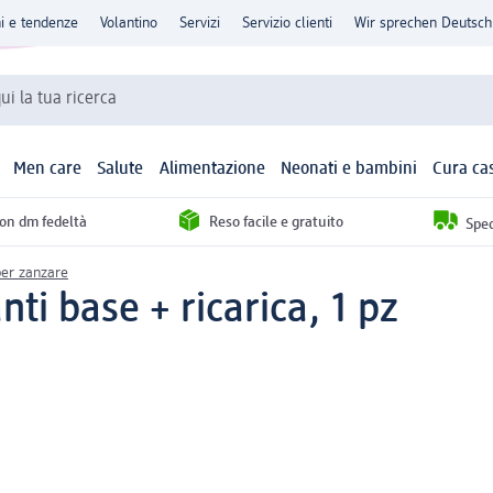
ni e tendenze
Volantino
Servizi
Servizio clienti
Wir sprechen Deutsch
qui la tua ricerca
Men care
Salute
Alimentazione
Neonati e bambini
Cura ca
con dm fedeltà
Reso facile e gratuito
Sped
per zanzare
nti base + ricarica, 1 pz