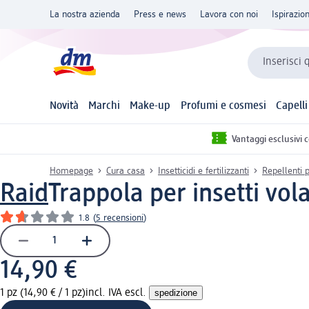
La nostra azienda
Press e news
Lavora con noi
Ispirazio
Inserisci 
Novità
Marchi
Make-up
Profumi e cosmesi
Capelli
Vantaggi esclusivi 
Homepage
Cura casa
Insetticidi e fertilizzanti
Repellenti 
Raid
Trappola per insetti vola
1.8
(
5 recensioni
)
14,90 €
1 pz (14,90 € / 1 pz)
incl. IVA escl.
spedizione