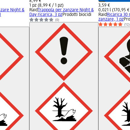
8,99 €
1 pz (8,99 € / 1 pz)
3,59 €
nzare Night &
Raid
Trappola per zanzare Night &
0,021 l (170,95 € 
1
Day ricarica, 3 pz
Prodotti biocidi
Raid
Ricarica 30 
zanzare, 1 pz
Pro
(0)
(12)