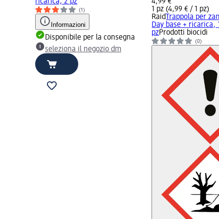
ricarica, 2 pz
4,99 €
1 pz (4,99 € / 1 pz)
(1)
Raid
Trappola per za
Informazioni
Day base + ricarica, 
pz
Prodotti biocidi
Disponibile per la consegna
(0)
seleziona il negozio dm