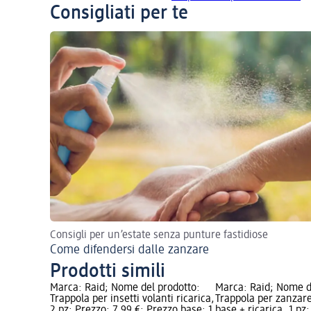
Consigliati per te
Consigli per un’estate senza punture fastidiose
Come difendersi dalle zanzare
Prodotti simili
Marca: Raid; Nome del prodotto:
Marca: Raid; Nome d
Trappola per insetti volanti ricarica,
Trappola per zanzar
2 pz; Prezzo: 7,99 €; Prezzo base: 1
base + ricarica, 1 pz