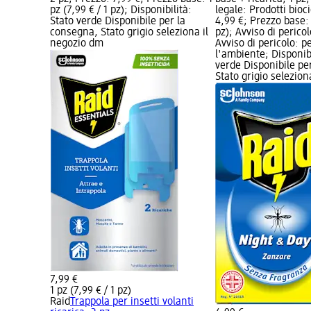
pz (7,99 € / 1 pz); Disponibilità:
legale: Prodotti bioc
Stato verde Disponibile per la
4,99 €; Prezzo base: 
consegna, Stato grigio seleziona il
pz); Avviso di pericol
negozio dm
Avviso di pericolo: p
l'ambiente; Disponibi
verde Disponibile pe
Stato grigio selezio
7,99 €
1 pz (7,99 € / 1 pz)
Raid
Trappola per insetti volanti