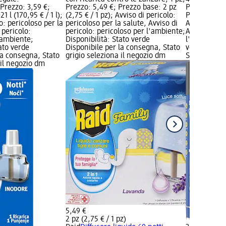
 Prezzo: 3,59 €;
Prezzo: 5,49 €; Prezzo base: 2 pz
Prodotti bio
1 l (170,95 € / 1 l);
(2,75 € / 1 pz); Avviso di pericolo:
Prezzo base: 
o: pericoloso per la
pericoloso per la salute, Avviso di
Avviso di pe
 pericolo:
pericolo: pericoloso per l'ambiente;
Avviso di pe
'ambiente;
Disponibilità: Stato verde
l'ambiente; 
tato verde
Disponibile per la consegna, Stato
verde Dispo
la consegna, Stato
grigio seleziona il negozio dm
Stato grigio
 il negozio dm
5,49 €
2 pz (2,75 € / 1 pz)