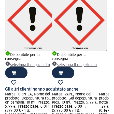
Informazioni
Informazioni
Disponibile per la
Disponibile per la
consegna
consegna
seleziona il negozio dm
seleziona il negozio dm
Gli altri clienti hanno acquistato anche
Marca: ORPHEA; Nome del
Marca: VAPE; Nome del
Marca: L
prodotto: Dopopuntura roll
prodotto: Gel dopopuntura
prodotto
on bambini, 10 ml; Prezzo:
Kids, 10 ml; Prezzo: 5,99 €;
notte con
5,99 €; Prezzo base: 0,01 l
Prezzo base: 0,001 l
1,29 €; P
(599,00 € / 1 l);
(5.990,00 € / 1 l);
(0,14 € /