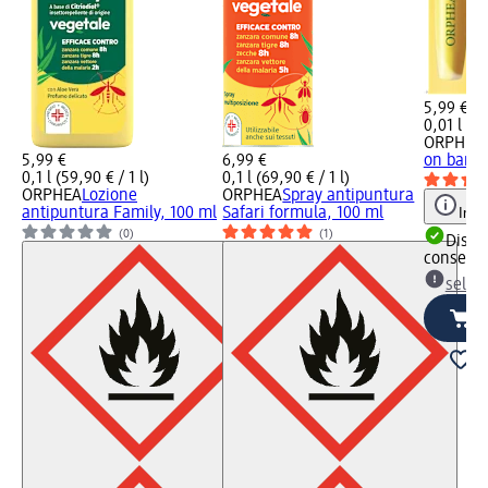
5,99 €
0,01 l (59
ORPHEA
5,99 €
6,99 €
on bambi
0,1 l (59,90 € / 1 l)
0,1 l (69,90 € / 1 l)
ORPHEA
Lozione
ORPHEA
Spray antipuntura
antipuntura Family, 100 ml
Safari formula, 100 ml
Info
(0)
(1)
Dispon
consegn
selez