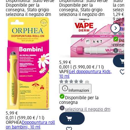
Disponibilità: Stato verde
Disponibilità: Stato verde
Stato ve
Disponibile per la
Disponibile per la
la conse
consegna, Stato grigio
consegna, Stato grigio
selezion
seleziona il negozio dm
seleziona il negozio dm
1,29 €
9 pz (0,14
LINES
Ass
notte con
Dispon
consegn
selez
5,99 €
0,001 l (5.990,00 € / 1 l)
VAPE
Gel dopopuntura Kids,
10 ml
(0)
Informazioni
Disponibile per la
consegna
seleziona il negozio dm
5,99 €
0,01 l (599,00 € / 1 l)
ORPHEA
Dopopuntura roll
on bambini, 10 ml