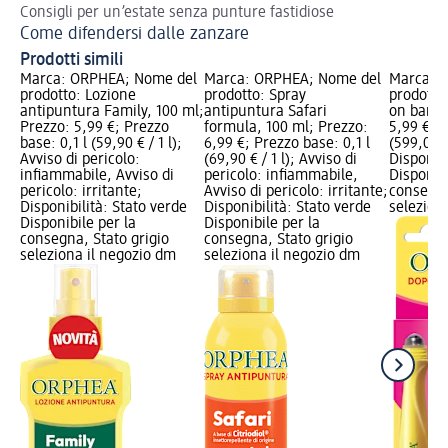
Consigli per un’estate senza punture fastidiose
Come difendersi dalle zanzare
Prodotti simili
Marca: ORPHEA; Nome del
Marca: ORPHEA; Nome del
Marca: 
prodotto: Lozione
prodotto: Spray
prodotto
antipuntura Family, 100 ml;
antipuntura Safari
on bambi
Prezzo: 5,99 €; Prezzo
formula, 100 ml; Prezzo:
5,99 €; P
base: 0,1 l (59,90 € / 1 l);
6,99 €; Prezzo base: 0,1 l
(599,00 € 
Avviso di pericolo:
(69,90 € / 1 l); Avviso di
Disponibi
infiammabile, Avviso di
pericolo: infiammabile,
Disponibi
pericolo: irritante;
Avviso di pericolo: irritante;
consegna
Disponibilità: Stato verde
Disponibilità: Stato verde
selezion
Disponibile per la
Disponibile per la
consegna, Stato grigio
consegna, Stato grigio
seleziona il negozio dm
seleziona il negozio dm