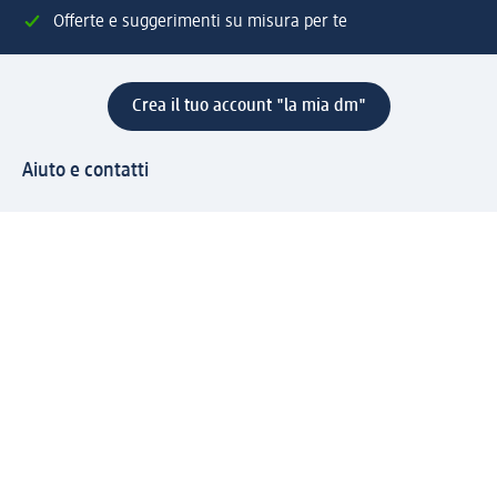
Offerte e suggerimenti su misura per te
Crea il tuo account "la mia dm"
Aiuto e contatti
Servizi
Servizio clienti
Spedizione e consegna
Reso e rimborso
L'azienda
La nostra azienda
Corporate Responsibility
Lavora con noi
Press e news
Espansione
Un mondo di prodotti
Il mondo dm