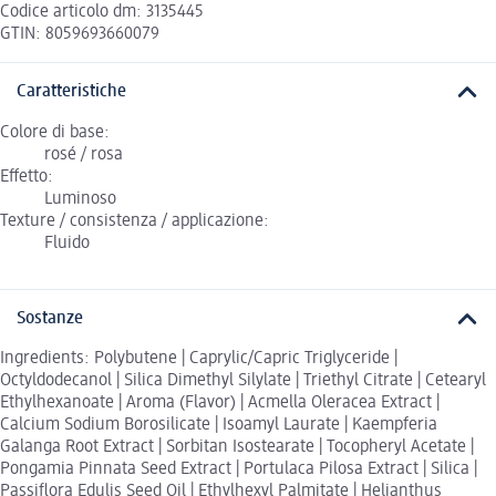
Codice articolo dm: 3135445
GTIN: 8059693660079
Caratteristiche
Colore di base:
rosé / rosa
Effetto:
Luminoso
Texture / consistenza / applicazione:
Fluido
Sostanze
Ingredients: Polybutene | Caprylic/Capric Triglyceride |
Octyldodecanol | Silica Dimethyl Silylate | Triethyl Citrate | Cetearyl
Ethylhexanoate | Aroma (Flavor) | Acmella Oleracea Extract |
Calcium Sodium Borosilicate | Isoamyl Laurate | Kaempferia
Galanga Root Extract | Sorbitan Isostearate | Tocopheryl Acetate |
Pongamia Pinnata Seed Extract | Portulaca Pilosa Extract | Silica |
Passiflora Edulis Seed Oil | Ethylhexyl Palmitate | Helianthus