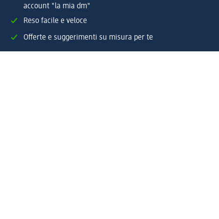
account "la mia dm"
Reso facile e veloce
Offerte e suggerimenti su misura per te
Crea il tuo account "la mia dm"
Aiuto e contatti
Servizi
Servizio clienti
Spedizione e consegna
Reso e rimborso
L'azienda
La nostra azienda
Corporate Responsibility
Lavora con noi
Press e news
Espansione
Un mondo di prodotti