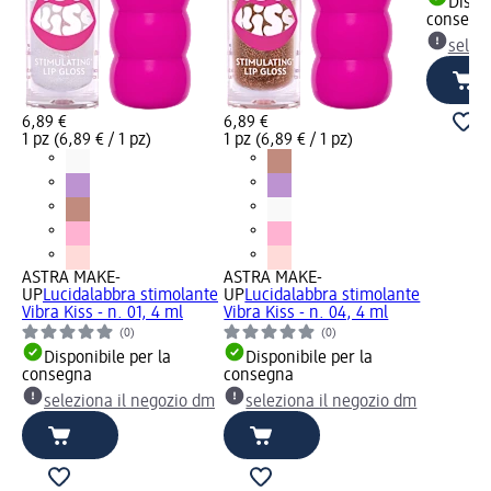
Dispon
consegn
selez
6,89 €
6,89 €
1 pz (6,89 € / 1 pz)
1 pz (6,89 € / 1 pz)
ASTRA MAKE-
ASTRA MAKE-
UP
Lucidalabbra stimolante
UP
Lucidalabbra stimolante
Vibra Kiss - n. 01, 4 ml
Vibra Kiss - n. 04, 4 ml
(0)
(0)
Disponibile per la
Disponibile per la
consegna
consegna
seleziona il negozio dm
seleziona il negozio dm