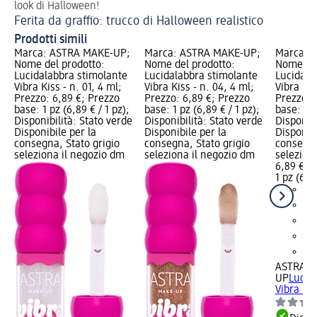
look di Halloween!
Ma
Ferita da graffio: trucco di Halloween realistico
Prodotti simili
Marca: ASTRA MAKE-UP;
Marca: ASTRA MAKE-UP;
Marca: 
Nome del prodotto:
Nome del prodotto:
Nome del
Lucidalabbra stimolante
Lucidalabbra stimolante
Lucidala
Vibra Kiss - n. 01, 4 ml;
Vibra Kiss - n. 04, 4 ml;
Vibra Kis
Prezzo: 6,89 €; Prezzo
Prezzo: 6,89 €; Prezzo
Prezzo: 
base: 1 pz (6,89 € / 1 pz);
base: 1 pz (6,89 € / 1 pz);
base: 1 p
Disponibilità: Stato verde
Disponibilità: Stato verde
Disponibi
Disponibile per la
Disponibile per la
Disponibi
consegna, Stato grigio
consegna, Stato grigio
consegna
seleziona il negozio dm
seleziona il negozio dm
selezion
6,89 €
1 pz (6,89
ASTRA M
UP
Lucid
Vibra Kis