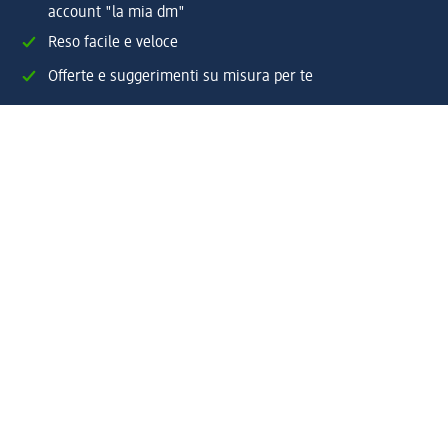
account "la mia dm"
Reso facile e veloce
Offerte e suggerimenti su misura per te
Crea il tuo account "la mia dm"
Aiuto e contatti
Servizi
Servizio clienti
Spedizione e consegna
Reso e rimborso
L'azienda
La nostra azienda
Corporate Responsibility
Lavora con noi
Press e news
Espansione
Un mondo di prodotti