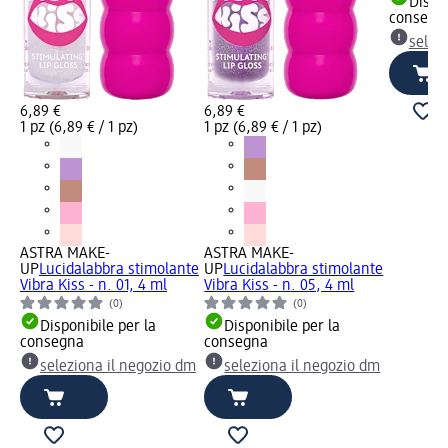
Dispon
consegn
selez
6,89 €
6,89 €
1 pz (6,89 € / 1 pz)
1 pz (6,89 € / 1 pz)
ASTRA MAKE-
ASTRA MAKE-
UP
Lucidalabbra stimolante
UP
Lucidalabbra stimolante
Vibra Kiss - n. 01, 4 ml
Vibra Kiss - n. 05, 4 ml
(0)
(0)
Disponibile per la
Disponibile per la
consegna
consegna
seleziona il negozio dm
seleziona il negozio dm