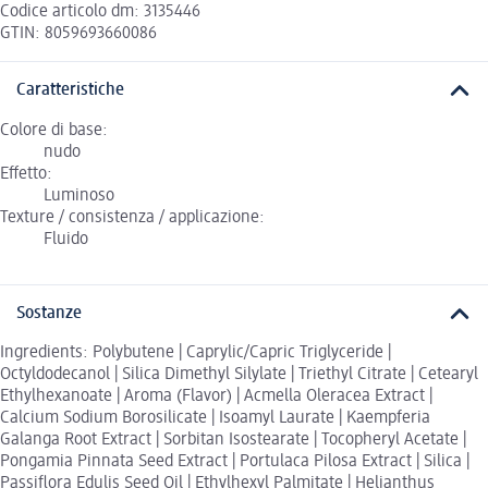
Codice articolo dm: 3135446
GTIN: 8059693660086
Caratteristiche
Colore di base:
nudo
Effetto:
Luminoso
Texture / consistenza / applicazione:
Fluido
Sostanze
Ingredients: Polybutene | Caprylic/Capric Triglyceride |
Octyldodecanol | Silica Dimethyl Silylate | Triethyl Citrate | Cetearyl
Ethylhexanoate | Aroma (Flavor) | Acmella Oleracea Extract |
Calcium Sodium Borosilicate | Isoamyl Laurate | Kaempferia
Galanga Root Extract | Sorbitan Isostearate | Tocopheryl Acetate |
Pongamia Pinnata Seed Extract | Portulaca Pilosa Extract | Silica |
Passiflora Edulis Seed Oil | Ethylhexyl Palmitate | Helianthus