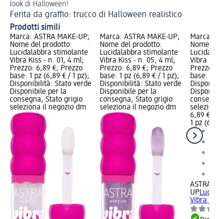
look di Halloween!
Ma
Ferita da graffio: trucco di Halloween realistico
Prodotti simili
Marca: ASTRA MAKE-UP;
Marca: ASTRA MAKE-UP;
Marca: 
Nome del prodotto:
Nome del prodotto:
Nome del
Lucidalabbra stimolante
Lucidalabbra stimolante
Lucidala
Vibra Kiss - n. 01, 4 ml;
Vibra Kiss - n. 05, 4 ml;
Vibra Kis
Prezzo: 6,89 €; Prezzo
Prezzo: 6,89 €; Prezzo
Prezzo: 
base: 1 pz (6,89 € / 1 pz);
base: 1 pz (6,89 € / 1 pz);
base: 1 p
Disponibilità: Stato verde
Disponibilità: Stato verde
Disponibi
Disponibile per la
Disponibile per la
Disponibi
consegna, Stato grigio
consegna, Stato grigio
consegna
seleziona il negozio dm
seleziona il negozio dm
selezion
6,89 €
1 pz (6,89
ASTRA M
UP
Lucid
Vibra Kis