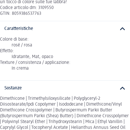
un tocco di colore sulle tue labbra!
Codice articolo dm: 3109550
GTIN: 8059386537763
Caratteristiche
Colore di base:
rosé / rosa
Effetto:
Idratante, Mat, opaco
Texture / consistenza / applicazione:
In crema
Sostanze
Dimethicone | Trimethylsiloxysilicate | Polyglyceryl-2
Diisostearate/Ipdi Copolymer | Isododecane | Dimethicone/Vinyl
Dimethicone Crosspolymer | Butyrospermum Parkii Butter
(Butyrospermum Parkii (Shea) Butter) | Dimethicone Crosspolymer
| Polyvinyl Stearyl Ether | Trihydroxystearin | Mica | Ethyl Vanillin |
Caprylyl Glycol | Tocopheryl Acetate | Helianthus Annuus Seed Oil