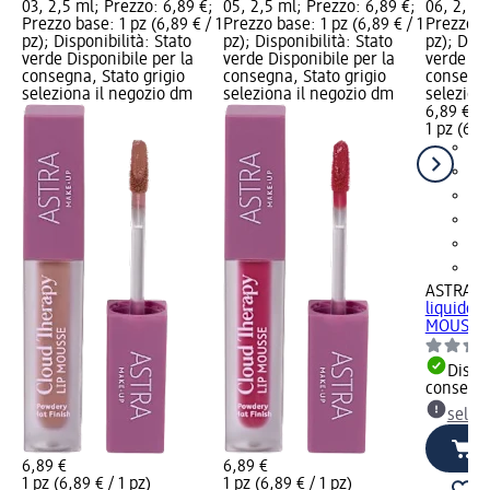
03, 2,5 ml; Prezzo: 6,89 €;
05, 2,5 ml; Prezzo: 6,89 €;
06, 2,5 m
Prezzo base: 1 pz (6,89 € / 1
Prezzo base: 1 pz (6,89 € / 1
Prezzo ba
pz); Disponibilità: Stato
pz); Disponibilità: Stato
pz); Disp
verde Disponibile per la
verde Disponibile per la
verde Dis
consegna, Stato grigio
consegna, Stato grigio
consegna
seleziona il negozio dm
seleziona il negozio dm
selezion
6,89 €
1 pz (6,89
ASTRA M
liquido 
MOUSSE –
Dispon
consegn
selez
6,89 €
6,89 €
1 pz (6,89 € / 1 pz)
1 pz (6,89 € / 1 pz)