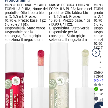
Prodotti simili
Marca: DEBORAH MILANO
Marca: DEBORAH MILANO
Marca: 
FORMULA PURA; Nome del
FORMULA PURA; Nome del
FORMULA
prodotto: Olio labbra bio -
prodotto: Olio labbra bio -
prodotto:
n. 3, 5,5 ml; Prezzo:
n. 1, 5,5 ml; Prezzo:
n. 2, 5,5
10,90 €; Prezzo base: 1 pz
10,90 €; Prezzo base: 1 pz
10,90 €; 
(10,90 € / 1 pz);
(10,90 € / 1 pz);
(10,90 € /
Disponibilità: Stato verde
Disponibilità: Stato verde
Disponibi
Disponibile per la
Disponibile per la
Disponibi
consegna, Stato grigio
consegna, Stato grigio
consegna
seleziona il negozio dm
seleziona il negozio dm
selezion
10,90 €
1 pz (10,9
DEBORA
FORMUL
bio - n. 
Dispon
consegn
selez